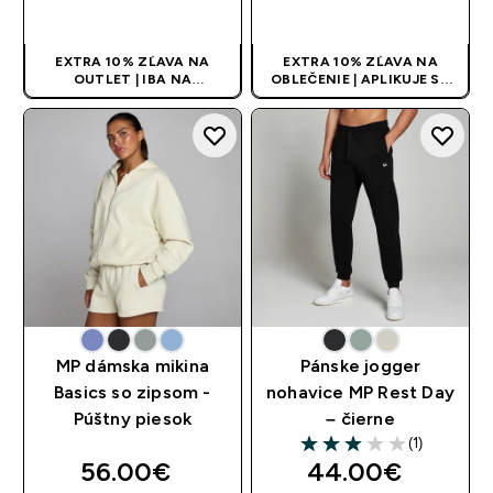
RÝCHLY NÁKUP
RÝCHLY NÁKUP
EXTRA 10% ZĽAVA NA
EXTRA 10% ZĽAVA NA
OUTLET | IBA NA
OBLEČENIE | APLIKUJE SA
OBMEDZENÚ DOBU
AUTOMATICKY PRI KÚPE 3
KS
MP dámska mikina
Pánske jogger
Basics so zipsom -
nohavice MP Rest Day
Púštny piesok
– čierne
(1)
3 out of 5 stars
56.00€‎
44.00€‎