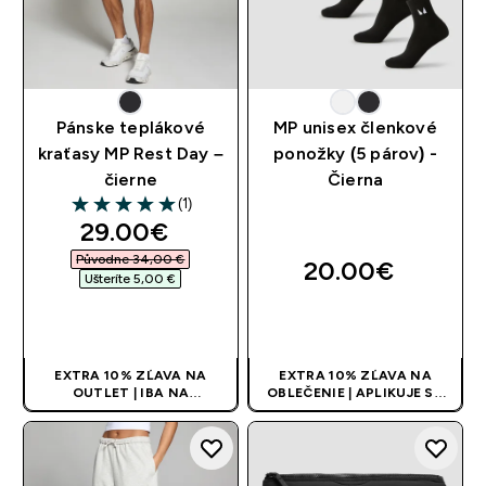
Pánske teplákové
MP unisex členkové
kraťasy MP Rest Day –
ponožky (5 párov) -
čierne
Čierna
(1)
5 out of 5 stars
discounted price
29.00€‎
Původne 34,00 €‎
20.00€‎
Ušteríte 5,00 €‎
RÝCHLY NÁKUP
RÝCHLY NÁKUP
EXTRA 10% ZĽAVA NA
EXTRA 10% ZĽAVA NA
OUTLET | IBA NA
OBLEČENIE | APLIKUJE SA
OBMEDZENÚ DOBU
AUTOMATICKY PRI KÚPE 3
KS