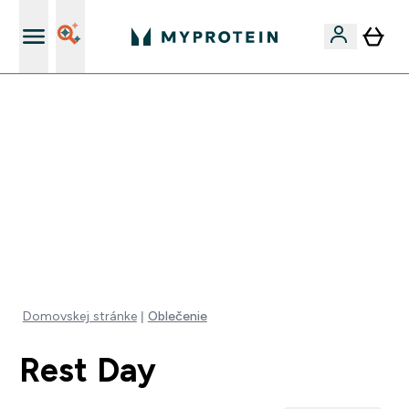
Doprava zadarmo na proteíny nad 45€ v aplikácii
VÍKENDOVÁ AKCIE!
40% ZĽAVA NA VYBRANÉ OBLEČENIE
EXTRA 10% ZĽAVA PRI NÁKUPE 3KS OBLEČENIE
DOPRAVA ZADARMO OD 25€
+ DARČEKY OD 50€ A 90€ ZADARMO
0 0
:
0 6
:
3 8
:
3 8
Days
Hodin
Minut
Sekund
Domovskej stránke
Oblečenie
Rest Day