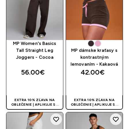
MP Women's Basics
Tall Straight Leg
MP dámske kraťasy s
Joggers - Cocoa
kontrastným
lemovaním - Kakaová
56.00€‎
42.00€‎
RÝCHLY NÁKUP
RÝCHLY NÁKUP
EXTRA 10% ZĽAVA NA
EXTRA 10% ZĽAVA NA
OBLEČENIE | APLIKUJE SA
OBLEČENIE | APLIKUJE SA
AUTOMATICKY PRI KÚPE 3
AUTOMATICKY PRI KÚPE 3
KS
KS