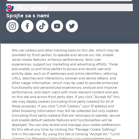
SK |
Zmeniť
Spojte sa s nami
We use cookies and other tracking tools on this site, which may be
provided by third parties, to operate and secure our site, enable
Pomoc & Informácie
social media features, enhance performance, tailor user
experiences, support our marketing and advertising efforts. These
also enable us and third parties to access and record user and
activity data, such as IP addresses and online identifiers, referring
Produkty
URLs, searches and interactions, browser and device details, and
other usage information, which may be used to provide enhanced
functionality and personalized experiences, analyze and improve
performance, and reach users with more relevant content and ads
on this site and across third party sites. If you click “Accept All” this
Informácie O Spoločnosti
site may deploy cookies (including third party cookies) for all of
these purposes. If you click “Limit Cookies,” your IP address and
other browsing information may still be collected but only cookies
(including third party cookies) that are necessary to operate, secure
Vernosť & Odmeny
and enable default website features and functionalities will be
deployed. You can also review and manage your cookie preferences
for this site at any time by clicking the “Manage Cookie Settings”
link in this banner. By using this site or clicking "Accept All," "Limit
Cookies," or "Manage Cookie Settings," you acknowledge and