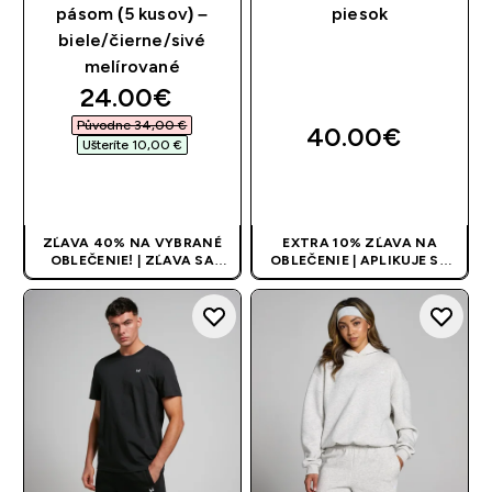
pásom (5 kusov) –
piesok
biele/čierne/sivé
melírované
discounted price
24.00€‎
Původne 34,00 €‎
40.00€‎
Ušteríte 10,00 €‎
RÝCHLY NÁKUP
RÝCHLY NÁKUP
ZĽAVA 40% NA VYBRANÉ
EXTRA 10% ZĽAVA NA
OBLEČENIE! | ZĽAVA SA
OBLEČENIE | APLIKUJE SA
APLIKUJE AUTOMATICKY
AUTOMATICKY PRI KÚPE 3
KS