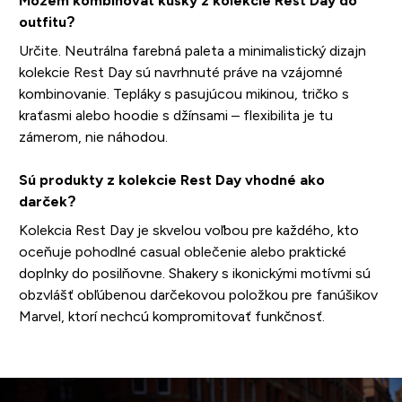
Môžem kombinovať kúsky z kolekcie Rest Day do
outfitu?
Určite. Neutrálna farebná paleta a minimalistický dizajn
kolekcie Rest Day sú navrhnuté práve na vzájomné
kombinovanie. Tepláky s pasujúcou mikinou, tričko s
kraťasmi alebo hoodie s džínsami – flexibilita je tu
zámerom, nie náhodou.
Sú produkty z kolekcie Rest Day vhodné ako
darček?
Kolekcia Rest Day je skvelou voľbou pre každého, kto
oceňuje pohodlné casual oblečenie alebo praktické
doplnky do posilňovne. Shakery s ikonickými motívmi sú
obzvlášť obľúbenou darčekovou položkou pre fanúšikov
Marvel, ktorí nechcú kompromitovať funkčnosť.