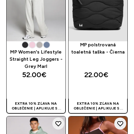
MP polstrovaná
MP Women's Lifestyle
toaletná taška - Čierna
Straight Leg Joggers -
Grey Marl
52.00€‎
22.00€‎
RÝCHLY NÁKUP
RÝCHLY NÁKUP
EXTRA 10% ZĽAVA NA
EXTRA 10% ZĽAVA NA
OBLEČENIE | APLIKUJE SA
OBLEČENIE | APLIKUJE SA
AUTOMATICKY PRI KÚPE 3
AUTOMATICKY PRI KÚPE 3
KS
KS