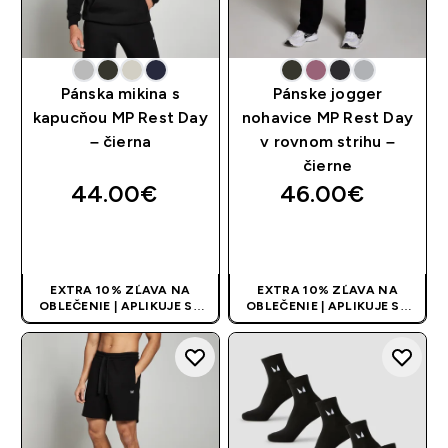
Pánska mikina s
Pánske jogger
kapucňou MP Rest Day
nohavice MP Rest Day
– čierna
v rovnom strihu –
čierne
44.00€‎
46.00€‎
RÝCHLY NÁKUP
RÝCHLY NÁKUP
EXTRA 10% ZĽAVA NA
EXTRA 10% ZĽAVA NA
OBLEČENIE | APLIKUJE SA
OBLEČENIE | APLIKUJE SA
AUTOMATICKY PRI KÚPE 3
AUTOMATICKY PRI KÚPE 3
KS
KS