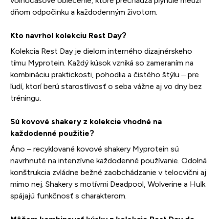
voľnočasové oblečenie, ktoré prechádza plynule medzi
dňom odpočinku a každodenným životom.
Kto navrhol kolekciu Rest Day?
Kolekcia Rest Day je dielom interného dizajnérskeho
tímu Myprotein. Každý kúsok vzniká so zameraním na
kombináciu praktickosti, pohodlia a čistého štýlu – pre
ľudí, ktorí berú starostlivosť o seba vážne aj vo dny bez
tréningu.
Sú kovové shakery z kolekcie vhodné na
každodenné použitie?
Áno – recyklované kovové shakery Myprotein sú
navrhnuté na intenzívne každodenné používanie. Odolná
konštrukcia zvládne bežné zaobchádzanie v telocvični aj
mimo nej. Shakery s motívmi Deadpool, Wolverine a Hulk
spájajú funkčnosť s charakterom.