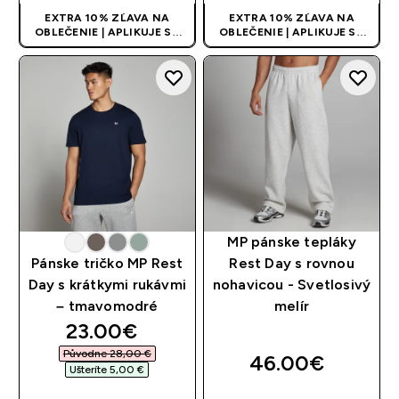
EXTRA 10% ZĽAVA NA
EXTRA 10% ZĽAVA NA
OBLEČENIE | APLIKUJE SA
OBLEČENIE | APLIKUJE SA
AUTOMATICKY PRI KÚPE 3
AUTOMATICKY PRI KÚPE 3
KS
KS
MP pánske tepláky
Pánske tričko MP Rest
Rest Day s rovnou
Day s krátkymi rukávmi
nohavicou - Svetlosivý
– tmavomodré
melír
discounted price
23.00€‎
Původne 28,00 €‎
46.00€‎
Ušteríte 5,00 €‎