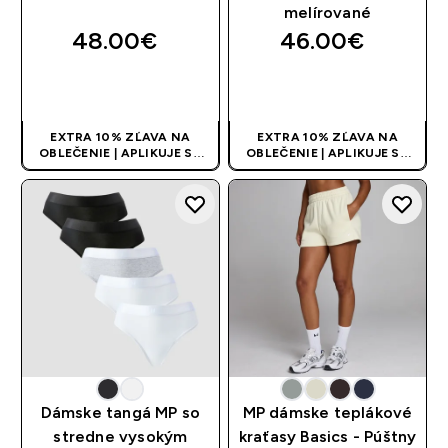
melírované
48.00€‎
46.00€‎
RÝCHLY NÁKUP
RÝCHLY NÁKUP
EXTRA 10% ZĽAVA NA
EXTRA 10% ZĽAVA NA
OBLEČENIE | APLIKUJE SA
OBLEČENIE | APLIKUJE SA
AUTOMATICKY PRI KÚPE 3
AUTOMATICKY PRI KÚPE 3
KS
KS
Dámske tangá MP so
MP dámske teplákové
stredne vysokým
kraťasy Basics - Púštny