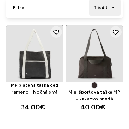
Filtre
Triediť
MP plátená taška cez
rameno - Nočná sivá
Mini športová taška MP
– kakaovo hnedá
34.00€‎
40.00€‎
RÝCHLY NÁKUP
RÝCHLY NÁKUP