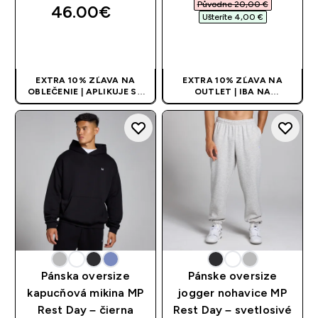
Původne 20,00 €‎
46.00€‎
Ušteríte 4,00 €‎
RÝCHLY NÁKUP
RÝCHLY NÁKUP
EXTRA 10% ZĽAVA NA
EXTRA 10% ZĽAVA NA
OBLEČENIE | APLIKUJE SA
OUTLET | IBA NA
AUTOMATICKY PRI KÚPE 3
OBMEDZENÚ DOBU
KS
Pánska oversize
Pánske oversize
kapucňová mikina MP
jogger nohavice MP
Rest Day – čierna
Rest Day – svetlosivé