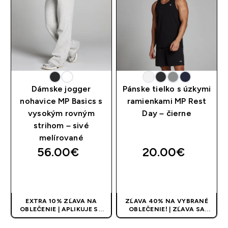
Dámske jogger
Pánske tielko s úzkymi
nohavice MP Basics s
ramienkami MP Rest
vysokým rovným
Day – čierne
strihom – sivé
melírované
56.00€‎
20.00€‎
RÝCHLY NÁKUP
RÝCHLY NÁKUP
EXTRA 10% ZĽAVA NA
ZĽAVA 40% NA VYBRANÉ
OBLEČENIE | APLIKUJE SA
OBLEČENIE! | ZĽAVA SA
AUTOMATICKY PRI KÚPE 3
APLIKUJE AUTOMATICKY
KS