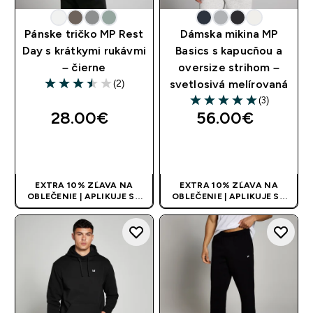
Pánske tričko MP Rest
Dámska mikina MP
Day s krátkymi rukávmi
Basics s kapucňou a
– čierne
oversize strihom –
(2)
svetlosivá melírovaná
3.5 out of 5 stars
(3)
5 out of 5 stars
28.00€‎
56.00€‎
RÝCHLY NÁKUP
RÝCHLY NÁKUP
EXTRA 10% ZĽAVA NA
EXTRA 10% ZĽAVA NA
OBLEČENIE | APLIKUJE SA
OBLEČENIE | APLIKUJE SA
AUTOMATICKY PRI KÚPE 3
AUTOMATICKY PRI KÚPE 3
KS
KS