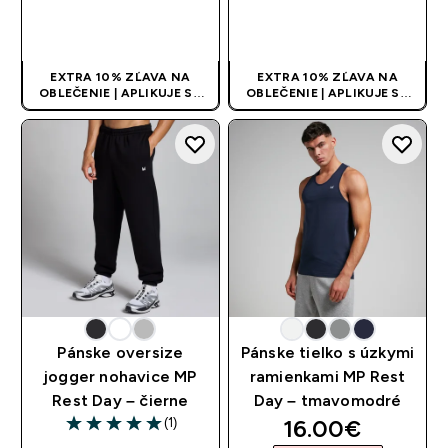
RÝCHLY NÁKUP
RÝCHLY NÁKUP
EXTRA 10% ZĽAVA NA
EXTRA 10% ZĽAVA NA
OBLEČENIE | APLIKUJE SA
OBLEČENIE | APLIKUJE SA
AUTOMATICKY PRI KÚPE 3
AUTOMATICKY PRI KÚPE 3
KS
KS
Pánske oversize
Pánske tielko s úzkymi
jogger nohavice MP
ramienkami MP Rest
Rest Day – čierne
Day – tmavomodré
discounted pri
16.00€‎
(1)
5 out of 5 stars