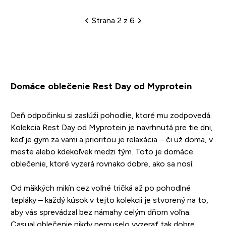
Strana 2 z 6
Stránkovanie
Domáce oblečenie Rest Day od Myprotein
Deň odpočinku si zaslúži pohodlie, ktoré mu zodpovedá.
Kolekcia Rest Day od Myprotein je navrhnutá pre tie dni,
keď je gym za vami a prioritou je relaxácia – či už doma, v
meste alebo kdekoľvek medzi tým. Toto je domáce
oblečenie, ktoré vyzerá rovnako dobre, ako sa nosí.
Od mäkkých mikín cez voľné tričká až po pohodlné
tepláky – každý kúsok v tejto kolekcii je stvorený na to,
aby vás sprevádzal bez námahy celým dňom voľna.
Casual oblečenie nikdy nemuselo vyzerať tak dobre.