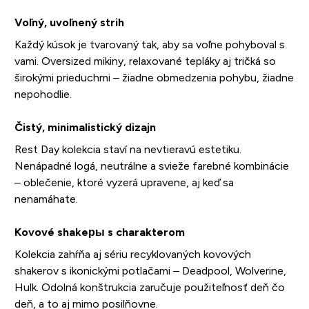
Voľný, uvoľnený strih
Každý kúsok je tvarovaný tak, aby sa voľne pohyboval s
vami. Oversized mikiny, relaxované tepláky aj tričká so
širokými prieduchmi – žiadne obmedzenia pohybu, žiadne
nepohodlie.
Čistý, minimalistický dizajn
Rest Day kolekcia staví na nevtieravú estetiku.
Nenápadné logá, neutrálne a svieže farebné kombinácie
– oblečenie, ktoré vyzerá upravene, aj keď sa
nenamáhate.
Kovové shakeры s charakterom
Kolekcia zahŕňa aj sériu recyklovaných kovových
shakerov s ikonickými potlačami – Deadpool, Wolverine,
Hulk. Odolná konštrukcia zaručuje použiteľnosť deň čo
deň, a to aj mimo posilňovne.