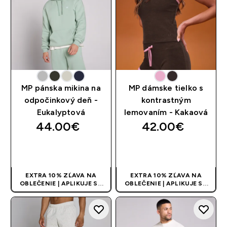
MP pánska mikina na
MP dámske tielko s
odpočinkový deň -
kontrastným
Eukalyptová
lemovaním - Kakaová
44.00€‎
42.00€‎
RÝCHLY NÁKUP
RÝCHLY NÁKUP
EXTRA 10% ZĽAVA NA
EXTRA 10% ZĽAVA NA
OBLEČENIE | APLIKUJE SA
OBLEČENIE | APLIKUJE SA
AUTOMATICKY PRI KÚPE 3
AUTOMATICKY PRI KÚPE 3
KS
KS