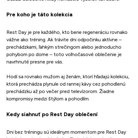
Pre koho je táto kolekcia
Rest Day je pre každého, kto berie regeneráciu rovnako
vážne ako tréning. Ak trávite dni odpočinku aktívne –
prechádzkami, ľahkým strečingom alebo jednoducho
pohybom po dome – toto voľnočasové oblečenie je
navrhnuté presne pre vás.
Hodí sa rovnako mužom aj ženám, ktorí hľadajú kolekciu,
ktorá prechádza plynule od rannej kávy cez pohodlenú
prechádzku až po večer pred televízorom. Žiadne
kompromisy medzi štýlom a pohodlím.
Kedy siahnuť po Rest Day oblečení
Dni bez tréningu sú ideálnym momentom pre Rest Day