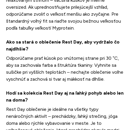
relaxovaným strihom – väčšina kúskov je mierne
oversized. Ak uprednostňujete prilejúcejší vzhľad,
odporúčame zvoliť o veľkosť menšiu ako zvyčajne. Pre
štandardný voľný fit sa riaďte svojou bežnou veľkosťou
podľa tabuľky veľkostí Myprotein.
Ako sa stará o oblečenie Rest Day, aby vydržalo čo
najdlhšie?
Odporúčame prať kúsok po vnútornej strane pri 30 °C,
aby sa zachovala farba a štruktúra tkaniny. Vyhnite sa
sušičke pri vyšších teplotách – nechajte oblečenie voľne
vyschnúť a zachová si tvar aj mäkkosť na dlhšie.
Hodí sa kolekcia Rest Day aj na ľahký pohyb alebo len
na doma?
Rest Day oblečenie je ideálne na všetky typy
nenáročných aktivít – prechádzky, ľahký strečing, jóga
doma alebo rýchle vybavovanie v meste. Je to