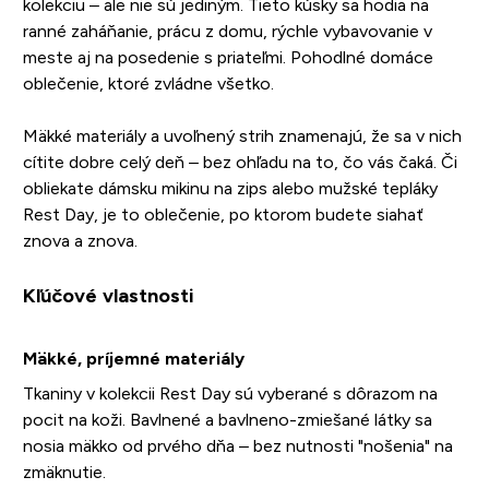
kolekciu – ale nie sú jediným. Tieto kúsky sa hodia na
ranné zaháňanie, prácu z domu, rýchle vybavovanie v
meste aj na posedenie s priateľmi. Pohodlné domáce
oblečenie, ktoré zvládne všetko.
Mäkké materiály a uvoľnený strih znamenajú, že sa v nich
cítite dobre celý deň – bez ohľadu na to, čo vás čaká. Či
obliekate dámsku mikinu na zips alebo mužské tepláky
Rest Day, je to oblečenie, po ktorom budete siahať
znova a znova.
Kľúčové vlastnosti
Mäkké, príjemné materiály
Tkaniny v kolekcii Rest Day sú vyberané s dôrazom na
pocit na koži. Bavlnené a bavlneno-zmiešané látky sa
nosia mäkko od prvého dňa – bez nutnosti "nošenia" na
zmäknutie.