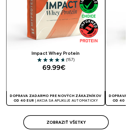
Impact Whey Proteín
(157)
4.67 out of 5 stars
69.99€‎
RÝCHLY NÁKUP
DOPRAVA ZADARMO PRE NOVÝCH ZÁKAZNÍKOV
DOPRAVA Z
OD 40 EUR
| AKCIA SA APLIKUJE AUTOMATICKY
OD 40 EU
ZOBRAZIŤ VŠETKY