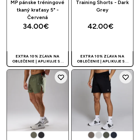
MP pánske tréningové
Training Shorts - Dark
tkaný kraťasy 5" -
Grey
Červená
34.00€‎
42.00€‎
RÝCHLY NÁKUP
RÝCHLY NÁKUP
EXTRA 10% ZĽAVA NA
EXTRA 10% ZĽAVA NA
OBLEČENIE | APLIKUJE SA
OBLEČENIE | APLIKUJE SA
AUTOMATICKY PRI KÚPE 3
AUTOMATICKY PRI KÚPE 3
KS
KS