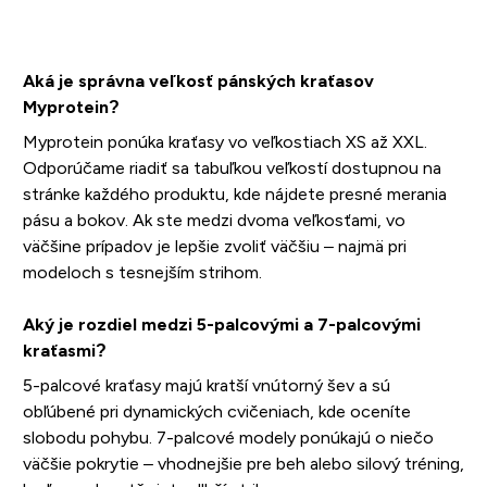
Aká je správna veľkosť pánských kraťasov
Myprotein?
Myprotein ponúka kraťasy vo veľkostiach XS až XXL.
Odporúčame riadiť sa tabuľkou veľkostí dostupnou na
stránke každého produktu, kde nájdete presné merania
pásu a bokov. Ak ste medzi dvoma veľkosťami, vo
väčšine prípadov je lepšie zvoliť väčšiu – najmä pri
modeloch s tesnejším strihom.
Aký je rozdiel medzi 5-palcovými a 7-palcovými
kraťasmi?
5-palcové kraťasy majú kratší vnútorný šev a sú
obľúbené pri dynamických cvičeniach, kde oceníte
slobodu pohybu. 7-palcové modely ponúkajú o niečo
väčšie pokrytie – vhodnejšie pre beh alebo silový tréning,