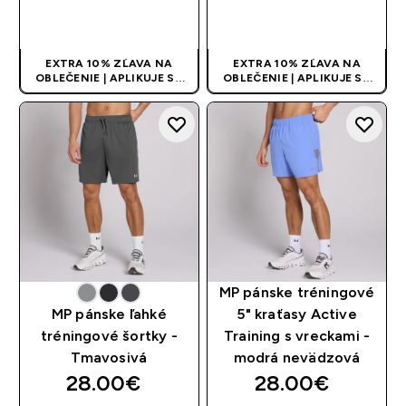
RÝCHLY NÁKUP
RÝCHLY NÁKUP
EXTRA 10% ZĽAVA NA
EXTRA 10% ZĽAVA NA
OBLEČENIE | APLIKUJE SA
OBLEČENIE | APLIKUJE SA
AUTOMATICKY PRI KÚPE 3
AUTOMATICKY PRI KÚPE 3
KS
KS
MP pánske tréningové
MP pánske ľahké
5" kraťasy Active
tréningové šortky -
Training s vreckami -
Tmavosivá
modrá nevädzová
28.00€‎
28.00€‎