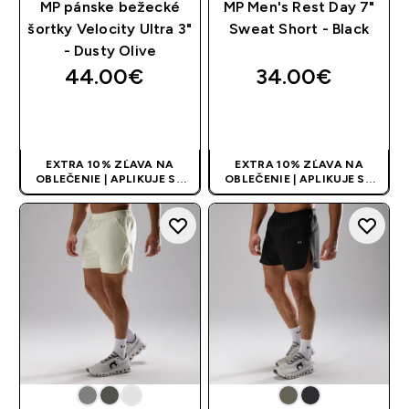
MP pánske bežecké
MP Men's Rest Day 7"
šortky Velocity Ultra 3"
Sweat Short - Black
- Dusty Olive
44.00€‎
34.00€‎
RÝCHLY NÁKUP
RÝCHLY NÁKUP
EXTRA 10% ZĽAVA NA
EXTRA 10% ZĽAVA NA
OBLEČENIE | APLIKUJE SA
OBLEČENIE | APLIKUJE SA
AUTOMATICKY PRI KÚPE 3
AUTOMATICKY PRI KÚPE 3
KS
KS