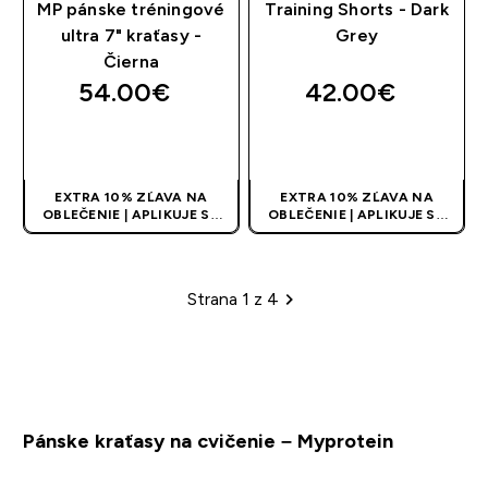
MP pánske tréningové
Training Shorts - Dark
ultra 7" kraťasy -
Grey
Čierna
54.00€‎
42.00€‎
RÝCHLY NÁKUP
RÝCHLY NÁKUP
EXTRA 10% ZĽAVA NA
EXTRA 10% ZĽAVA NA
OBLEČENIE | APLIKUJE SA
OBLEČENIE | APLIKUJE SA
AUTOMATICKY PRI KÚPE 3
AUTOMATICKY PRI KÚPE 3
KS
KS
Strana 1 z 4
Stránkovanie
Pánske kraťasy na cvičenie – Myprotein