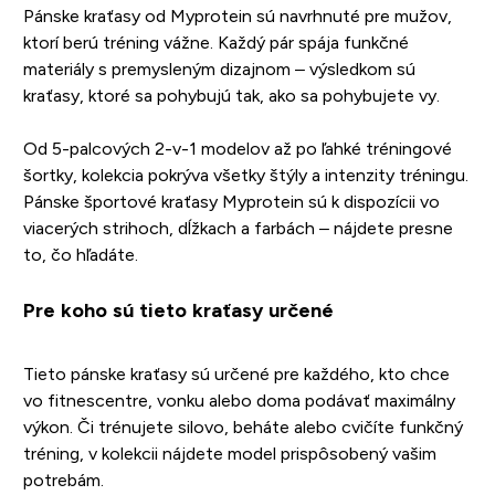
Pánske kraťasy od Myprotein sú navrhnuté pre mužov,
ktorí berú tréning vážne. Každý pár spája funkčné
materiály s premysleným dizajnom – výsledkom sú
kraťasy, ktoré sa pohybujú tak, ako sa pohybujete vy.
Od 5-palcových 2-v-1 modelov až po ľahké tréningové
šortky, kolekcia pokrýva všetky štýly a intenzity tréningu.
Pánske športové kraťasy Myprotein sú k dispozícii vo
viacerých strihoch, dĺžkach a farbách – nájdete presne
to, čo hľadáte.
Pre koho sú tieto kraťasy určené
Tieto pánske kraťasy sú určené pre každého, kto chce
vo fitnescentre, vonku alebo doma podávať maximálny
výkon. Či trénujete silovo, beháte alebo cvičíte funkčný
tréning, v kolekcii nájdete model prispôsobený vašim
potrebám.