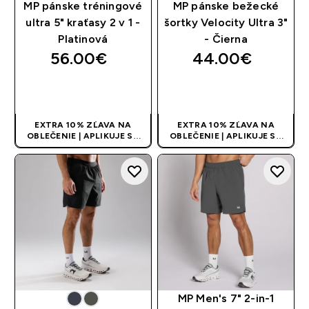
MP pánske tréningové
MP pánske bežecké
ultra 5" kraťasy 2 v 1 -
šortky Velocity Ultra 3"
Platinová
- Čierna
56.00€‎
44.00€‎
RÝCHLY NÁKUP
RÝCHLY NÁKUP
EXTRA 10% ZĽAVA NA
EXTRA 10% ZĽAVA NA
OBLEČENIE | APLIKUJE SA
OBLEČENIE | APLIKUJE SA
AUTOMATICKY PRI KÚPE 3
AUTOMATICKY PRI KÚPE 3
KS
KS
MP Men's 7" 2-in-1