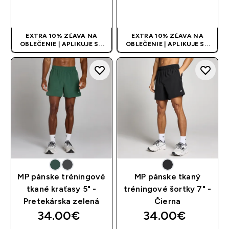
RÝCHLY NÁKUP
RÝCHLY NÁKUP
EXTRA 10% ZĽAVA NA
EXTRA 10% ZĽAVA NA
OBLEČENIE | APLIKUJE SA
OBLEČENIE | APLIKUJE SA
AUTOMATICKY PRI KÚPE 3
AUTOMATICKY PRI KÚPE 3
KS
KS
MP pánske tréningové
MP pánske tkaný
tkané kraťasy 5" -
tréningové šortky 7" -
Pretekárska zelená
Čierna
34.00€‎
34.00€‎