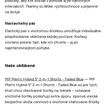
pokožky, aby ste zostali v pohode aj pri náročných
intervaloch. Tkaniny sú ľahké, rýchloschnúce a príjemné
na dotyk.
Nastaviteľný pás
Elastický pas s vnútornou šnúrkou umožňuje individuálne
prispôsobenie oblečenia každej postave. Kraťasy
zostanú presne tam, kde ich chcete – aj pri
najintenzívnejšom pohybe.
Naše obľúbené
MP Men's Hybrid 5" 2-in-1 Shorts - Faded Blue
— MP
Men's Hybrid 5" 2-in-1 Shorts - Faded Blue sú pre tých,
ktorí chcú všestranné šortky na trénink – vstavané
vnútorné šortky poskytujú extra oporu, zipsové vrecká
bezpečne uložia cennosti a vnútorné sťahovacie šnúrky