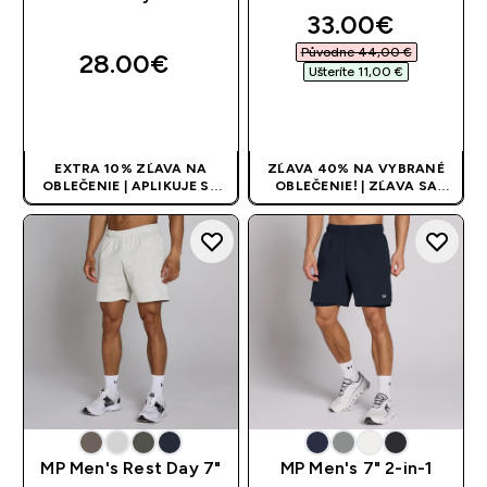
discounted pri
33.00€‎
Původne 44,00 €‎
28.00€‎
Ušteríte 11,00 €‎
RÝCHLY NÁKUP
RÝCHLY NÁKUP
EXTRA 10% ZĽAVA NA
ZĽAVA 40% NA VYBRANÉ
OBLEČENIE | APLIKUJE SA
OBLEČENIE! | ZĽAVA SA
AUTOMATICKY PRI KÚPE 3
APLIKUJE AUTOMATICKY
KS
MP Men's Rest Day 7"
MP Men's 7" 2-in-1