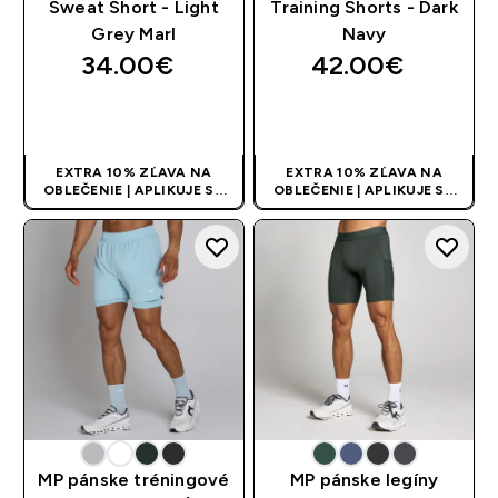
Sweat Short - Light
Training Shorts - Dark
Grey Marl
Navy
34.00€‎
42.00€‎
RÝCHLY NÁKUP
RÝCHLY NÁKUP
EXTRA 10% ZĽAVA NA
EXTRA 10% ZĽAVA NA
OBLEČENIE | APLIKUJE SA
OBLEČENIE | APLIKUJE SA
AUTOMATICKY PRI KÚPE 3
AUTOMATICKY PRI KÚPE 3
KS
KS
MP pánske tréningové
MP pánske legíny