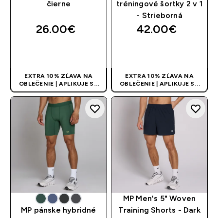
čierne
tréningové šortky 2 v 1
- Strieborná
26.00€‎
42.00€‎
RÝCHLY NÁKUP
RÝCHLY NÁKUP
EXTRA 10% ZĽAVA NA
EXTRA 10% ZĽAVA NA
OBLEČENIE | APLIKUJE SA
OBLEČENIE | APLIKUJE SA
AUTOMATICKY PRI KÚPE 3
AUTOMATICKY PRI KÚPE 3
KS
KS
MP Men's 5" Woven
MP pánske hybridné
Training Shorts - Dark