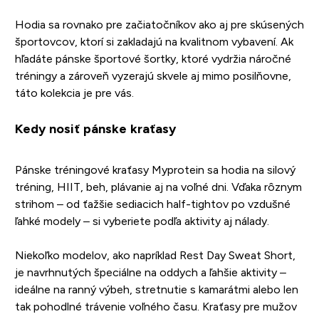
Hodia sa rovnako pre začiatočníkov ako aj pre skúsených
športovcov, ktorí si zakladajú na kvalitnom vybavení. Ak
hľadáte pánske športové šortky, ktoré vydržia náročné
tréningy a zároveň vyzerajú skvele aj mimo posilňovne,
táto kolekcia je pre vás.
Kedy nosiť pánske kraťasy
Pánske tréningové kraťasy Myprotein sa hodia na silový
tréning, HIIT, beh, plávanie aj na voľné dni. Vďaka rôznym
strihom – od ťažšie sediacich half-tightov po vzdušné
ľahké modely – si vyberiete podľa aktivity aj nálady.
Niekoľko modelov, ako napríklad Rest Day Sweat Short,
je navrhnutých špeciálne na oddych a ľahšie aktivity –
ideálne na ranný výbeh, stretnutie s kamarátmi alebo len
tak pohodlné trávenie voľného času. Kraťasy pre mužov