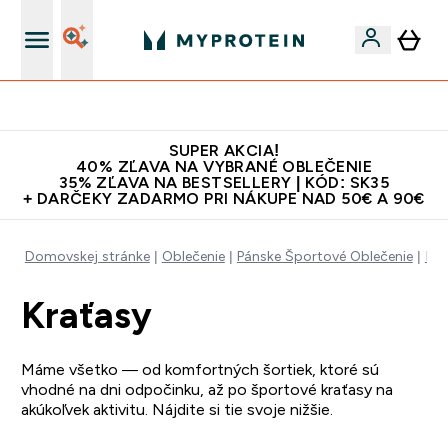
Doprava zadarmo na proteíny nad 45€ v aplikácii
SUPER AKCIA!
40% ZĽAVA NA VYBRANÉ OBLEČENIE
35% ZĽAVA NA BESTSELLERY | KÓD: SK35
+ DARČEKY ZADARMO PRI NÁKUPE NAD 50€ A 90€
Domovskej stránke
Oblečenie
Pánske Športové Oblečenie
Kra
Kraťasy
Máme všetko — od komfortných šortiek, ktoré sú
vhodné na dni odpočinku, až po športové kraťasy na
akúkoľvek aktivitu. Nájdite si tie svoje nižšie.