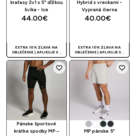
kraťasy 2v1 s 5" dĺžkou
Hybrid s vreckami -
švíka - Ice
Vypraná čierna
44.00€‎
40.00€‎
RÝCHLY NÁKUP
RÝCHLY NÁKUP
EXTRA 10% ZĽAVA NA
EXTRA 10% ZĽAVA NA
OBLEČENIE | APLIKUJE SA
OBLEČENIE | APLIKUJE SA
AUTOMATICKY PRI KÚPE 3
AUTOMATICKY PRI KÚPE 3
KS
KS
Pánske športové
krátke spodky MP –
MP pánske 5"