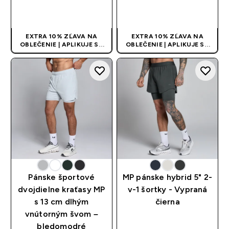
RÝCHLY NÁKUP
RÝCHLY NÁKUP
EXTRA 10% ZĽAVA NA
EXTRA 10% ZĽAVA NA
OBLEČENIE | APLIKUJE SA
OBLEČENIE | APLIKUJE SA
AUTOMATICKY PRI KÚPE 3
AUTOMATICKY PRI KÚPE 3
KS
KS
Pánske športové
MP pánske hybrid 5" 2-
dvojdielne kraťasy MP
v-1 šortky - Vypraná
s 13 cm dlhým
čierna
vnútorným švom –
bledomodré