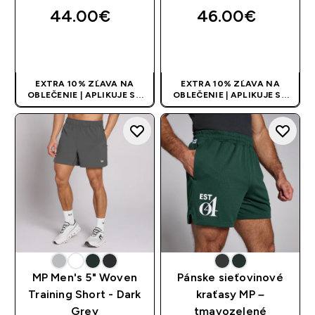
44.00€‎
46.00€‎
RÝCHLY NÁKUP
RÝCHLY NÁKUP
EXTRA 10% ZĽAVA NA
EXTRA 10% ZĽAVA NA
OBLEČENIE | APLIKUJE SA
OBLEČENIE | APLIKUJE SA
AUTOMATICKY PRI KÚPE 3
AUTOMATICKY PRI KÚPE 3
KS
KS
MP Men's 5" Woven
Pánske sieťovinové
Training Short - Dark
kraťasy MP –
Grey
tmavozelené