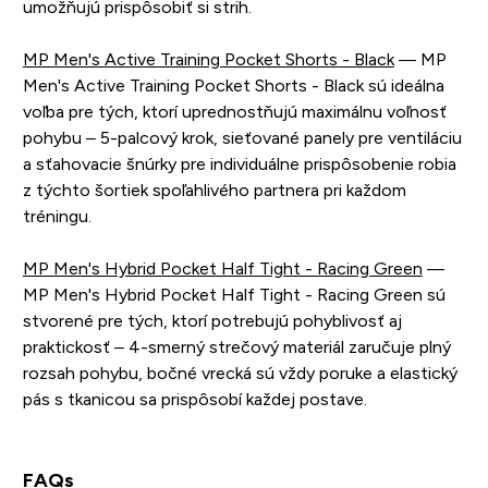
umožňujú prispôsobiť si strih.
MP Men's Active Training Pocket Shorts - Black
— MP
Men's Active Training Pocket Shorts - Black sú ideálna
voľba pre tých, ktorí uprednostňujú maximálnu voľnosť
pohybu – 5-palcový krok, sieťované panely pre ventiláciu
a sťahovacie šnúrky pre individuálne prispôsobenie robia
z týchto šortiek spoľahlivého partnera pri každom
tréningu.
MP Men's Hybrid Pocket Half Tight - Racing Green
—
MP Men's Hybrid Pocket Half Tight - Racing Green sú
stvorené pre tých, ktorí potrebujú pohyblivosť aj
praktickosť – 4-smerný strečový materiál zaručuje plný
rozsah pohybu, bočné vrecká sú vždy poruke a elastický
pás s tkanicou sa prispôsobí každej postave.
FAQs