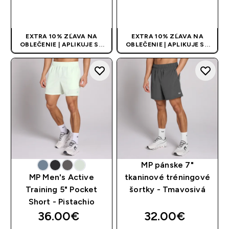
RÝCHLY NÁKUP
RÝCHLY NÁKUP
EXTRA 10% ZĽAVA NA
EXTRA 10% ZĽAVA NA
OBLEČENIE | APLIKUJE SA
OBLEČENIE | APLIKUJE SA
AUTOMATICKY PRI KÚPE 3
AUTOMATICKY PRI KÚPE 3
KS
KS
MP pánske 7"
MP Men's Active
tkaninové tréningové
Training 5" Pocket
šortky - Tmavosivá
Short - Pistachio
36.00€‎
32.00€‎