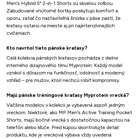
Men's Hybrid 5" 2-in-1 Shorts sú skvelou voľbou.
Zabudované vnútorné šortky poskytujú komfort a
oporu, zatiaľ čo nastaviteľná šnúrka v páse zaistí, že
kraťasy ostanú na mieste aj pri najintenzívnejších
cvičeniach.
Kto navrhol tieto pánske kraťasy?
Celá kolekcia pánských kraťasov pochádza z dielne
interného dizajnového tímu Myprotein. Každý model
vznikol s dôrazom na funkčnosť, odolnosť a moderný
vzhľad – pre mužov, ktorí nechcú robiť kompromisy.
Majú pánske tréningové kraťasy Myprotein vrecká?
Väčšina modelov v kolekcii je vybavená aspoň jedným
vreckom. Niektoré, ako MP Men's Active Training Pocket
Shorts, majú bočné vrecká s dostatočnou kapacitou na
telefón alebo kľúče. Pred kúpou skontrolujte detail
produktu, kde je vrecková výbava vždy uvedená.