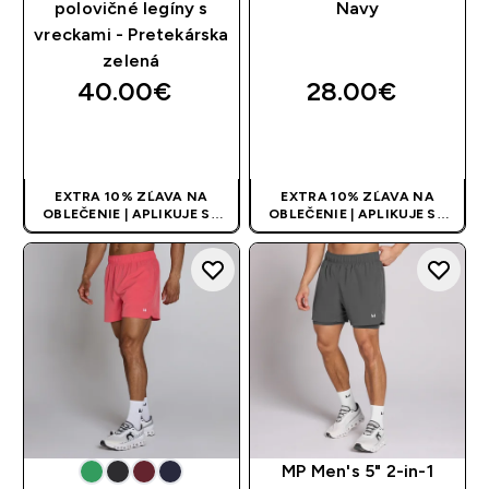
polovičné legíny s
Navy
vreckami - Pretekárska
zelená
40.00€‎
28.00€‎
RÝCHLY NÁKUP
RÝCHLY NÁKUP
EXTRA 10% ZĽAVA NA
EXTRA 10% ZĽAVA NA
OBLEČENIE | APLIKUJE SA
OBLEČENIE | APLIKUJE SA
AUTOMATICKY PRI KÚPE 3
AUTOMATICKY PRI KÚPE 3
KS
KS
MP Men's 5" 2-in-1