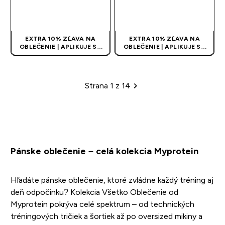
RÝCHLY NÁKUP
RÝCHLY NÁKUP
EXTRA 10% ZĽAVA NA
EXTRA 10% ZĽAVA NA
OBLEČENIE | APLIKUJE SA
OBLEČENIE | APLIKUJE SA
AUTOMATICKY PRI KÚPE 3
AUTOMATICKY PRI KÚPE 3
KS
KS
Strana 1 z 14
Stránkovanie
Pánske oblečenie – celá kolekcia Myprotein
Hľadáte pánske oblečenie, ktoré zvládne každý tréning aj
deň odpočinku? Kolekcia Všetko Oblečenie od
Myprotein pokrýva celé spektrum – od technických
tréningových tričiek a šortiek až po oversized mikiny a