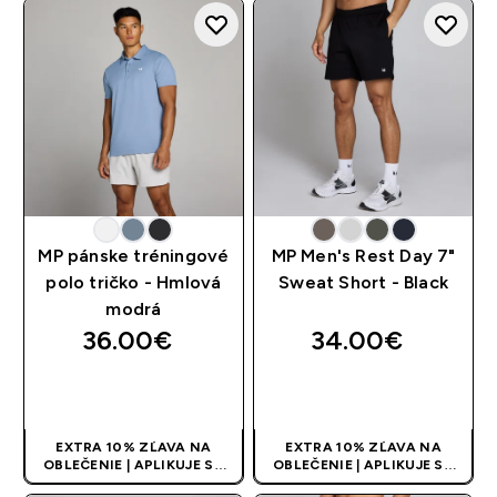
KS
KS
MP pánske tréningové
MP Men's Rest Day 7"
polo tričko - Hmlová
Sweat Short - Black
modrá
36.00€‎
34.00€‎
RÝCHLY NÁKUP
RÝCHLY NÁKUP
EXTRA 10% ZĽAVA NA
EXTRA 10% ZĽAVA NA
OBLEČENIE | APLIKUJE SA
OBLEČENIE | APLIKUJE SA
AUTOMATICKY PRI KÚPE 3
AUTOMATICKY PRI KÚPE 3