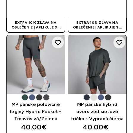
RÝCHLY NÁKUP
RÝCHLY NÁKUP
EXTRA 10% ZĽAVA NA
EXTRA 10% ZĽAVA NA
OBLEČENIE | APLIKUJE SA
OBLEČENIE | APLIKUJE SA
AUTOMATICKY PRI KÚPE 3
AUTOMATICKY PRI KÚPE 3
KS
KS
MP pánske polovičné
MP pánske hybrid
legíny Hybrid Pocket -
oversized sieťové
Tmavosivá/Zelená
tričko - Vypraná čierna
40.00€‎
40.00€‎