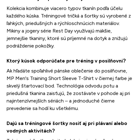
Kolekcia kombinuje viacero typov tkanín podľa účelu
každého kúska. Tréningové tričká a šortky sú vyrobené z
ľahkých, priedušných a rýchloschnúcich materiálov.
Mikiny a jogery série Rest Day využívajú mäkšie,
jemnejšie tkaniny, ktoré sú príjemné na dotyk a znižujú
podráždenie pokožky.
Ktorý kúsok odporúčate pre tréning v posilňovni?
Ak hľadáte spoľahlivé pánske oblečenie do posilňovne,
MP Men's Training Short Sleeve T-Shirt v čiernej farbe je
skvelý štartovací bod. Technológia odvodu potu a
priedušná tkanina zaisťujú, že zostávate v pohode aj pri
najintenzívnejších sériách – a jednoduché čierne
prevedenie sa hodí ku všetkému.
Dajú sa tréningové šortky nosiť aj pri plávaní alebo
vodných aktivitách?