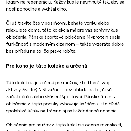
jogery na regeneráciu. Každý kus je navrhnutý tak, aby sa
nosil pohodlne a vydržal dlho.
Či už trávite čas v posilňovni, behate vonku alebo
relaxujete doma, táto kolekcia má pre vás správny kus
oblečenia. Pánske športové oblečenie Myprotein spája
funkčnosť s moderným dizajnom – takže vyzeráte dobre
bez ohľadu na to, čo práve robíte.
Pre koho je táto kolekcia určená
Táto kolekcia je určená pre mužov, ktorí berú svoj
aktívny životný štýl vážne – bez ohľadu na to, či sú
začiatočníci alebo skúsení športovci. Pánske fitness
oblečenie z tejto ponuky vyhovuje každému, kto hľadá
spoľahlivé kúsky na tréning aj na každodenné nosenie.
Oblečenie pre mužov z tejto kolekcie ocenia rovnako tí,