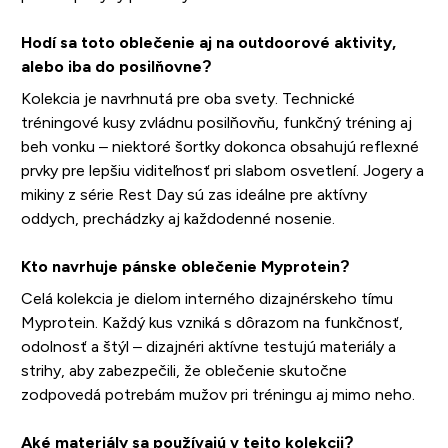
Hodí sa toto oblečenie aj na outdoorové aktivity,
alebo iba do posilňovne?
Kolekcia je navrhnutá pre oba svety. Technické
tréningové kusy zvládnu posilňovňu, funkčný tréning aj
beh vonku – niektoré šortky dokonca obsahujú reflexné
prvky pre lepšiu viditeľnosť pri slabom osvetlení. Jogery a
mikiny z série Rest Day sú zas ideálne pre aktívny
oddych, prechádzky aj každodenné nosenie.
Kto navrhuje pánske oblečenie Myprotein?
Celá kolekcia je dielom interného dizajnérskeho tímu
Myprotein. Každý kus vzniká s dôrazom na funkčnosť,
odolnosť a štýl – dizajnéri aktívne testujú materiály a
strihy, aby zabezpečili, že oblečenie skutočne
zodpovedá potrebám mužov pri tréningu aj mimo neho.
Aké materiály sa používajú v tejto kolekcii?