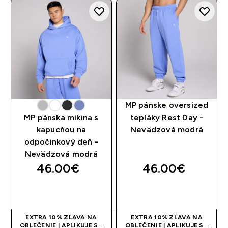
KS
KS
MP pánske oversized
MP pánska mikina s
tepláky Rest Day -
kapucňou na
Nevädzová modrá
odpočinkový deň -
Nevädzová modrá
46.00€‎
46.00€‎
RÝCHLY NÁKUP
RÝCHLY NÁKUP
EXTRA 10% ZĽAVA NA
EXTRA 10% ZĽAVA NA
OBLEČENIE | APLIKUJE SA
OBLEČENIE | APLIKUJE SA