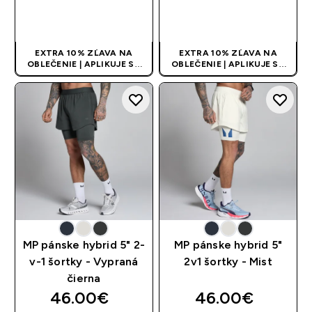
RÝCHLY NÁKUP
RÝCHLY NÁKUP
EXTRA 10% ZĽAVA NA
EXTRA 10% ZĽAVA NA
OBLEČENIE | APLIKUJE SA
OBLEČENIE | APLIKUJE SA
AUTOMATICKY PRI KÚPE 3
AUTOMATICKY PRI KÚPE 3
KS
KS
MP pánske hybrid 5" 2-
MP pánske hybrid 5"
v-1 šortky - Vypraná
2v1 šortky - Mist
čierna
46.00€‎
46.00€‎