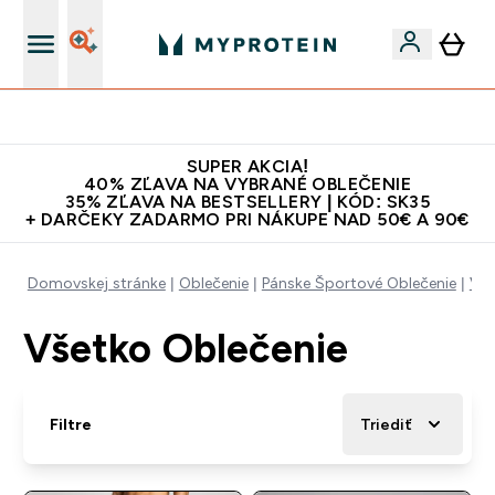
Doprava zadarmo na proteíny nad 45€ v aplikácii
SUPER AKCIA!
40% ZĽAVA NA VYBRANÉ OBLEČENIE
35% ZĽAVA NA BESTSELLERY | KÓD: SK35
+ DARČEKY ZADARMO PRI NÁKUPE NAD 50€ A 90€
Domovskej stránke
Oblečenie
Pánske Športové Oblečenie
Vše
Všetko Oblečenie
Filtre
Triediť