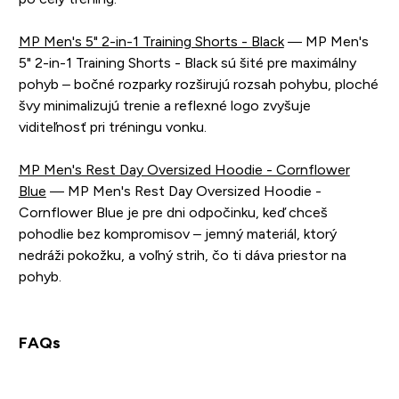
MP Men's 5" 2-in-1 Training Shorts - Black
— MP Men's
5" 2-in-1 Training Shorts - Black sú šité pre maximálny
pohyb – bočné rozparky rozširujú rozsah pohybu, ploché
švy minimalizujú trenie a reflexné logo zvyšuje
viditeľnosť pri tréningu vonku.
MP Men's Rest Day Oversized Hoodie - Cornflower
Blue
— MP Men's Rest Day Oversized Hoodie -
Cornflower Blue je pre dni odpočinku, keď chceš
pohodlie bez kompromisov – jemný materiál, ktorý
nedráži pokožku, a voľný strih, čo ti dáva priestor na
pohyb.
FAQs