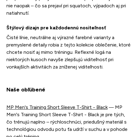
nie naopak – čo sa prejaví pri squatoch, výpadoch aj pri
natiahnutí.
Štýlový dizajn pre každodennú nositeľnosť
Čisté línie, neutrálne aj výrazné farebné varianty a
premyslené detaily robia z tejto kolekcie oblečenie, ktoré
chcete nosiť aj mimo tréningu. Reflexné logá na
niektorých kusoch navyše zlepšujú viditeľnosť pri
vonkajších aktivitách za zníženej viditeľnosti.
Naše obľúbené
MP Men's Training Short Sleeve T-Shirt - Black
— MP
Men's Training Short Sleeve T-Shirt - Black je pre tých,
čo trénujú naplno – rýchloschnúci, priedušný materiál s
technológiou odvodu potu ťa udrží v suchu a v pohode
po celý tréning.