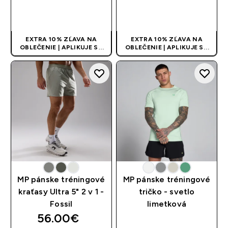
RÝCHLY NÁKUP
RÝCHLY NÁKUP
EXTRA 10% ZĽAVA NA
EXTRA 10% ZĽAVA NA
OBLEČENIE | APLIKUJE SA
OBLEČENIE | APLIKUJE SA
AUTOMATICKY PRI KÚPE 3
AUTOMATICKY PRI KÚPE 3
KS
KS
MP pánske tréningové
MP pánske tréningové
kraťasy Ultra 5" 2 v 1 -
tričko - svetlo
Fossil
limetková
56.00€‎