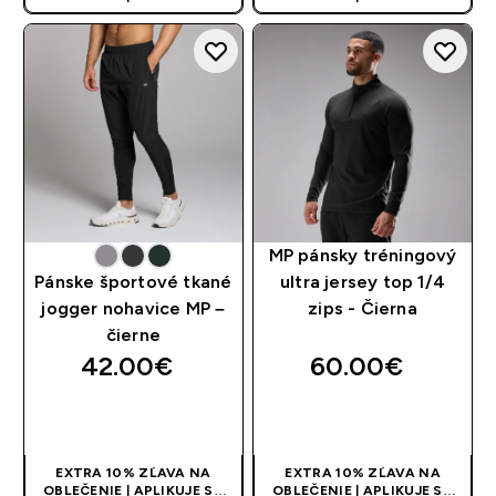
AUTOMATICKY PRI KÚPE 3
AUTOMATICKY PRI KÚPE 3
KS
KS
MP pánsky tréningový
Pánske športové tkané
ultra jersey top 1/4
jogger nohavice MP –
zips - Čierna
čierne
42.00€‎
60.00€‎
RÝCHLY NÁKUP
RÝCHLY NÁKUP
EXTRA 10% ZĽAVA NA
EXTRA 10% ZĽAVA NA
OBLEČENIE | APLIKUJE SA
OBLEČENIE | APLIKUJE SA