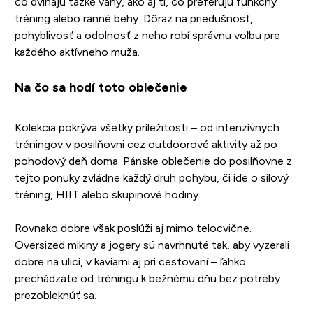
čo dvíhajú ťažké váhy, ako aj tí, čo preferujú funkčný
tréning alebo ranné behy. Dôraz na priedušnosť,
pohyblivosť a odolnosť z neho robí správnu voľbu pre
každého aktívneho muža.
Na čo sa hodí toto oblečenie
Kolekcia pokrýva všetky príležitosti – od intenzívnych
tréningov v posilňovni cez outdoorové aktivity až po
pohodový deň doma. Pánske oblečenie do posilňovne z
tejto ponuky zvládne každý druh pohybu, či ide o silový
tréning, HIIT alebo skupinové hodiny.
Rovnako dobre však poslúži aj mimo telocvične.
Oversized mikiny a jogery sú navrhnuté tak, aby vyzerali
dobre na ulici, v kaviarni aj pri cestovaní – ľahko
prechádzate od tréningu k bežnému dňu bez potreby
prezobleknúť sa.