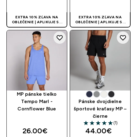
RÝCHLY NÁKUP
RÝCHLY NÁKUP
EXTRA 10% ZĽAVA NA
EXTRA 10% ZĽAVA NA
OBLEČENIE | APLIKUJE SA
OBLEČENIE | APLIKUJE SA
AUTOMATICKY PRI KÚPE 3
AUTOMATICKY PRI KÚPE 3
KS
KS
MP pánske tielko
Tempo Marl -
Pánske dvojdielne
Cornflower Blue
športové kraťasy MP –
čierne
(1)
5 out of 5 stars
26.00€‎
44.00€‎