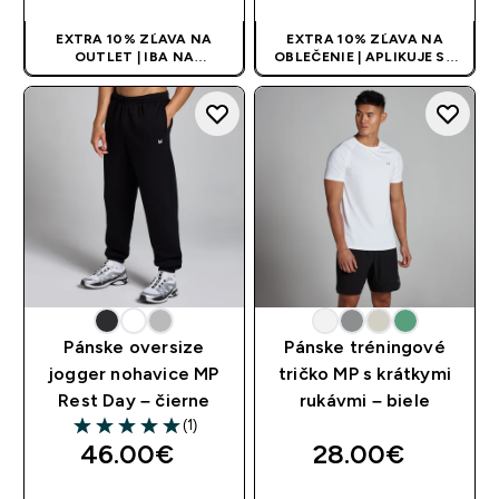
EXTRA 10% ZĽAVA NA
EXTRA 10% ZĽAVA NA
OUTLET | IBA NA
OBLEČENIE | APLIKUJE SA
OBMEDZENÚ DOBU
AUTOMATICKY PRI KÚPE 3
KS
Pánske oversize
Pánske tréningové
jogger nohavice MP
tričko MP s krátkymi
Rest Day – čierne
rukávmi – biele
(1)
5 out of 5 stars
46.00€‎
28.00€‎