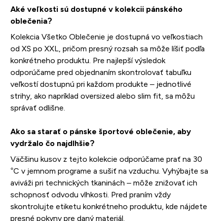
Aké veľkosti sú dostupné v kolekcii pánského
oblečenia?
Kolekcia Všetko Oblečenie je dostupná vo veľkostiach
od XS po XXL, pričom presný rozsah sa môže líšiť podľa
konkrétneho produktu. Pre najlepší výsledok
odporúčame pred objednaním skontrolovať tabuľku
veľkostí dostupnú pri každom produkte – jednotlivé
strihy, ako napríklad oversized alebo slim fit, sa môžu
správať odlišne.
Ako sa starať o pánske športové oblečenie, aby
vydržalo čo najdlhšie?
Väčšinu kusov z tejto kolekcie odporúčame prať na 30
°C v jemnom programe a sušiť na vzduchu. Vyhýbajte sa
aviváži pri technických tkaninách – môže znižovať ich
schopnosť odvodu vlhkosti. Pred praním vždy
skontrolujte etiketu konkrétneho produktu, kde nájdete
presné pokyny pre daný materiál.