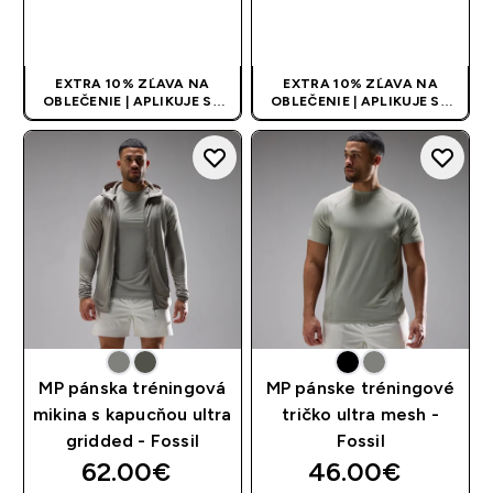
RÝCHLY NÁKUP
RÝCHLY NÁKUP
EXTRA 10% ZĽAVA NA
EXTRA 10% ZĽAVA NA
OBLEČENIE | APLIKUJE SA
OBLEČENIE | APLIKUJE SA
AUTOMATICKY PRI KÚPE 3
AUTOMATICKY PRI KÚPE 3
KS
KS
MP pánska tréningová
MP pánske tréningové
mikina s kapucňou ultra
tričko ultra mesh -
gridded - Fossil
Fossil
62.00€‎
46.00€‎