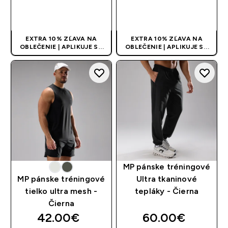
RÝCHLY NÁKUP
RÝCHLY NÁKUP
EXTRA 10% ZĽAVA NA
EXTRA 10% ZĽAVA NA
OBLEČENIE | APLIKUJE SA
OBLEČENIE | APLIKUJE SA
AUTOMATICKY PRI KÚPE 3
AUTOMATICKY PRI KÚPE 3
KS
KS
MP pánske tréningové
MP pánske tréningové
Ultra tkaninové
tielko ultra mesh -
tepláky - Čierna
Čierna
42.00€‎
60.00€‎