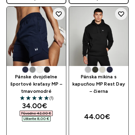
AUTOMATICKY PRI KÚPE 3
AUTOMATICKY PRI KÚPE 3
KS
KS
Pánske dvojdielne
Pánska mikina s
športové kraťasy MP –
kapucňou MP Rest Day
tmavomodré
– čierna
(1)
5 out of 5 stars
discounted price
34.00€‎
Původne 42,00 €‎
44.00€‎
Ušteríte 8,00 €‎
RÝCHLY NÁKUP
RÝCHLY NÁKUP