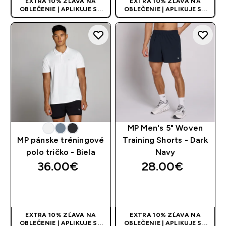
EXTRA 10% ZĽAVA NA
EXTRA 10% ZĽAVA NA
OBLEČENIE | APLIKUJE SA
OBLEČENIE | APLIKUJE SA
AUTOMATICKY PRI KÚPE 3
AUTOMATICKY PRI KÚPE 3
KS
KS
MP Men's 5" Woven
MP pánske tréningové
Training Shorts - Dark
polo tričko - Biela
Navy
36.00€‎
28.00€‎
RÝCHLY NÁKUP
RÝCHLY NÁKUP
EXTRA 10% ZĽAVA NA
EXTRA 10% ZĽAVA NA
OBLEČENIE | APLIKUJE SA
OBLEČENIE | APLIKUJE SA