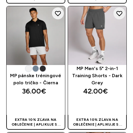
AUTOMATICKY PRI KÚPE 3
AUTOMATICKY PRI KÚPE 3
KS
KS
MP Men's 5" 2-in-1
MP pánske tréningové
Training Shorts - Dark
polo tričko - Čierna
Grey
36.00€‎
42.00€‎
RÝCHLY NÁKUP
RÝCHLY NÁKUP
EXTRA 10% ZĽAVA NA
EXTRA 10% ZĽAVA NA
OBLEČENIE | APLIKUJE SA
OBLEČENIE | APLIKUJE SA
AUTOMATICKY PRI KÚPE 3
AUTOMATICKY PRI KÚPE 3