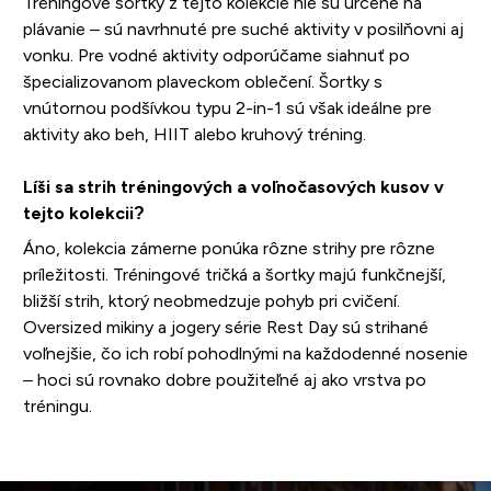
Tréningové šortky z tejto kolekcie nie sú určené na
plávanie – sú navrhnuté pre suché aktivity v posilňovni aj
vonku. Pre vodné aktivity odporúčame siahnuť po
špecializovanom plaveckom oblečení. Šortky s
vnútornou podšívkou typu 2-in-1 sú však ideálne pre
aktivity ako beh, HIIT alebo kruhový tréning.
Líši sa strih tréningových a voľnočasových kusov v
tejto kolekcii?
Áno, kolekcia zámerne ponúka rôzne strihy pre rôzne
príležitosti. Tréningové tričká a šortky majú funkčnejší,
bližší strih, ktorý neobmedzuje pohyb pri cvičení.
Oversized mikiny a jogery série Rest Day sú strihané
voľnejšie, čo ich robí pohodlnými na každodenné nosenie
– hoci sú rovnako dobre použiteľné aj ako vrstva po
tréningu.