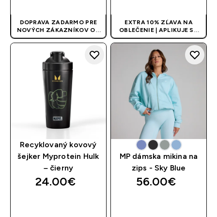
DOPRAVA ZADARMO PRE
EXTRA 10% ZĽAVA NA
NOVÝCH ZÁKAZNÍKOV OD
OBLEČENIE | APLIKUJE SA
40 EUR
| AKCIA SA APLIKUJE
AUTOMATICKY PRI KÚPE 3
AUTOMATICKY
KS
Recyklovaný kovový
šejker Myprotein Hulk
MP dámska mikina na
– čierny
zips - Sky Blue
24.00€‎
56.00€‎
RÝCHLY NÁKUP
RÝCHLY NÁKUP