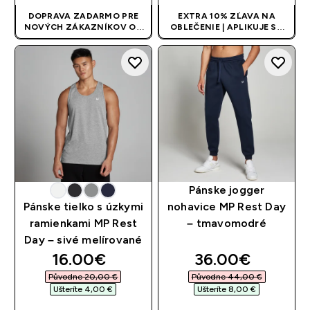
DOPRAVA ZADARMO PRE
EXTRA 10% ZĽAVA NA
NOVÝCH ZÁKAZNÍKOV OD
OBLEČENIE | APLIKUJE SA
40 EUR
| AKCIA SA APLIKUJE
AUTOMATICKY PRI KÚPE 3
AUTOMATICKY
KS
Pánske jogger
Pánske tielko s úzkymi
nohavice MP Rest Day
ramienkami MP Rest
– tmavomodré
Day – sivé melírované
discounted price
discounted pri
16.00€‎
36.00€‎
Původne 20,00 €‎
Původne 44,00 €‎
Ušteríte 4,00 €‎
Ušteríte 8,00 €‎