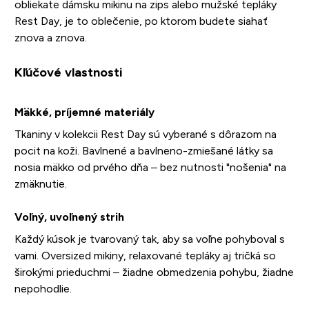
obliekate dámsku mikinu na zips alebo mužské tepláky
Rest Day, je to oblečenie, po ktorom budete siahať
znova a znova.
Kľúčové vlastnosti
Mäkké, príjemné materiály
Tkaniny v kolekcii Rest Day sú vyberané s dôrazom na
pocit na koži. Bavlnené a bavlneno-zmiešané látky sa
nosia mäkko od prvého dňa – bez nutnosti "nošenia" na
zmäknutie.
Voľný, uvoľnený strih
Každý kúsok je tvarovaný tak, aby sa voľne pohyboval s
vami. Oversized mikiny, relaxované tepláky aj tričká so
širokými prieduchmi – žiadne obmedzenia pohybu, žiadne
nepohodlie.