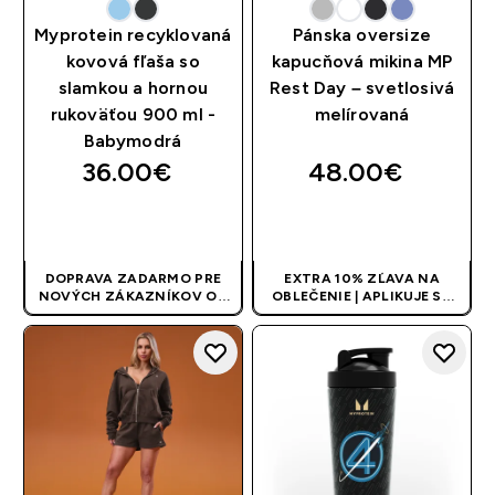
Myprotein recyklovaná
Pánska oversize
kovová fľaša so
kapucňová mikina MP
slamkou a hornou
Rest Day – svetlosivá
rukoväťou 900 ml -
melírovaná
Babymodrá
36.00€‎
48.00€‎
RÝCHLY NÁKUP
RÝCHLY NÁKUP
DOPRAVA ZADARMO PRE
EXTRA 10% ZĽAVA NA
NOVÝCH ZÁKAZNÍKOV OD
OBLEČENIE | APLIKUJE SA
40 EUR
| AKCIA SA APLIKUJE
AUTOMATICKY PRI KÚPE 3
AUTOMATICKY
KS