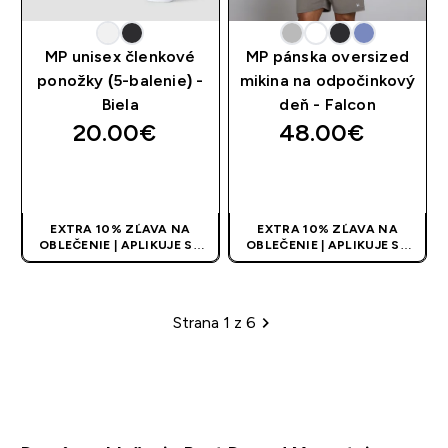
MP unisex členkové
MP pánska oversized
ponožky (5-balenie) -
mikina na odpočinkový
Biela
deň - Falcon
20.00€‎
48.00€‎
RÝCHLY NÁKUP
RÝCHLY NÁKUP
EXTRA 10% ZĽAVA NA
EXTRA 10% ZĽAVA NA
OBLEČENIE | APLIKUJE SA
OBLEČENIE | APLIKUJE SA
AUTOMATICKY PRI KÚPE 3
AUTOMATICKY PRI KÚPE 3
KS
KS
Strana 1 z 6
Stránkovanie