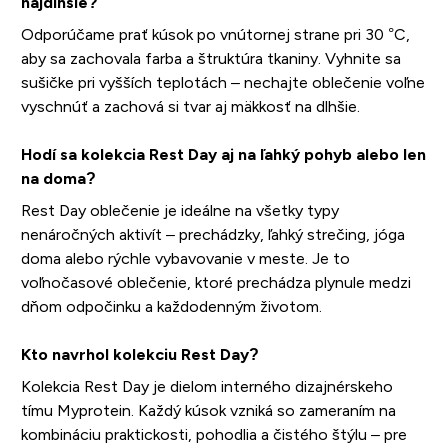
najdlhšie?
Odporúčame prať kúsok po vnútornej strane pri 30 °C,
aby sa zachovala farba a štruktúra tkaniny. Vyhnite sa
sušičke pri vyšších teplotách – nechajte oblečenie voľne
vyschnúť a zachová si tvar aj mäkkosť na dlhšie.
Hodí sa kolekcia Rest Day aj na ľahký pohyb alebo len
na doma?
Rest Day oblečenie je ideálne na všetky typy
nenáročných aktivít – prechádzky, ľahký strečing, jóga
doma alebo rýchle vybavovanie v meste. Je to
voľnočasové oblečenie, ktoré prechádza plynule medzi
dňom odpočinku a každodenným životom.
Kto navrhol kolekciu Rest Day?
Kolekcia Rest Day je dielom interného dizajnérskeho
tímu Myprotein. Každý kúsok vzniká so zameraním na
kombináciu praktickosti, pohodlia a čistého štýlu – pre