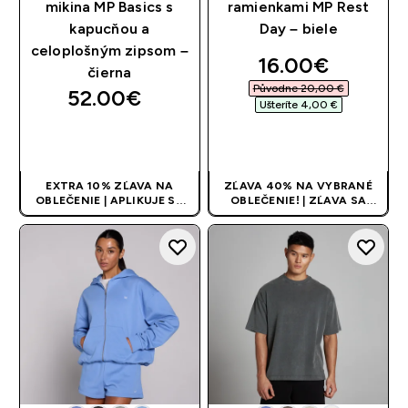
mikina MP Basics s
ramienkami MP Rest
kapucňou a
Day – biele
celoplošným zipsom –
discounted pri
16.00€‎
čierna
Původne 20,00 €‎
52.00€‎
Ušteríte 4,00 €‎
RÝCHLY NÁKUP
RÝCHLY NÁKUP
EXTRA 10% ZĽAVA NA
ZĽAVA 40% NA VYBRANÉ
OBLEČENIE | APLIKUJE SA
OBLEČENIE! | ZĽAVA SA
AUTOMATICKY PRI KÚPE 3
APLIKUJE AUTOMATICKY
KS