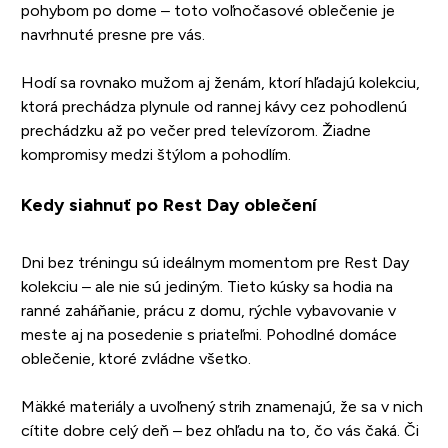
pohybom po dome – toto voľnočasové oblečenie je
navrhnuté presne pre vás.
Hodí sa rovnako mužom aj ženám, ktorí hľadajú kolekciu,
ktorá prechádza plynule od rannej kávy cez pohodlenú
prechádzku až po večer pred televízorom. Žiadne
kompromisy medzi štýlom a pohodlím.
Kedy siahnuť po Rest Day oblečení
Dni bez tréningu sú ideálnym momentom pre Rest Day
kolekciu – ale nie sú jediným. Tieto kúsky sa hodia na
ranné zaháňanie, prácu z domu, rýchle vybavovanie v
meste aj na posedenie s priateľmi. Pohodlné domáce
oblečenie, ktoré zvládne všetko.
Mäkké materiály a uvoľnený strih znamenajú, že sa v nich
cítite dobre celý deň – bez ohľadu na to, čo vás čaká. Či