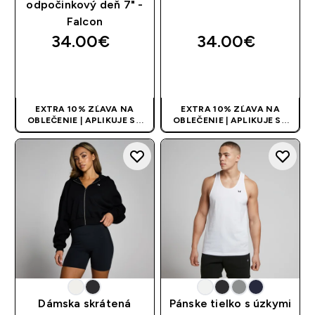
odpočinkový deň 7" -
Falcon
34.00€‎
34.00€‎
RÝCHLY NÁKUP
RÝCHLY NÁKUP
EXTRA 10% ZĽAVA NA
EXTRA 10% ZĽAVA NA
OBLEČENIE | APLIKUJE SA
OBLEČENIE | APLIKUJE SA
AUTOMATICKY PRI KÚPE 3
AUTOMATICKY PRI KÚPE 3
KS
KS
Dámska skrátená
Pánske tielko s úzkymi