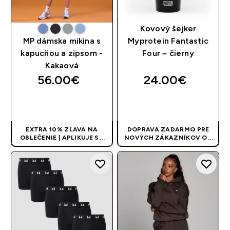
Kovový šejker
MP dámska mikina s
Myprotein Fantastic
kapucňou a zipsom -
Four – čierny
Kakaová
56.00€‎
24.00€‎
RÝCHLY NÁKUP
RÝCHLY NÁKUP
EXTRA 10% ZĽAVA NA
DOPRAVA ZADARMO PRE
OBLEČENIE | APLIKUJE SA
NOVÝCH ZÁKAZNÍKOV OD
AUTOMATICKY PRI KÚPE 3
40 EUR
| AKCIA SA APLIKUJE
KS
AUTOMATICKY