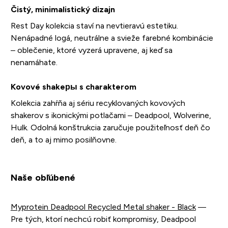
Čistý, minimalistický dizajn
Rest Day kolekcia staví na nevtieravú estetiku.
Nenápadné logá, neutrálne a svieže farebné kombinácie
– oblečenie, ktoré vyzerá upravene, aj keď sa
nenamáhate.
Kovové shakeры s charakterom
Kolekcia zahŕňa aj sériu recyklovaných kovových
shakerov s ikonickými potlačami – Deadpool, Wolverine,
Hulk. Odolná konštrukcia zaručuje použiteľnosť deň čo
deň, a to aj mimo posilňovne.
Naše obľúbené
Myprotein Deadpool Recycled Metal shaker - Black
—
Pre tých, ktorí nechcú robiť kompromisy, Deadpool