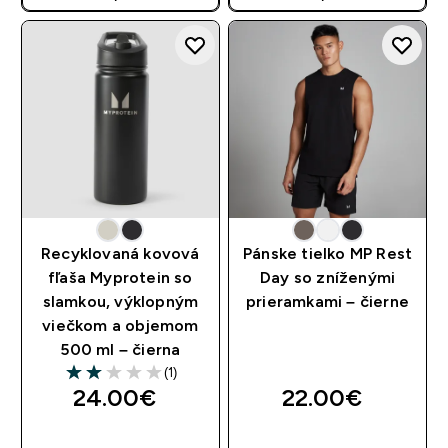
AUTOMATICKY PRI KÚPE 3
AUTOMATICKY PRI KÚPE 3
KS
KS
Recyklovaná kovová
Pánske tielko MP Rest
fľaša Myprotein so
Day so zníženými
slamkou, výklopným
prieramkami – čierne
viečkom a objemom
500 ml – čierna
(1)
2 out of 5 stars
24.00€‎
22.00€‎
RÝCHLY NÁKUP
RÝCHLY NÁKUP