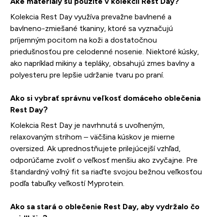
Aké materiály sú použité v kolekcii Rest Day?
Kolekcia Rest Day využíva prevažne bavlnené a
bavlneno-zmiešané tkaniny, ktoré sa vyznačujú
príjemným pocitom na koži a dostatočnou
priedušnosťou pre celodenné nosenie. Niektoré kúsky,
ako napríklad mikiny a tepláky, obsahujú zmes bavlny a
polyesteru pre lepšie udržanie tvaru po praní.
Ako si vybrať správnu veľkosť domáceho oblečenia
Rest Day?
Kolekcia Rest Day je navrhnutá s uvoľneným,
relaxovaným strihom – väčšina kúskov je mierne
oversized. Ak uprednostňujete prilejúcejší vzhľad,
odporúčame zvoliť o veľkosť menšiu ako zvyčajne. Pre
štandardný voľný fit sa riaďte svojou bežnou veľkosťou
podľa tabuľky veľkostí Myprotein.
Ako sa stará o oblečenie Rest Day, aby vydržalo čo