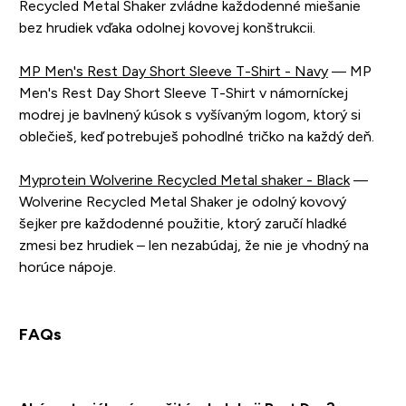
Recycled Metal Shaker zvládne každodenné miešanie
bez hrudiek vďaka odolnej kovovej konštrukcii.
MP Men's Rest Day Short Sleeve T-Shirt - Navy
— MP
Men's Rest Day Short Sleeve T-Shirt v námorníckej
modrej je bavlnený kúsok s vyšívaným logom, ktorý si
oblečieš, keď potrebuješ pohodlné tričko na každý deň.
Myprotein Wolverine Recycled Metal shaker - Black
—
Wolverine Recycled Metal Shaker je odolný kovový
šejker pre každodenné použitie, ktorý zaručí hladké
zmesi bez hrudiek – len nezabúdaj, že nie je vhodný na
horúce nápoje.
FAQs