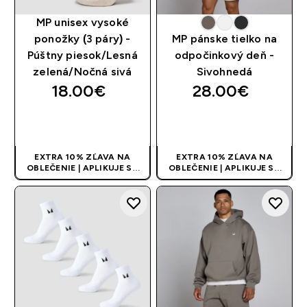
MP unisex vysoké
ponožky (3 páry) -
MP pánske tielko na
Púštny piesok/Lesná
odpočinkový deň -
zelená/Nočná sivá
Sivohnedá
18.00€‎
28.00€‎
RÝCHLY NÁKUP
RÝCHLY NÁKUP
EXTRA 10% ZĽAVA NA
EXTRA 10% ZĽAVA NA
OBLEČENIE | APLIKUJE SA
OBLEČENIE | APLIKUJE SA
AUTOMATICKY PRI KÚPE 3
AUTOMATICKY PRI KÚPE 3
KS
KS