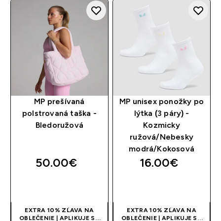
MP prešívaná
MP unisex ponožky po
polstrovaná taška -
lýtka (3 páry) -
Bledoružová
Kozmicky
ružová/Nebesky
modrá/Kokosová
50.00€‎
16.00€‎
RÝCHLY NÁKUP
RÝCHLY NÁKUP
EXTRA 10% ZĽAVA NA
EXTRA 10% ZĽAVA NA
OBLEČENIE | APLIKUJE SA
OBLEČENIE | APLIKUJE SA