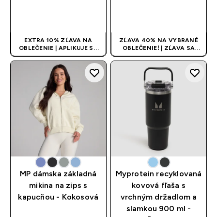
RÝCHLY NÁKUP
RÝCHLY NÁKUP
EXTRA 10% ZĽAVA NA
ZĽAVA 40% NA VYBRANÉ
OBLEČENIE | APLIKUJE SA
OBLEČENIE! | ZĽAVA SA
AUTOMATICKY PRI KÚPE 3
APLIKUJE AUTOMATICKY
KS
MP dámska základná
Myprotein recyklovaná
mikina na zips s
kovová fľaša s
kapucňou - Kokosová
vrchným držadlom a
slamkou 900 ml -