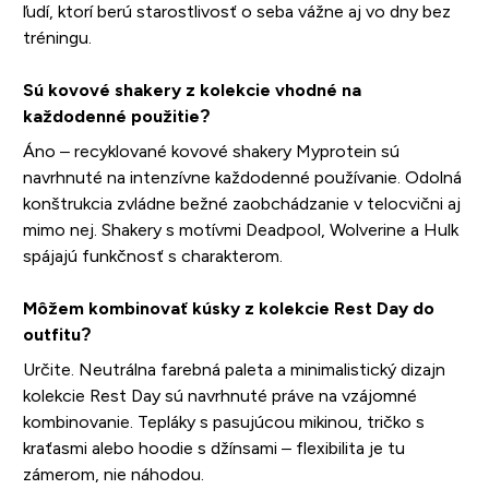
ľudí, ktorí berú starostlivosť o seba vážne aj vo dny bez
tréningu.
Sú kovové shakery z kolekcie vhodné na
každodenné použitie?
Áno – recyklované kovové shakery Myprotein sú
navrhnuté na intenzívne každodenné používanie. Odolná
konštrukcia zvládne bežné zaobchádzanie v telocvični aj
mimo nej. Shakery s motívmi Deadpool, Wolverine a Hulk
spájajú funkčnosť s charakterom.
Môžem kombinovať kúsky z kolekcie Rest Day do
outfitu?
Určite. Neutrálna farebná paleta a minimalistický dizajn
kolekcie Rest Day sú navrhnuté práve na vzájomné
kombinovanie. Tepláky s pasujúcou mikinou, tričko s
kraťasmi alebo hoodie s džínsami – flexibilita je tu
zámerom, nie náhodou.