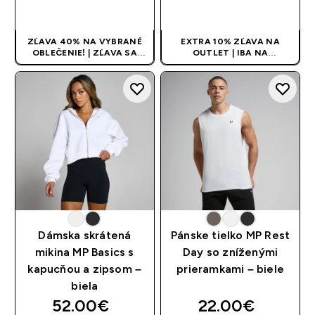
RÝCHLY NÁKUP
RÝCHLY NÁKUP
ZĽAVA 40% NA VYBRANÉ
EXTRA 10% ZĽAVA NA
OBLEČENIE! | ZĽAVA SA
OUTLET | IBA NA
APLIKUJE AUTOMATICKY
OBMEDZENÚ DOBU
Dámska skrátená
Pánske tielko MP Rest
mikina MP Basics s
Day so zníženými
kapucňou a zipsom –
prieramkami – biele
biela
52.00€‎
22.00€‎