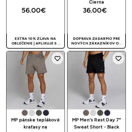
Čierna
56.00€‎
36.00€‎
RÝCHLY NÁKUP
RÝCHLY NÁKUP
EXTRA 10% ZĽAVA NA
DOPRAVA ZADARMO PRE
OBLEČENIE | APLIKUJE SA
NOVÝCH ZÁKAZNÍKOV OD
AUTOMATICKY PRI KÚPE 3
40 EUR
| AKCIA SA APLIKUJE
KS
AUTOMATICKY
MP pánske teplákové
MP Men's Rest Day 7"
kraťasy na
Sweat Short - Black