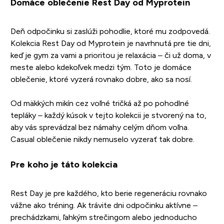
Domáce oblečenie Rest Day od Myprotein
Deň odpočinku si zaslúži pohodlie, ktoré mu zodpovedá.
Kolekcia Rest Day od Myprotein je navrhnutá pre tie dni,
keď je gym za vami a prioritou je relaxácia – či už doma, v
meste alebo kdekoľvek medzi tým. Toto je domáce
oblečenie, ktoré vyzerá rovnako dobre, ako sa nosí.
Od mäkkých mikín cez voľné tričká až po pohodlné
tepláky – každý kúsok v tejto kolekcii je stvorený na to,
aby vás sprevádzal bez námahy celým dňom voľna.
Casual oblečenie nikdy nemuselo vyzerať tak dobre.
Pre koho je táto kolekcia
Rest Day je pre každého, kto berie regeneráciu rovnako
vážne ako tréning. Ak trávite dni odpočinku aktívne –
prechádzkami, ľahkým strečingom alebo jednoducho