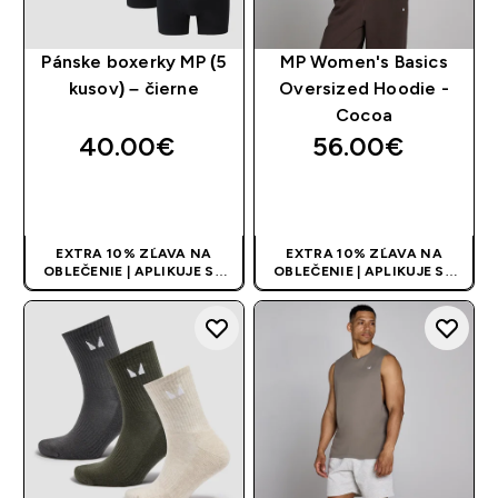
Pánske boxerky MP (5
MP Women's Basics
kusov) – čierne
Oversized Hoodie -
Cocoa
40.00€‎
56.00€‎
RÝCHLY NÁKUP
RÝCHLY NÁKUP
EXTRA 10% ZĽAVA NA
EXTRA 10% ZĽAVA NA
OBLEČENIE | APLIKUJE SA
OBLEČENIE | APLIKUJE SA
AUTOMATICKY PRI KÚPE 3
AUTOMATICKY PRI KÚPE 3
KS
KS