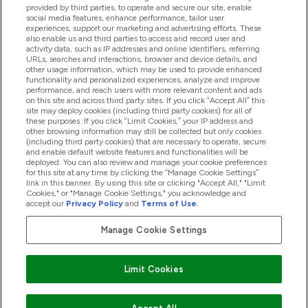
provided by third parties, to operate and secure our site, enable
Pomoc & Informácie
social media features, enhance performance, tailor user
experiences, support our marketing and advertising efforts. These
also enable us and third parties to access and record user and
activity data, such as IP addresses and online identifiers, referring
Produkty
URLs, searches and interactions, browser and device details, and
other usage information, which may be used to provide enhanced
functionality and personalized experiences, analyze and improve
performance, and reach users with more relevant content and ads
on this site and across third party sites. If you click “Accept All” this
Informácie O Spoločnosti
site may deploy cookies (including third party cookies) for all of
these purposes. If you click “Limit Cookies,” your IP address and
other browsing information may still be collected but only cookies
(including third party cookies) that are necessary to operate, secure
Vernosť & Odmeny
and enable default website features and functionalities will be
deployed. You can also review and manage your cookie preferences
for this site at any time by clicking the “Manage Cookie Settings”
link in this banner. By using this site or clicking "Accept All," "Limit
Cookies," or "Manage Cookie Settings," you acknowledge and
2026 The Hut.com Ltd
accept our
Privacy Policy
and
Terms of Use
.
Manage Cookie Settings
Pay with
Limit Cookies