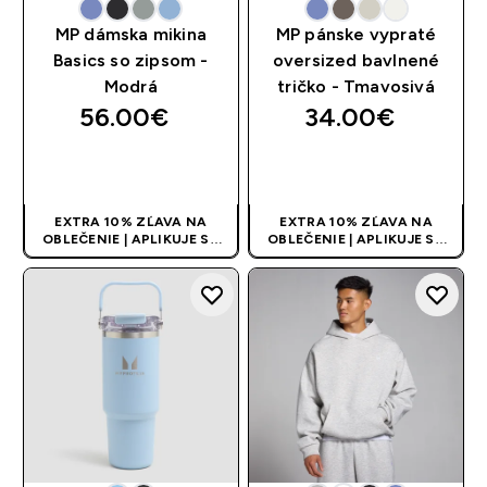
MP dámska mikina
MP pánske vypraté
Basics so zipsom -
oversized bavlnené
Modrá
tričko - Tmavosivá
56.00€‎
34.00€‎
RÝCHLY NÁKUP
RÝCHLY NÁKUP
EXTRA 10% ZĽAVA NA
EXTRA 10% ZĽAVA NA
OBLEČENIE | APLIKUJE SA
OBLEČENIE | APLIKUJE SA
AUTOMATICKY PRI KÚPE 3
AUTOMATICKY PRI KÚPE 3
KS
KS