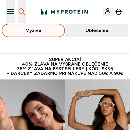
Výživa
Oblečenie
Doručenie Zadarmo Od €65
SUPER AKCIA!
40% ZĽAVA NA VYBRANÉ OBLEČENIE
35% ZĽAVA NA BESTSELLERY | KÓD: SK35
+ DARČEKY ZADARMO PRI NÁKUPE NAD 50€ A 90€
MYPROTEIN™ | Doplnky Výživy & Oblečenie