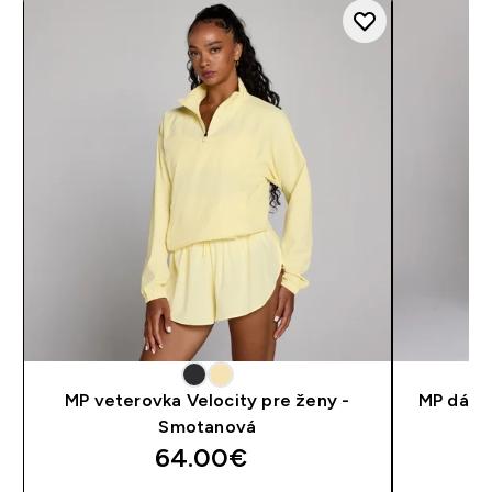
MP veterovka Velocity pre ženy -
MP dámsk
Smotanová
64.00€‎