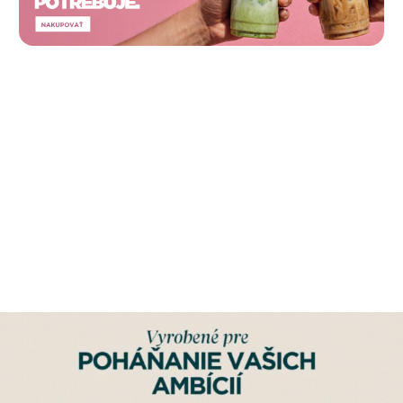
PROTEÍN
KREATÍN
TYČINKY A
OBLEČENIE
SNACKY
VITAMÍNY
PRE-WORKOUT