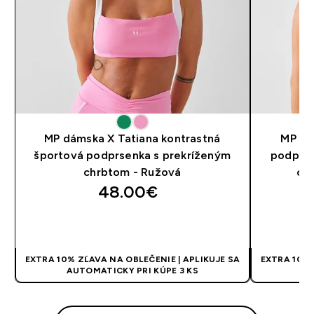
MP dámska X Tatiana kontrastná
MP dá
športová podprsenka s prekríženým
podprse
chrbtom - Ružová
ch
48.00€‎
RÝCHLY NÁKUP
EXTRA 10% ZĽAVA NA OBLEČENIE | APLIKUJE SA
EXTRA 10% 
AUTOMATICKY PRI KÚPE 3 KS
AU