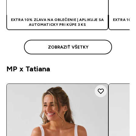
RÝCHLY NÁKUP
EXTRA 10% ZĽAVA NA OBLEČENIE | APLIKUJE SA
EXTRA 10% 
AUTOMATICKY PRI KÚPE 3 KS
AU
ZOBRAZIŤ VŠETKY
MP x Tatiana