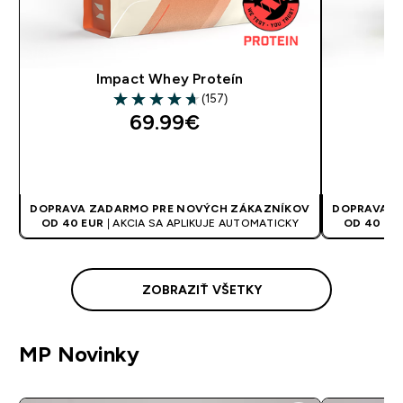
Impact Whey Proteín
(157)
4.67 out of 5 stars
69.99€‎
RÝCHLY NÁKUP
DOPRAVA ZADARMO PRE NOVÝCH ZÁKAZNÍKOV
DOPRAVA Z
OD 40 EUR
| AKCIA SA APLIKUJE AUTOMATICKY
OD 40 EU
ZOBRAZIŤ VŠETKY
MP Novinky