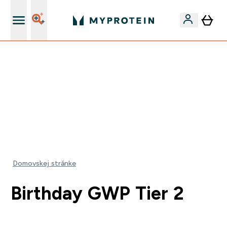
Najlepšia Kvalita
VYUŽI NAŠU AKCIU!
ZĽAVA 40% NA VYBRNANÉ OBLEČENIE
DOPRAVA ZADARMO PRI NÁKUPE NAD 40€
+ ZADARMO ARAŠIDOVÉ MASLO OD 105€
0 0
:
0 3
:
4 0
:
1 8
Days
Hodin
Minut
Sekund
Domovskej stránke
Birthday GWP Tier 2