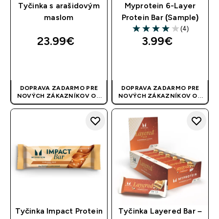
Tyčinka s arašidovým
Myprotein 6-Layer
maslom
Protein Bar (Sample)
(4)
4 out of 5 stars
23.99€‎
3.99€‎
RÝCHLY NÁKUP
RÝCHLY NÁKUP
DOPRAVA ZADARMO PRE
DOPRAVA ZADARMO PRE
NOVÝCH ZÁKAZNÍKOV OD
NOVÝCH ZÁKAZNÍKOV OD
40 EUR
| AKCIA SA APLIKUJE
40 EUR
| AKCIA SA APLIKUJE
AUTOMATICKY
AUTOMATICKY
Tyčinka Impact Protein
Tyčinka Layered Bar –