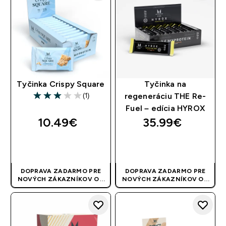
Tyčinka Crispy Square
Tyčinka na
(1)
regeneráciu THE Re-
3 out of 5 stars
Fuel – edícia HYROX
10.49€‎
35.99€‎
RÝCHLY NÁKUP
RÝCHLY NÁKUP
DOPRAVA ZADARMO PRE
DOPRAVA ZADARMO PRE
NOVÝCH ZÁKAZNÍKOV OD
NOVÝCH ZÁKAZNÍKOV OD
40 EUR
| AKCIA SA APLIKUJE
40 EUR
| AKCIA SA APLIKUJE
AUTOMATICKY
AUTOMATICKY