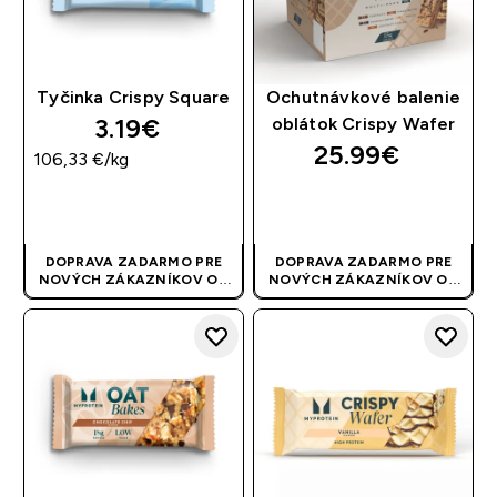
Tyčinka Crispy Square
Ochutnávkové balenie
3.19€‎
oblátok Crispy Wafer
25.99€‎
106,33 €‎/kg
RÝCHLY NÁKUP
RÝCHLY NÁKUP
DOPRAVA ZADARMO PRE
DOPRAVA ZADARMO PRE
NOVÝCH ZÁKAZNÍKOV OD
NOVÝCH ZÁKAZNÍKOV OD
40 EUR
| AKCIA SA APLIKUJE
40 EUR
| AKCIA SA APLIKUJE
AUTOMATICKY
AUTOMATICKY