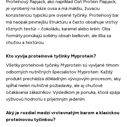
Proteínový flapjack, ako napríklad Oat Protein Flapjack,
je vyrobený na báze ovsa a má mäkšiu, žuvaciu
konzistenciu typickú pre ovsené tyčinky. Proteínový bar
má naopak pevnejšiu štruktúru a často obsahuje vrstvy
rôznych textúr – čokoládu, karamel alebo krém. Oba
formáty ponúkajú solídny obsah bielkovín, ale líšia sa
chuťou a textúrou.
Kto vyvíja proteínové tyčinky Myprotein?
Všetky proteínové tyčinky Myprotein sú vyvíjané tímom
odborných nutričných špecialistov Myprotein. Každý
produkt prechádza dôkladným vývojovým procesom, aby
spĺňal nielen nutričné požiadavky, ale aj chuťové
očakávania zákazníkov. Výsledkom je ponuka, ktorá spája
výživovú hodnotu s príjemným jedením.
Aký je rozdiel medzi vrstevnatým barom a klasickou
proteínovou tyčinkou?