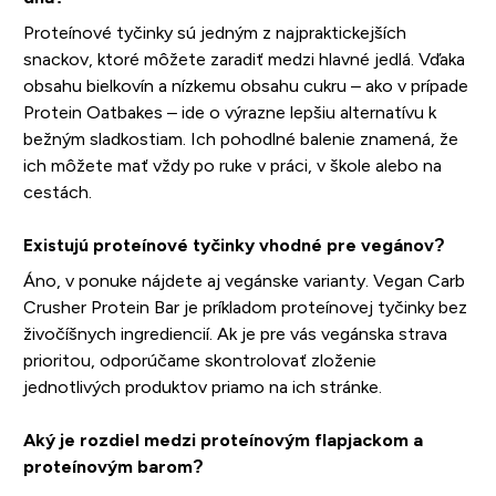
Proteínové tyčinky sú jedným z najpraktickejších
snackov, ktoré môžete zaradiť medzi hlavné jedlá. Vďaka
obsahu bielkovín a nízkemu obsahu cukru – ako v prípade
Protein Oatbakes – ide o výrazne lepšiu alternatívu k
bežným sladkostiam. Ich pohodlné balenie znamená, že
ich môžete mať vždy po ruke v práci, v škole alebo na
cestách.
Existujú proteínové tyčinky vhodné pre vegánov?
Áno, v ponuke nájdete aj vegánske varianty. Vegan Carb
Crusher Protein Bar je príkladom proteínovej tyčinky bez
živočíšnych ingrediencií. Ak je pre vás vegánska strava
prioritou, odporúčame skontrolovať zloženie
jednotlivých produktov priamo na ich stránke.
Aký je rozdiel medzi proteínovým flapjackom a
proteínovým barom?