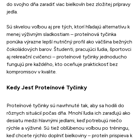
do svojho dňa zaradiť viac bielkovín bez zložitej prípravy
jedla.
Sú skvelou voľbou aj pre tých, ktorí hľadajú alternatívu k
menej výživným sladkostiam – proteínová tyčinka
ponúka výrazne lepší nutričný profil ako väčšina bežných
čokoládových barov. Študenti, pracujúci ľudia, športovci
aj rekreační cvičenci – proteínové tyčinky jednoducho
fungujú pre každého, kto oceňuje praktickosť bez
kompromisov v kvalite.
Kedy Jesť Proteínové Tyčinky
Proteínové tyčinky sú navrhnuté tak, aby sa hodili do
rôznych situácií počas dňa. Mnohí ľudia ich zaraďujú ako
desiatu medzi hlavnými jedlami, keď potrebujú niečo
rýchle a výživné. Sú tiež obľúbenou voľbou po tréningu,
keď chcete rýchlo doplniť bielkoviny – proteín prispieva k