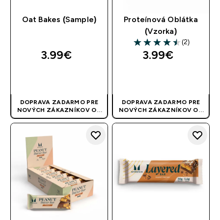
Oat Bakes (Sample)
Proteínová Oblátka
(Vzorka)
(2)
4.5 out of 5 stars
3.99€‎
3.99€‎
RÝCHLY NÁKUP
RÝCHLY NÁKUP
DOPRAVA ZADARMO PRE
DOPRAVA ZADARMO PRE
NOVÝCH ZÁKAZNÍKOV OD
NOVÝCH ZÁKAZNÍKOV OD
40 EUR
| AKCIA SA APLIKUJE
40 EUR
| AKCIA SA APLIKUJE
AUTOMATICKY
AUTOMATICKY