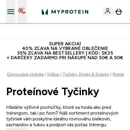
Najlepšia Kvalita
SUPER AKCIA!
40% ZĽAVA NA VYBRANÉ OBLEČENIE
35% ZĽAVA NA BESTSELLERY | KÓD: SK35
+ DARČEKY ZADARMO PRI NÁKUPE NAD 50€ A 90€
Domovskej stránke
Výživa
Tyčinky, Drinky & Snacky
Proteíno
Proteínové Tyčinky
Hľadáte výživné pochúťky, ktoré sa hodia ako pred
tréningom, tak i po ňom? Náš sortiment proteínových
tyčiniek vám poskytne ideálnu rovnováhu bielkovín,
sacharidov a tukov a podporí vás počas tréningu.