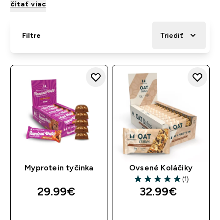
čítať viac
Filtre
Triediť
Myprotein tyčinka
Ovsené Koláčiky
(1)
5 out of 5 stars
29.99€‎
32.99€‎
RÝCHLY NÁKUP
RÝCHLY NÁKUP