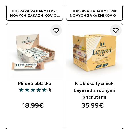
DOPRAVA ZADARMO PRE
DOPRAVA ZADARMO PRE
NOVÝCH ZÁKAZNÍKOV OD
NOVÝCH ZÁKAZNÍKOV OD
40 EUR
| AKCIA SA APLIKUJE
40 EUR
| AKCIA SA APLIKUJE
AUTOMATICKY
AUTOMATICKY
Plnená oblátka
Krabička tyčiniek
(1)
Layered s rôznymi
5 out of 5 stars
príchuťami
18.99€‎
35.99€‎
RÝCHLY NÁKUP
RÝCHLY NÁKUP