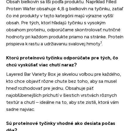
Obsah bielkovín sa líši podľa produktu. Napríklad Filled
Protein Wafer obsahuje 4,8 g bielkovín na tyčinku, zatiaľ
čo iné produkty v tejto kategórii majú výrazne vyšší
obsah. Pre tých, ktorí hľadajú tyčinku s vysokým
obsahom proteínu, odporúčame skontrolovať nutričné
hodnoty pri každom produkte priamo na stránke. Proteín
1
prispieva k rastu a udržiavaniu svalovej hmoty
.
Ktorú proteínovú tyčinku odporúčate pre tých, čo
chcú vyskúšať viac chutí naraz?
Layered Bar Variety Box je skvelou voľbou pre každého,
kto chce objaviť rôzne chute bez toho, aby sa musel
hneď rozhodovať pre jednu. Obsahuje päť
najobľúbenejších príchutí v šiestich vrstvách rôznych
textúr a chutí – ideálne na to, aby ste zistili, ktorá vám
sadne najviac.
Sú proteínové tyčinky vhodné ako desiata počas
dňa?