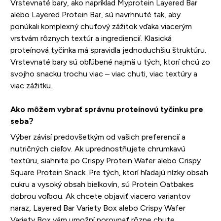
Vrstevnaté bary, ako napríklad Myprotein Layered Bar
alebo Layered Protein Bar, sú navrhnuté tak, aby
ponúkali komplexný chuťový zážitok vďaka viacerým
vrstvám rôznych textúr a ingrediencií. Klasická
proteínová tyčinka má spravidla jednoduchšiu štruktúru.
Vrstevnaté bary sú obľúbené najmä u tých, ktorí chcú zo
svojho snacku trochu viac – viac chuti, viac textúry a
viac zážitku.
Ako môžem vybrať správnu proteínovú tyčinku pre
seba?
Výber závisí predovšetkým od vašich preferencií a
nutričných cieľov. Ak uprednostňujete chrumkavú
textúru, siahnite po Crispy Protein Wafer alebo Crispy
Square Protein Snack. Pre tých, ktorí hľadajú nízky obsah
cukru a vysoký obsah bielkovín, sú Protein Oatbakes
dobrou voľbou. Ak chcete objaviť viacero variantov
naraz, Layered Bar Variety Box alebo Crispy Wafer
Variety Box vám umožní porovnať rôzne chute.