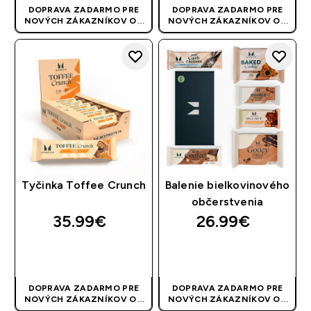
DOPRAVA ZADARMO PRE
DOPRAVA ZADARMO PRE
NOVÝCH ZÁKAZNÍKOV OD
NOVÝCH ZÁKAZNÍKOV OD
40 EUR
| AKCIA SA APLIKUJE
40 EUR
| AKCIA SA APLIKUJE
AUTOMATICKY
AUTOMATICKY
Tyčinka Toffee Crunch
Balenie bielkovinového
občerstvenia
35.99€‎
26.99€‎
RÝCHLY NÁKUP
RÝCHLY NÁKUP
DOPRAVA ZADARMO PRE
DOPRAVA ZADARMO PRE
NOVÝCH ZÁKAZNÍKOV OD
NOVÝCH ZÁKAZNÍKOV OD
40 EUR
| AKCIA SA APLIKUJE
40 EUR
| AKCIA SA APLIKUJE