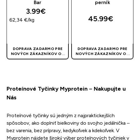
Bar
perník
3.99€‎
45.99€‎
62,34 €‎/kg
RÝCHLY NÁKUP
RÝCHLY NÁKUP
DOPRAVA ZADARMO PRE
DOPRAVA ZADARMO PRE
NOVÝCH ZÁKAZNÍKOV OD
NOVÝCH ZÁKAZNÍKOV OD
40 EUR
| AKCIA SA APLIKUJE
40 EUR
| AKCIA SA APLIKUJE
AUTOMATICKY
AUTOMATICKY
Proteínové Tyčinky Myprotein – Nakupujte u
Nás
Proteínové tyčinky sú jedným z najpraktickejších
spôsobov, ako doplniť bielkoviny do svojho jedálnička –
bez varenia, bez prípravy, kedykoľvek a kdekoľvek. V
Myprotein nájdete široký výber proteínových tyčiniek v