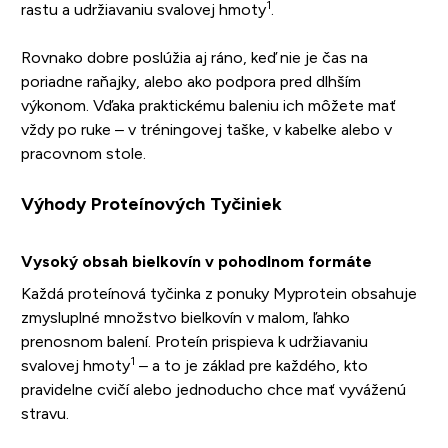
1
rastu a udržiavaniu svalovej hmoty
.
Rovnako dobre poslúžia aj ráno, keď nie je čas na
poriadne raňajky, alebo ako podpora pred dlhším
výkonom. Vďaka praktickému baleniu ich môžete mať
vždy po ruke – v tréningovej taške, v kabelke alebo v
pracovnom stole.
Výhody Proteínových Tyčiniek
Vysoký obsah bielkovín v pohodlnom formáte
Každá proteínová tyčinka z ponuky Myprotein obsahuje
zmysluplné množstvo bielkovín v malom, ľahko
prenosnom balení. Proteín prispieva k udržiavaniu
1
svalovej hmoty
– a to je základ pre každého, kto
pravidelne cvičí alebo jednoducho chce mať vyváženú
stravu.