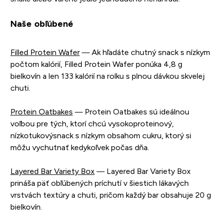
Naše obľúbené
Filled Protein Wafer
— Ak hľadáte chutný snack s nízkym
počtom kalórií, Filled Protein Wafer ponúka 4,8 g
bielkovín a len 133 kalórií na rolku s plnou dávkou skvelej
chuti.
Protein Oatbakes
— Protein Oatbakes sú ideálnou
voľbou pre tých, ktorí chcú vysokoproteinový,
nízkotukovýsnack s nízkym obsahom cukru, ktorý si
môžu vychutnať kedykoľvek počas dňa.
Layered Bar Variety Box
— Layered Bar Variety Box
prináša päť obľúbených príchutí v šiestich lákavých
vrstvách textúry a chuti, pričom každý bar obsahuje 20 g
bielkovín.