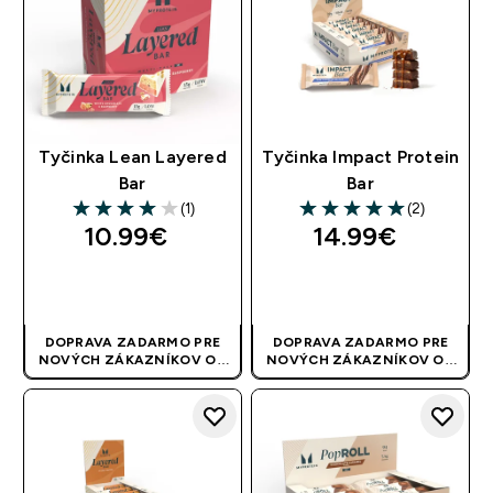
Tyčinka Lean Layered
Tyčinka Impact Protein
Bar
Bar
(1)
(2)
4 out of 5 stars
5 out of 5 stars
10.99€‎
14.99€‎
RÝCHLY NÁKUP
RÝCHLY NÁKUP
DOPRAVA ZADARMO PRE
DOPRAVA ZADARMO PRE
NOVÝCH ZÁKAZNÍKOV OD
NOVÝCH ZÁKAZNÍKOV OD
40 EUR
| AKCIA SA APLIKUJE
40 EUR
| AKCIA SA APLIKUJE
AUTOMATICKY
AUTOMATICKY