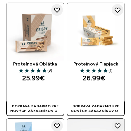
AUTOMATICKY
AUTOMATICKY
Proteínová Oblátka
Proteínový Flapjack
(9)
(1)
4.78 out of 5 stars
5 out of 5 stars
25.99€‎
26.99€‎
RÝCHLY NÁKUP
RÝCHLY NÁKUP
DOPRAVA ZADARMO PRE
DOPRAVA ZADARMO PRE
NOVÝCH ZÁKAZNÍKOV OD
NOVÝCH ZÁKAZNÍKOV OD
40 EUR
| AKCIA SA APLIKUJE
40 EUR
| AKCIA SA APLIKUJE
AUTOMATICKY
AUTOMATICKY