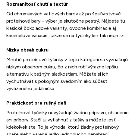
Rozmanitosť chutí a textúr
Od chrumkavých vaflových barov až po šesťvrstvové
proteínové bary – výber je skutočne pestrý. Nájdete tu
klasické čokoládové varianty, ovocné kombinácie aj
karamelové variácie, takže sa na tyčinky len tak neomrzí.
Nízky obsah cukru
Mnohé proteínové tyčinky v tejto kategórii sa vyznačujú
nízkym obsahom cukru, čo z nich robí výrazne lepšiu
alternatívu k bežným sladkostiam. Môžete si ich
vychutnávať s pokojným svedomím ako súčasť
vyváženého jedálnička.
Praktickosť pre rušný deň
Proteínové tyčinky nevyžadujú žiadnu prípravu, chladenie
ani príbory. Stačí ju vytiahnuť z tašky a môžete jesť –
kdekoľvek ste. To je výhoda, ktorú žiadny proteínový
shake alebo varené jedlo jednoducho nenahradí.