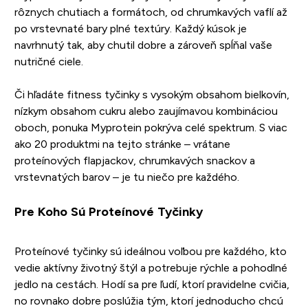
rôznych chutiach a formátoch, od chrumkavých vaflí až
po vrstevnaté bary plné textúry. Každý kúsok je
navrhnutý tak, aby chutil dobre a zároveň spĺňal vaše
nutričné ciele.
Či hľadáte fitness tyčinky s vysokým obsahom bielkovín,
nízkym obsahom cukru alebo zaujímavou kombináciou
oboch, ponuka Myprotein pokrýva celé spektrum. S viac
ako 20 produktmi na tejto stránke – vrátane
proteínových flapjackov, chrumkavých snackov a
vrstevnatých barov – je tu niečo pre každého.
Pre Koho Sú Proteínové Tyčinky
Proteínové tyčinky sú ideálnou voľbou pre každého, kto
vedie aktívny životný štýl a potrebuje rýchle a pohodlné
jedlo na cestách. Hodí sa pre ľudí, ktorí pravidelne cvičia,
no rovnako dobre poslúžia tým, ktorí jednoducho chcú