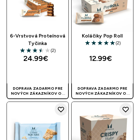
6-Vrstvová Proteínová
Koláčiky Pop Roll
(2)
Tyčinka
5 out of 5 stars
(2)
3.5 out of 5 stars
24.99€‎
12.99€‎
RÝCHLY NÁKUP
RÝCHLY NÁKUP
DOPRAVA ZADARMO PRE
DOPRAVA ZADARMO PRE
NOVÝCH ZÁKAZNÍKOV OD
NOVÝCH ZÁKAZNÍKOV OD
40 EUR
| AKCIA SA APLIKUJE
40 EUR
| AKCIA SA APLIKUJE
AUTOMATICKY
AUTOMATICKY