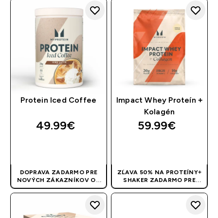
Protein Iced Coffee
Impact Whey Proteín +
Kolagén
49.99€‎
59.99€‎
RÝCHLY NÁKUP
RÝCHLY NÁKUP
DOPRAVA ZADARMO PRE
ZĽAVA 50% NA PROTEÍNY+
NOVÝCH ZÁKAZNÍKOV OD
SHAKER ZADARMO PRE
40 EUR
| AKCIA SA APLIKUJE
NOVÉ ZÁKAZNÍKY! | KÓD:
AUTOMATICKY
PROTEINSK