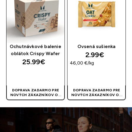
Ochutnávkové balenie
Ovsená sušienka
2.99€‎
oblátok Crispy Wafer
25.99€‎
46,00 €‎/kg
RÝCHLY NÁKUP
RÝCHLY NÁKUP
DOPRAVA ZADARMO PRE
DOPRAVA ZADARMO PRE
NOVÝCH ZÁKAZNÍKOV OD
NOVÝCH ZÁKAZNÍKOV OD
40 EUR
| AKCIA SA APLIKUJE
40 EUR
| AKCIA SA APLIKUJE
AUTOMATICKY
AUTOMATICKY