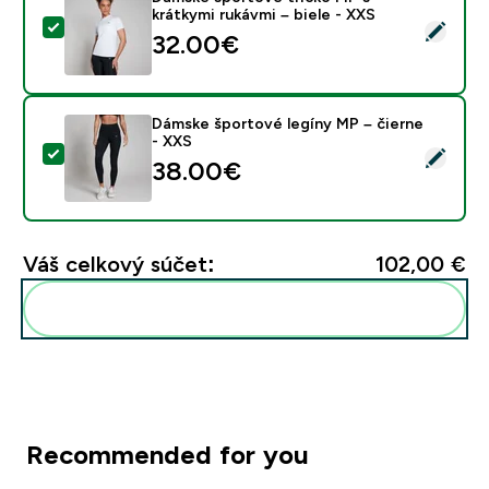
krátkymi rukávmi – biele - XXS
Vybrať tento produkt - Dámske športové tričko MP s kr
32.00€‎
Dámske športové legíny MP – čierne
- XXS
Vybrať tento produkt - Dámske športové legíny MP – 
38.00€‎
Váš celkový súčet:
102,00 €‎
Pridať tieto produkty do svojej rutiny
Recommended for you