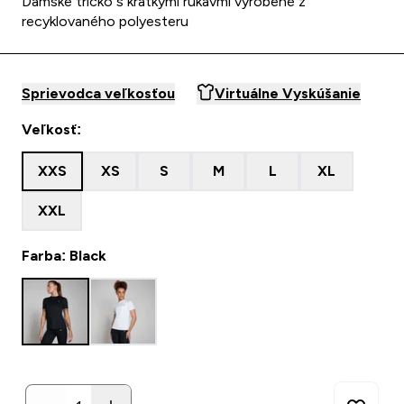
Dámske tričko s krátkymi rukávmi vyrobené z
recyklovaného polyesteru
Sprievodca veľkosťou
Virtuálne Vyskúšanie
Veľkosť:
XXS
XS
S
M
L
XL
XXL
Farba: Black