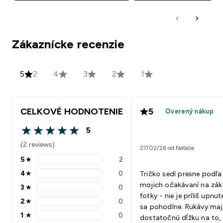
Zákaznícke recenzie
5
2
4
3
2
1
CELKOVÉ HODNOTENIE
5
Overený nákup
5
5 out of 5 stars
(2 reviews)
27/02/26 od Natalia
5
★
2
5 stars rating 2 reviews
4
★
0
Tričko sedí presne podľa
4 stars rating 0 reviews
mojich očakávaní na zák
3
★
0
3 stars rating 0 reviews
fotky - nie je príliš upnut
2
★
0
2 stars rating 0 reviews
sa pohodlne. Rukávy ma
1
★
0
dostatočnú dĺžku na to,
1 stars rating 0 reviews