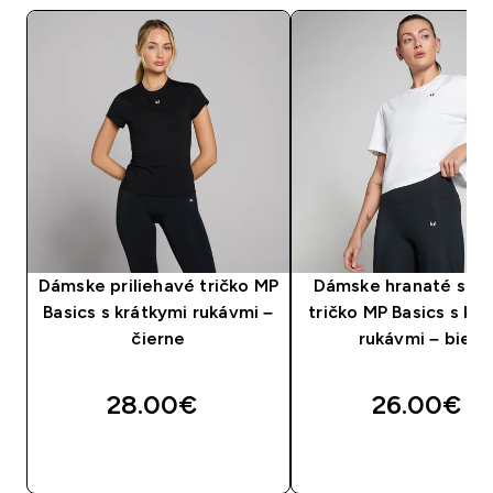
Dámske priliehavé tričko MP
Dámske hranaté skr
Basics s krátkymi rukávmi –
tričko MP Basics s kr
čierne
rukávmi – biele
28.00€‎
26.00€‎
RÝCHLY NÁKUP
RÝCHLY NÁKU