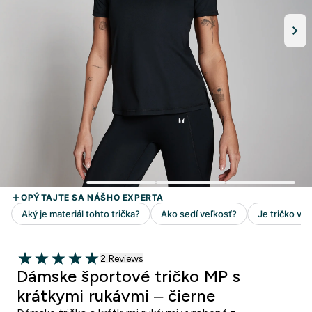
2 customer reviews
2 Reviews
5 out of 5 stars
Dámske športové tričko MP s
krátkymi rukávmi – čierne