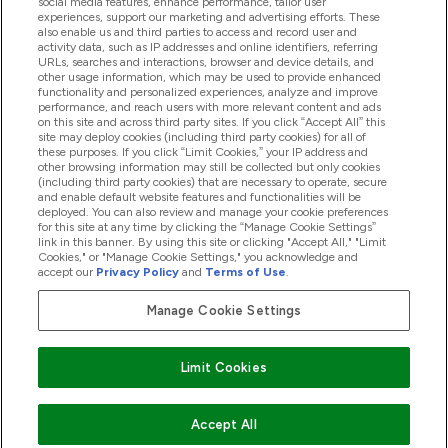
social media features, enhance performance, tailor user
experiences, support our marketing and advertising efforts. These
also enable us and third parties to access and record user and
activity data, such as IP addresses and online identifiers, referring
Produkty
URLs, searches and interactions, browser and device details, and
other usage information, which may be used to provide enhanced
functionality and personalized experiences, analyze and improve
performance, and reach users with more relevant content and ads
on this site and across third party sites. If you click “Accept All” this
Informácie O Spoločnosti
site may deploy cookies (including third party cookies) for all of
these purposes. If you click “Limit Cookies,” your IP address and
other browsing information may still be collected but only cookies
(including third party cookies) that are necessary to operate, secure
Vernosť & Odmeny
and enable default website features and functionalities will be
deployed. You can also review and manage your cookie preferences
for this site at any time by clicking the “Manage Cookie Settings”
link in this banner. By using this site or clicking "Accept All," "Limit
Cookies," or "Manage Cookie Settings," you acknowledge and
2026 The Hut.com Ltd
accept our
Privacy Policy
and
Terms of Use
.
Manage Cookie Settings
Pay with
Limit Cookies
Accept All