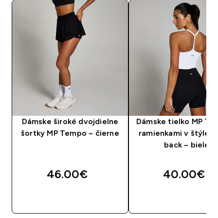
Dámske široké dvojdielne
Dámske tielko MP Te
šortky MP Tempo – čierne
ramienkami v štýle r
back – biele
46.00€‎
40.00€‎
RÝCHLY NÁKUP
RÝCHLY NÁKU