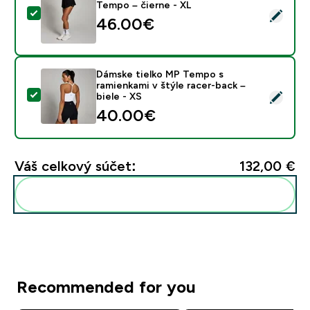
Tempo – čierne - XL
Vybrať tento produkt - Dámske široké dvojdielne šort
46.00€‎
Dámske tielko MP Tempo s
ramienkami v štýle racer-back –
Vybrať tento produkt - Dámske tielko MP Tempo s ramie
biele - XS
40.00€‎
Váš celkový súčet:
132,00 €‎
Pridať tieto produkty do svojej rutiny
Recommended for you