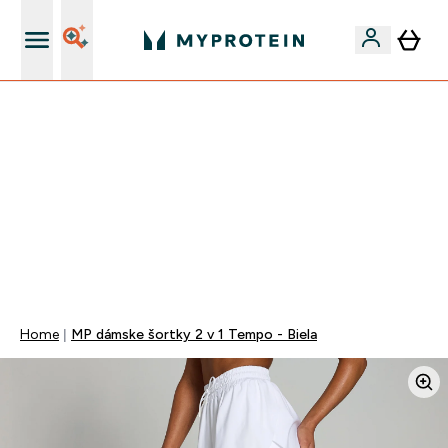
Najlepšia Kvalita
VÍKENDOVÁ AKCIE!
40% ZĽAVA NA VYBRANÉ OBLEČENIE
EXTRA 10% ZĽAVA PRI NÁKUPE 3KS OBLEČENIE
DOPRAVA ZADARMO OD 25€
+ DARČEKY OD 50€ A 90€ ZADARMO
0 0
:
0 3
:
4 8
:
4 0
Days
Hodin
Minut
Sekund
Home
MP dámske šortky 2 v 1 Tempo - Biela