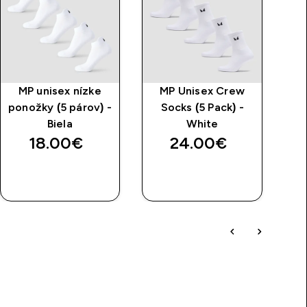
MP unisex nízke
MP Unisex Crew
ponožky (5 párov) -
Socks (5 Pack) -
Biela
White
18.00€‎
24.00€‎
RÝCHLY
RÝCHLY
NÁKUP
NÁKUP