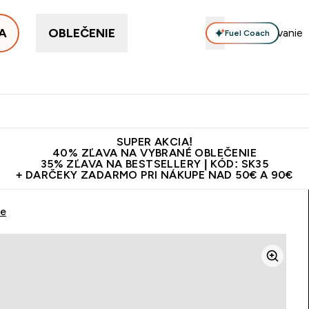
A
OBLEČENIE
Fuel Coach
ellery
Proteín
Vitamíny
Tyčinky a snacky
Vegán
Enter Proteín submenu
Enter Vitamíny submenu
Enter Tyčinky
Ent
⌄
⌄
⌄
⌄
Kvalita
Doprava zadarmo na proteíny nad 45€ v aplikácii
10€ z
SUPER AKCIA!
40% ZĽAVA NA VYBRANÉ OBLEČENIE
35% ZĽAVA NA BESTSELLERY | KÓD: SK35
+ DARČEKY ZADARMO PRI NÁKUPE NAD 50€ A 90€
le