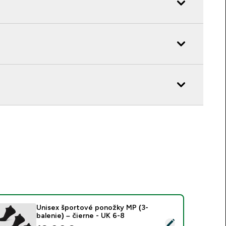
Unisex športové ponožky MP (3-
balenie) – čierne - UK 6-8
ybrať tento produkt - Unisex športové ponožky MP (3-balenie)