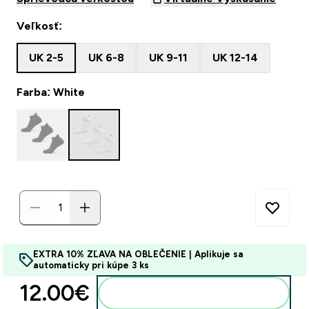
Veľkosť:
UK 2-5
UK 6-8
UK 9-11
UK 12-14
Farba: White
EXTRA 10% ZĽAVA NA OBLEČENIE | Aplikuje sa
automaticky pri kúpe 3 ks
12.00€‎
Pridať do košíka