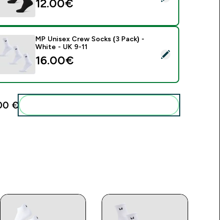
12.00€‎
MP Unisex Crew Socks (3 Pack) -
White - UK 9-11
ybrať tento produkt - MP Unisex Crew Socks (3 Pack) - White
16.00€‎
0 €‎
Pridať tieto produkty do svojej rutiny