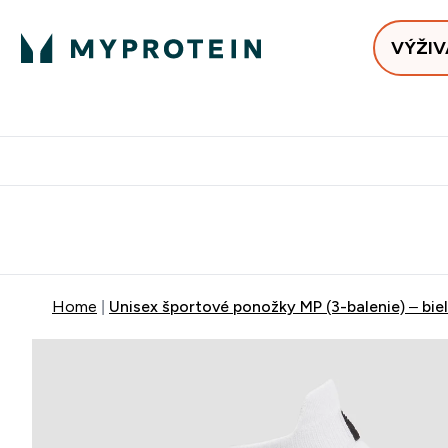
VÝŽIV
Bests
Doručenie Zadarmo Od €65
Najlepšia 
Home
Unisex športové ponožky MP (3-balenie) – bie