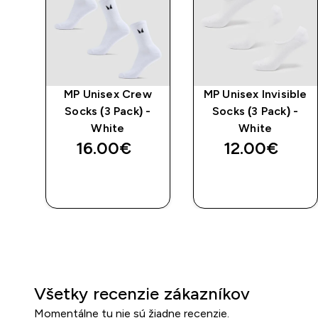
é
MP Unisex Crew
MP Unisex Invisible
-
Socks (3 Pack) -
Socks (3 Pack) -
ne
White
White
16.00€‎
12.00€‎
RÝCHLY
RÝCHLY
NÁKUP
NÁKUP
Všetky recenzie zákazníkov
Momentálne tu nie sú žiadne recenzie.