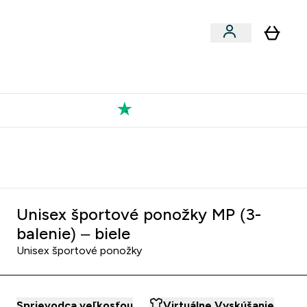
Výkon
 a snacky submenu
er Vegán submenu
Enter Výkon submenu
⌄
a každého nového priateľa
Kolekcia Tatiany
Unisex športové ponožky MP (3-
balenie) – biele
Unisex športové ponožky
Sprievodca veľkosťou
Virtuálne Vyskúšanie