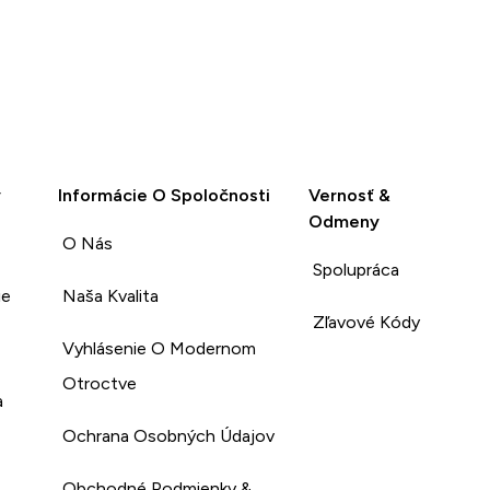
y
Informácie O Spoločnosti
Vernosť &
Odmeny
O Nás
Spolupráca
ie
Naša Kvalita
Zľavové Kódy
Vyhlásenie O Modernom
Otroctve
a
Ochrana Osobných Údajov
Obchodné Podmienky &