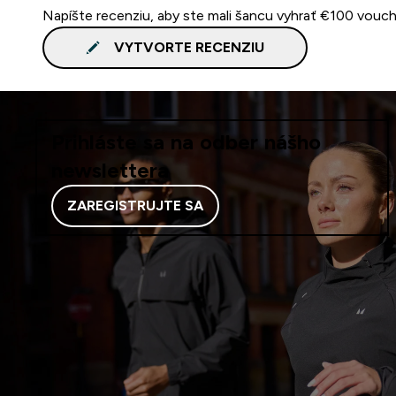
Napíšte recenziu, aby ste mali šancu vyhrať €100 vouch
VYTVORTE RECENZIU
Prihláste sa na odber nášho
newslettera
ZAREGISTRUJTE SA