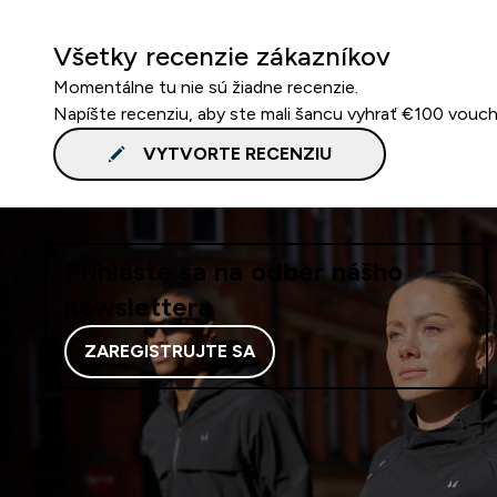
Všetky recenzie zákazníkov
Momentálne tu nie sú žiadne recenzie.
Napíšte recenziu, aby ste mali šancu vyhrať €100 vouch
VYTVORTE RECENZIU
Prihláste sa na odber nášho
newslettera
ZAREGISTRUJTE SA