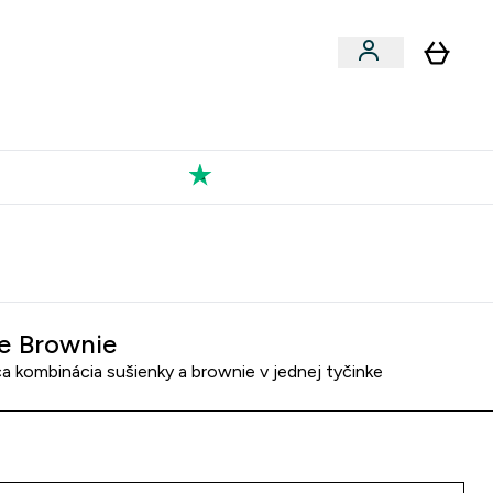
Výkon
 a snacky submenu
er Vegán submenu
Enter Výkon submenu
⌄
a každého nového priateľa
Kolekcia Tatiany
e Brownie
a kombinácia sušienky a brownie v jednej tyčinke