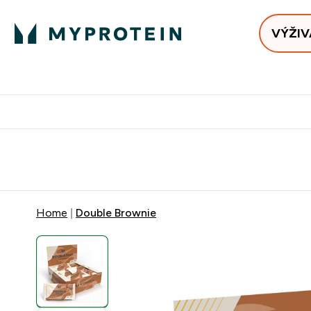
VÝŽIV
Bests
Doručenie Zadarmo Od €65
Najlepšia 
Home
Double Brownie