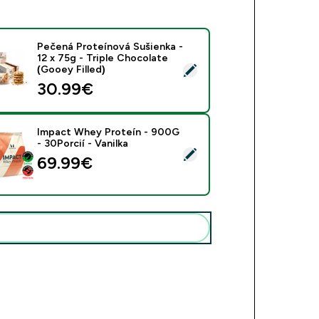
Pečená Proteínová Sušienka -
12 x 75g - Triple Chocolate
rať tento produkt - Pečená Proteínová Sušienka - 12 x 75g - Tr
(Gooey Filled)
30.99€‎
Impact Whey Proteín - 900G
- 30Porcií - Vanilka
rať tento produkt - Impact Whey Proteín - 900G - 30Porcií - V
69.99€‎
Pridať tieto produkty do svojej rutiny