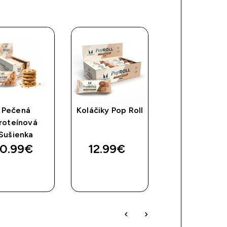
Pečená
Koláčiky Pop Roll
Proteínová
roteínová
Oblátka
Sušienka
0.99€‎
12.99€‎
25.99€‎
RÝCHLY
RÝCHLY
RÝCHLY
NÁKUP
NÁKUP
NÁKUP