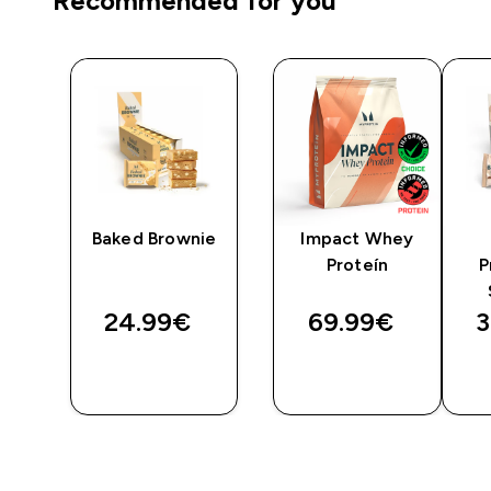
Recommended for you
Baked Brownie
Impact Whey
Proteín
P
24.99€‎
69.99€‎
3
RÝCHLY
RÝCHLY
NÁKUP
NÁKUP