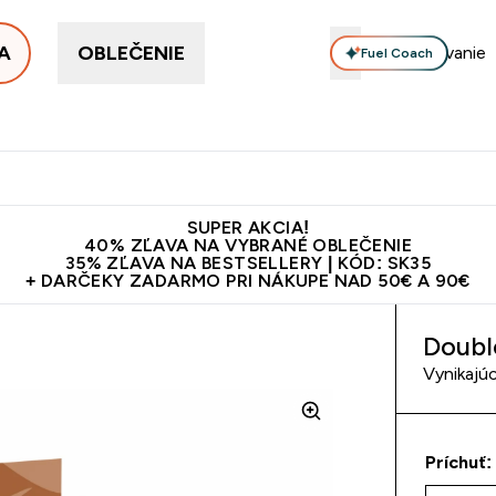
A
OBLEČENIE
Fuel Coach
ellery
Proteín
Vitamíny
Tyčinky a snacky
Vegán
Enter Proteín submenu
Enter Vitamíny submenu
Enter Tyčinky
Ent
⌄
⌄
⌄
⌄
Kvalita
Doprava zadarmo na proteíny nad 45€ v aplikácii
10€ z
SUPER AKCIA!
40% ZĽAVA NA VYBRANÉ OBLEČENIE
35% ZĽAVA NA BESTSELLERY | KÓD: SK35
+ DARČEKY ZADARMO PRI NÁKUPE NAD 50€ A 90€
Doubl
Vynikajúc
Príchuť: