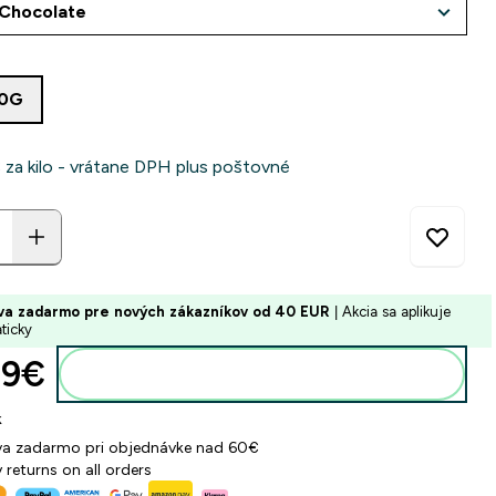
:
60G
 za kilo - vrátane DPH plus poštovné
va zadarmo pre nových zákazníkov od 40 EUR
| Akcia sa aplikuje
ticky
9€‎
Pridať do košíka
k
a zadarmo pri objednávke nad 60€
 returns on all orders