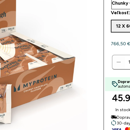
Veľkosť
12 X 
766,50 €‎
Dopra
automa
45.9
In stoc
Doprav
30-day