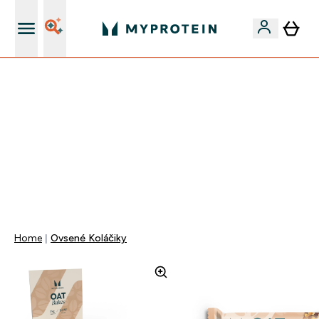
Najlepšia Kvalita
VÍKENDOVÁ AKCIE!
40% ZĽAVA NA VYBRANÉ OBLEČENIE
EXTRA 10% ZĽAVA PRI NÁKUPE 3KS OBLEČENIE
DOPRAVA ZADARMO OD 25€
+ DARČEKY OD 50€ A 90€ ZADARMO
0 0
:
0 6
:
3 3
:
5 6
Days
Hodin
Minut
Sekund
Home
Ovsené Koláčiky