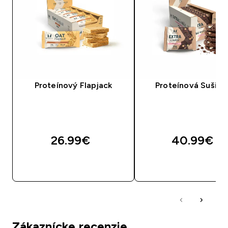
Proteínový Flapjack
Proteínová Sušien
26.99€‎
40.99€‎
RÝCHLY NÁKUP
RÝCHLY NÁKU
Zákaznícke recenzie