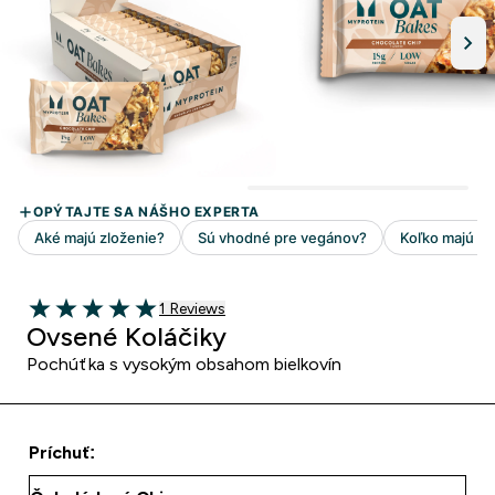
1 customer reviews
1 Reviews
5 out of 5 stars
Ovsené Koláčiky
Pochúťka s vysokým obsahom bielkovín
Príchuť: