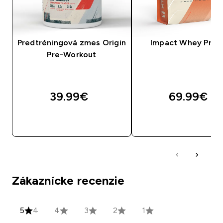
Predtréningová zmes Origin
Impact Whey Prot
Pre-Workout
39.99€‎
69.99€‎
RÝCHLY NÁKUP
RÝCHLY NÁKU
Zákaznícke recenzie
5
4
4
3
2
1