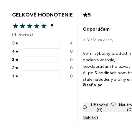
CELKOVÉ HODNOTENIE
5
5
5 out of 5 stars
Odporúčam
(4 reviews)
21/03/21 od Andrej
5
★
4
5 stars rating 4 reviews
4
★
0
Veľmi výborný produkt n
4 stars rating 0 reviews
3
★
0
dodanie energie,
3 stars rating 0 reviews
neodporúčam ho užívať 
2
★
0
2 stars rating 0 reviews
Aj po 5 hodinách som b
1
★
0
1 stars rating 0 reviews
stále nabudený a plný en
čítať viac
Užitočné
Neuži
(0)
(0
Nahlásiť