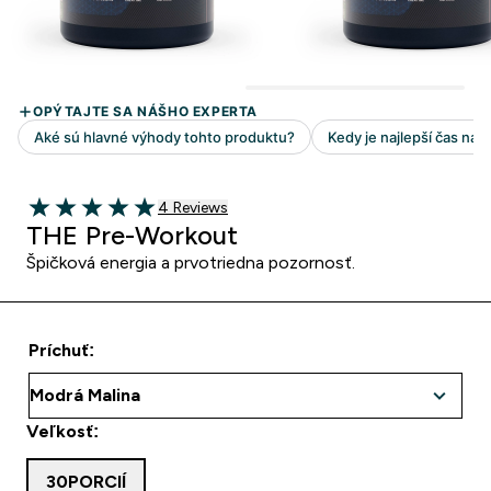
4 customer reviews
4 Reviews
5 out of 5 stars
THE Pre-Workout
Špičková energia a prvotriedna pozornosť.
Príchuť:
Veľkosť:
30PORCIÍ