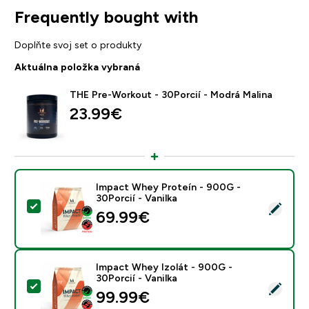
Frequently bought with
Doplňte svoj set o produkty
Aktuálna položka vybraná
THE Pre-Workout - 30Porcií - Modrá Malina
23.99€‎
Impact Whey Proteín - 900G -
30Porcií - Vanilka
Vybrať tento produkt - Impact Whey Proteín - 900G - 
69.99€‎
Impact Whey Izolát - 900G -
30Porcií - Vanilka
Vybrať tento produkt - Impact Whey Izolát - 900G - 30
99.99€‎