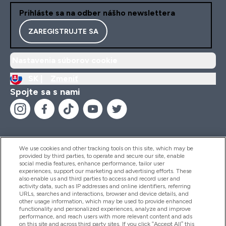
Prihláste sa na odber nášho newslettera
ZAREGISTRUJTE SA
Nastavenia súborov cookie
SK |
Zmeniť
Spojte sa s nami
We use cookies and other tracking tools on this site, which may be
provided by third parties, to operate and secure our site, enable
Pomoc & Informácie
social media features, enhance performance, tailor user
experiences, support our marketing and advertising efforts. These
also enable us and third parties to access and record user and
activity data, such as IP addresses and online identifiers, referring
Produkty
URLs, searches and interactions, browser and device details, and
other usage information, which may be used to provide enhanced
functionality and personalized experiences, analyze and improve
performance, and reach users with more relevant content and ads
on this site and across third party sites. If you click “Accept All” this