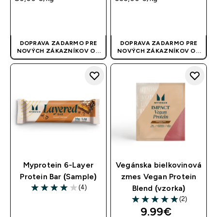
RÝCHLY NÁKUP
RÝCHLY NÁKUP
DOPRAVA ZADARMO PRE
DOPRAVA ZADARMO PRE
NOVÝCH ZÁKAZNÍKOV OD
NOVÝCH ZÁKAZNÍKOV OD
40 EUR
| AKCIA SA APLIKUJE
40 EUR
| AKCIA SA APLIKUJE
AUTOMATICKY
AUTOMATICKY
Myprotein 6-Layer
Vegánska bielkovinová
Protein Bar (Sample)
zmes Vegan Protein
(4)
Blend (vzorka)
4 out of 5 stars
(2)
5 out of 5 stars
9.99€‎