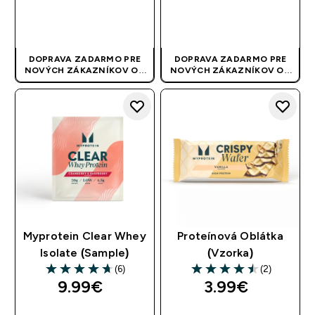
RÝCHLY NÁKUP
RÝCHLY NÁKUP
DOPRAVA ZADARMO PRE
DOPRAVA ZADARMO PRE
NOVÝCH ZÁKAZNÍKOV OD
NOVÝCH ZÁKAZNÍKOV OD
40 EUR
| AKCIA SA APLIKUJE
40 EUR
| AKCIA SA APLIKUJE
AUTOMATICKY
AUTOMATICKY
Myprotein Clear Whey
Proteínová Oblátka
Isolate (Sample)
(Vzorka)
(6)
(2)
4.67 out of 5 stars
4.5 out of 5 stars
9.99€‎
3.99€‎