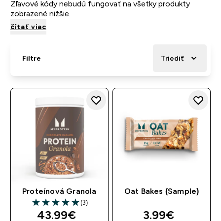
Zľavové kódy nebudú fungovať na všetky produkty
zobrazené nižšie.
čítať viac
Filtre
Triediť
Proteínová Granola
Oat Bakes (Sample)
(3)
5 out of 5 stars
43.99€‎
3.99€‎