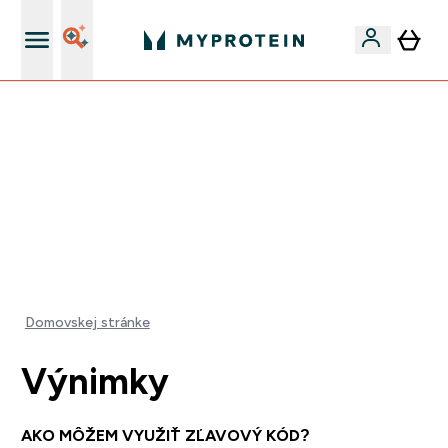
Najlepšia Kvalita
VYUŽI NAŠU AKCIU!
ZĽAVA 40% NA VYBRNANÉ OBLEČENIE
DOPRAVA ZADARMO PRI NÁKUPE NAD 40€
+ ZADARMO ARAŠIDOVÉ MASLO OD 105€
0 0
:
0 5
:
4 6
:
4 0
Days
Hodin
Minut
Sekund
Domovskej stránke
Výnimky
AKO MÔŽEM VYUŽIŤ ZĽAVOVÝ KÓD?