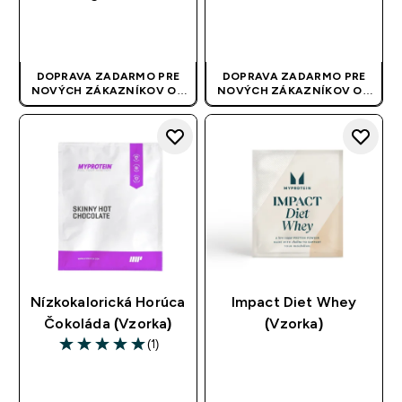
RÝCHLY NÁKUP
RÝCHLY NÁKUP
DOPRAVA ZADARMO PRE
DOPRAVA ZADARMO PRE
NOVÝCH ZÁKAZNÍKOV OD
NOVÝCH ZÁKAZNÍKOV OD
40 EUR
| AKCIA SA APLIKUJE
40 EUR
| AKCIA SA APLIKUJE
AUTOMATICKY
AUTOMATICKY
Nízkokalorická Horúca
Impact Diet Whey
Čokoláda (Vzorka)
(Vzorka)
(1)
5 out of 5 stars
RÝCHLY NÁKUP
RÝCHLY NÁKUP