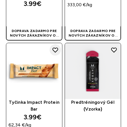
3.99€‎
333,00 €‎/kg
RÝCHLY NÁKUP
RÝCHLY NÁKUP
DOPRAVA ZADARMO PRE
DOPRAVA ZADARMO PRE
NOVÝCH ZÁKAZNÍKOV OD
NOVÝCH ZÁKAZNÍKOV OD
40 EUR
| AKCIA SA APLIKUJE
40 EUR
| AKCIA SA APLIKUJE
AUTOMATICKY
AUTOMATICKY
Tyčinka Impact Protein
Predtréningový Gél
Bar
(Vzorka)
3.99€‎
62,34 €‎/kg