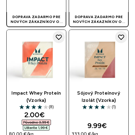
RÝCHLY NÁKUP
RÝCHLY NÁKUP
DOPRAVA ZADARMO PRE
DOPRAVA ZADARMO PRE
NOVÝCH ZÁKAZNÍKOV OD
NOVÝCH ZÁKAZNÍKOV OD
40 EUR
| AKCIA SA APLIKUJE
40 EUR
| AKCIA SA APLIKUJE
AUTOMATICKY
AUTOMATICKY
Impact Whey Proteín
Sójový Proteínový
(Vzorka)
Izolát (Vzorka)
(8)
(1)
4 out of 5 stars
4 out of 5 stars
discounted price
2.00€‎
Původne 3,99 €‎
9.99€‎
Ušteríte 1,99 €‎
80,00 €‎/kg
333,00 €‎/kg