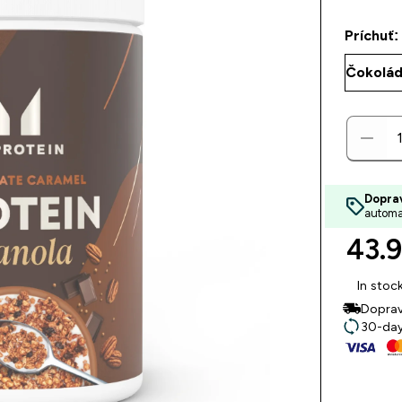
Príchuť:
Dopra
automa
43.9
In stoc
Doprav
30-day