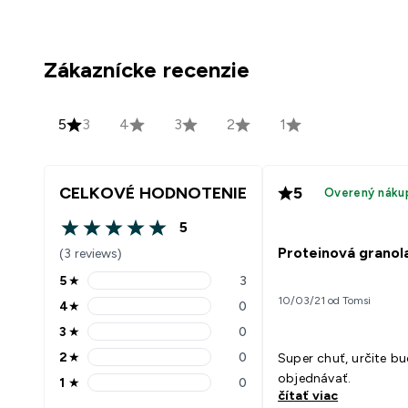
Zákaznícke recenzie
5
3
4
3
2
1
CELKOVÉ HODNOTENIE
5
Overený náku
5
5 out of 5 stars
Proteinová granol
(3 reviews)
5
★
3
5 stars rating 3 reviews
10/03/21 od Tomsi
4
★
0
4 stars rating 0 reviews
3
★
0
3 stars rating 0 reviews
2
★
0
Super chuť, určite b
2 stars rating 0 reviews
objednávať.
1
★
0
1 stars rating 0 reviews
čítať viac