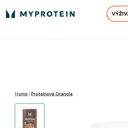
VÝŽIV
Bests
Doručenie Zadarmo Od €65
Najlepšia 
ZĽAVA 4
DOPRAVA Z
+ ZADARM
Home
Proteínová Granola