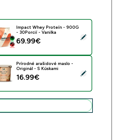
Impact Whey Proteín - 900G
- 30Porcií - Vanilka
rať tento produkt - Impact Whey Proteín - 900G - 30Porcií - V
69.99€‎
Prírodné arašidové maslo -
Originál - S Kúskami
ať tento produkt - Prírodné arašidové maslo - Originál - S Kús
16.99€‎
Pridať tieto produkty do svojej rutiny