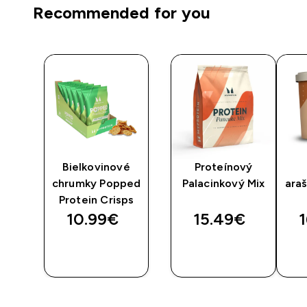
Recommended for you
kru
Bielkovinové
Proteínový
chrumky Popped
Palacinkový Mix
ara
Protein Crisps
10.99€‎
15.49€‎
1
RÝCHLY
RÝCHLY
NÁKUP
NÁKUP