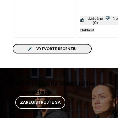
Užitočné
Ne
(0)
Nahlásiť
VYTVORTE RECENZIU
Prihláste sa na odber nášho
newslettera
ZAREGISTRUJTE SA