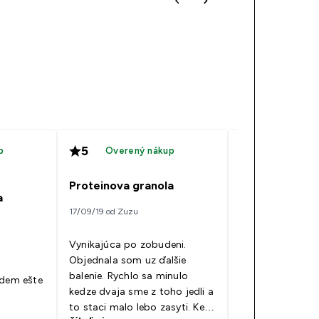
5
5
p
Overený nákup
Overený 
Proteinova granola
Proteinova m
a
17/09/19 od Zuzu
04/09/19 od Zuzu
Vynikajúca po zobudeni.
Mna zasyti uz p
Objednala som uz ďalšie
lyžičkách. Zača
balenie. Rychlo sa minulo
jedávat lebo ke
udem ešte
kedze dvaja sme z toho jedli a
dlho mi nechuti j
to staci malo lebo zasyti. Ked
je zdravé raňajk