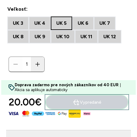
Veľkosť:
UK 3
UK 4
UK 5
UK 6
UK 7
UK 8
UK 9
UK 10
UK 11
UK 12
Doprava zadarmo pre nových zákazníkov od 40 EUR
|
Akcia sa aplikuje automaticky
20.00€‎
Vypredané