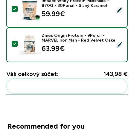
Impact Whey Protein Milkshake -
870G - 30Porcií - Slaný Karamel
Vybrať tento produkt - Impact Whey Protein Milkshake
59.99€‎
Zmes Origin Protein - 9Porcií -
MARVEL Iron Man - Red Velvet Cake
Vybrať tento produkt - Zmes Origin Protein - 9Porcií
63.99€‎
Váš celkový súčet:
143,98 €‎
Pridať tieto produkty do svojej rutiny
Recommended for you