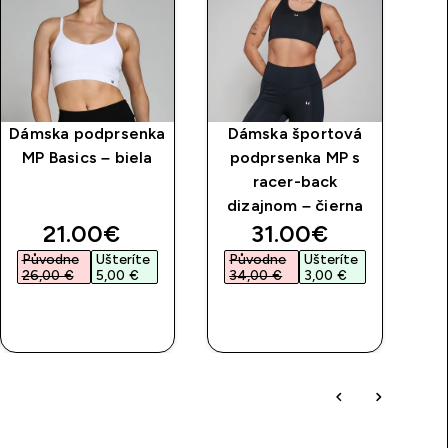
Dámska podprsenka
Dámska športová
Dá
MP Basics – biela
podprsenka MP s
MP
racer-back
p
dizajnom – čierna
discounted price
discounted price
21.00€‎
31.00€‎
Původne
Ušteríte
Původne
Ušteríte
P
26,00 €‎
5,00 €‎
34,00 €‎
3,00 €‎
4
RÝCHLY
RÝCHLY
NÁKUP
NÁKUP