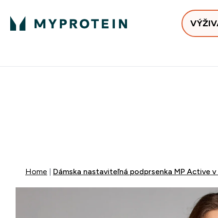
VÝŽIV
Bests
Doručenie Zadarmo Od €65
Najlepšia 
40% ZĽA
EXTRA 10% Z
EXTRA 5%
+ DARČE
Home
Dámska nastaviteľná podprsenka MP Active v 