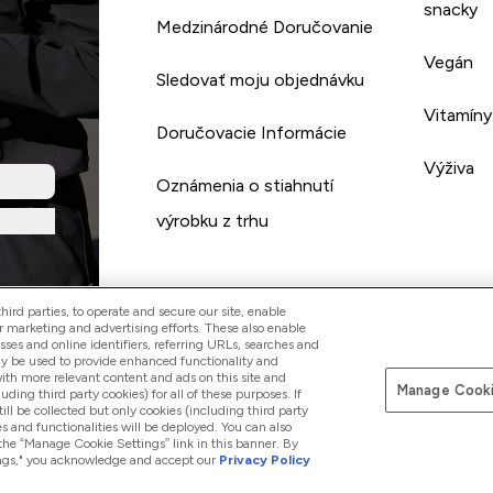
snacky
Medzinárodné Doručovanie
Vegán
Sledovať moju objednávku
Vitamíny
Doručovacie Informácie
Výživa
Oznámenia o stiahnutí
výrobku z trhu
ird parties, to operate and secure our site, enable
r marketing and advertising efforts. These also enable
esses and online identifiers, referring URLs, searches and
ay be used to provide enhanced functionality and
th more relevant content and ads on this site and
Manage Cooki
Pay with
luding third party cookies) for all of these purposes. If
ll be collected but only cookies (including third party
s and functionalities will be deployed. You can also
 the “Manage Cookie Settings” link in this banner. By
ttings," you acknowledge and accept our
Privacy Policy