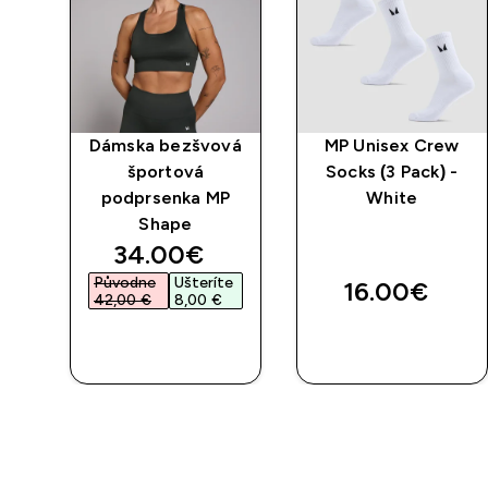
vá
Dámska bezšvová
MP Unisex Crew
rk
športová
Socks (3 Pack) -
rna
podprsenka MP
White
Shape
ed price
discounted price
34.00€‎
e
Původne
Ušteríte
16.00€‎
42,00 €‎
8,00 €‎
RÝCHLY
RÝCHLY
NÁKUP
NÁKUP