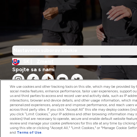
Nastavenia súborov cookie
SK |
Zmeniť
Spojte sa s nami
We use cookies and other tracking tools on this site, which may be provided by th
social media features, enhance performance, tailor user experiences, support ou
us and third parties to access and record user and activity data, such as IP addr
interactions, browser and device details, and other usage information, which m
personalized experiences, analyze and improve performance, and reach users wi
2026 The Hut.com Ltd
across third party sites. If you click “Accept All” this site may deploy cookies (inc
you click “Limit Cookies,” your IP address and other browsing information may sti
cookies) that are necessary to operate, secure and enable default website feature
review and manage your cookie preferences for this site at any time by clicking
using this site or clicking "Accept All," "Limit Cookies," or "Manage Cookie Se
and
Terms of Use
.