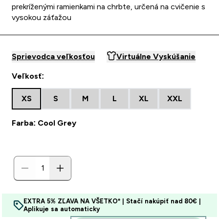
prekríženými ramienkami na chrbte, určená na cvičenie s
vysokou záťažou
Sprievodca veľkosťou
Virtuálne Vyskúšanie
Veľkosť:
XS
S
M
L
XL
XXL
Farba: Cool Grey
EXTRA 5% ZĽAVA NA VŠETKO* | Stačí nakúpiť nad 80€ |
Aplikuje sa automaticky