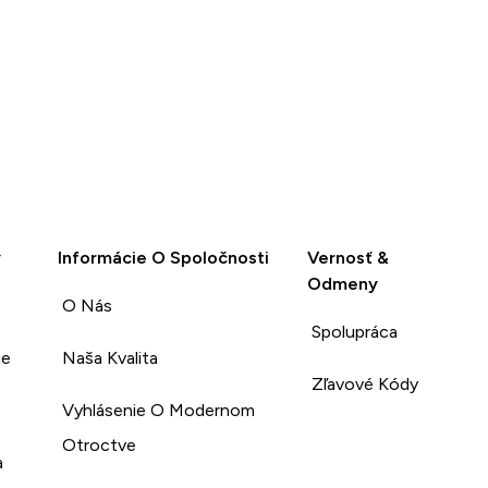
y
Informácie O Spoločnosti
Vernosť &
Odmeny
O Nás
Spolupráca
ie
Naša Kvalita
Zľavové Kódy
Vyhlásenie O Modernom
Otroctve
a