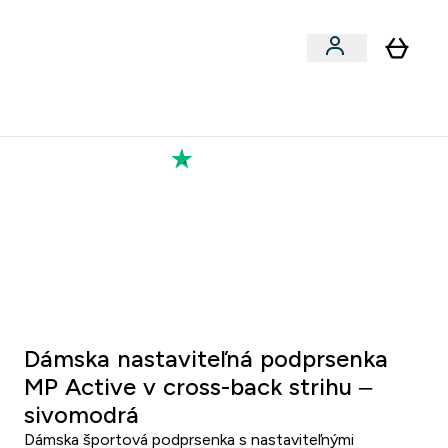
Výkon
 a snacky submenu
er Vegán submenu
Enter Výkon submenu
⌄
a každého nového priateľa
Kolekcia Tatiany
5 8
:
1 3
inut
Sekund
Dámska nastaviteľná podprsenka
MP Active v cross-back strihu –
sivomodrá
Dámska športová podprsenka s nastaviteľnými