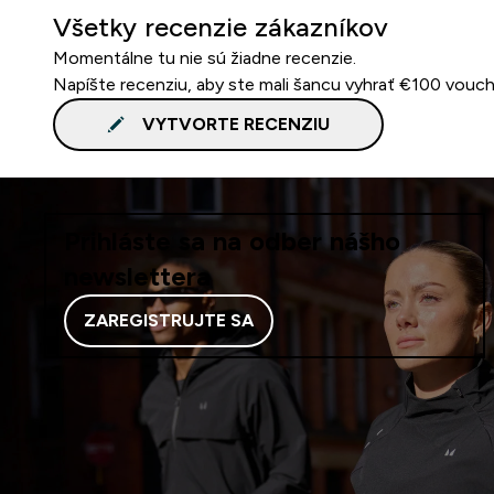
Všetky recenzie zákazníkov
Momentálne tu nie sú žiadne recenzie.
Napíšte recenziu, aby ste mali šancu vyhrať €100 vouch
VYTVORTE RECENZIU
Prihláste sa na odber nášho
newslettera
ZAREGISTRUJTE SA