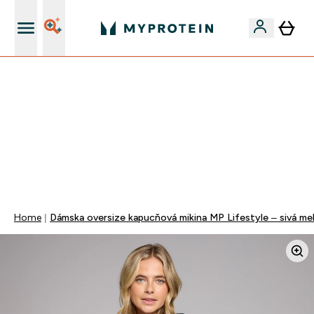
Najlepšia Kvalita
VYUŽI NAŠU AKCIU!
ZĽAVA 40% NA VYBRNANÉ OBLEČENIE
DOPRAVA ZADARMO PRI NÁKUPE NAD 40€
+ ZADARMO ARAŠIDOVÉ MASLO OD 105€
0 0
:
0 4
:
1 4
:
2 6
Days
Hodin
Minut
Sekund
Home
Dámska oversize kapucňová mikina MP Lifestyle – sivá mel