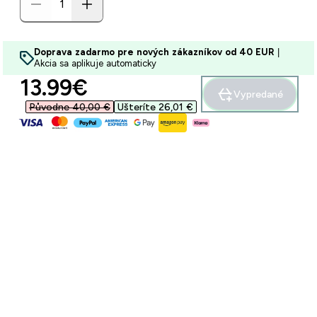
Doprava zadarmo pre nových zákazníkov od 40 EUR
|
Akcia sa aplikuje automaticky
discounted price
13.99€‎
Vypredané
Původne 40,00 €‎
Ušteríte 26,01 €‎