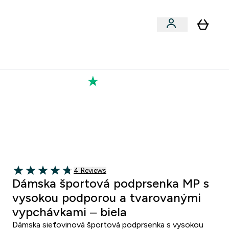
Výkon
 a snacky submenu
er Vegán submenu
Enter Výkon submenu
⌄
a každého nového priateľa
Kolekcia Tatiany
5
:
0 6
ut
Sekund
4 customer reviews
4 Reviews
4.75 out of 5 stars
Dámska športová podprsenka MP s
vysokou podporou a tvarovanými
vypchávkami – biela
Dámska sieťovinová športová podprsenka s vysokou