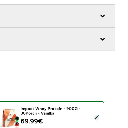
Impact Whey Proteín - 900G -
30Porcií - Vanilka
ybrať tento produkt - Impact Whey Proteín - 900G - 30Porcií 
69.99€‎