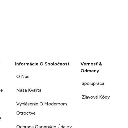
y
Informácie O Spoločnosti
Vernosť &
Odmeny
O Nás
Spolupráca
ie
Naša Kvalita
Zľavové Kódy
Vyhlásenie O Modernom
Otroctve
a
Ochrana Osobných Údajov