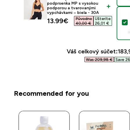
podprsenka MP s vysokou
podporou a tvarovanými
vypchávkami – biela - 30A
Původne
Ušteríte
discounted price
13.99€‎
V
40,00 €‎
26,01 €‎
Váš celkový súčet:
183,
Was 209,98 €‎
Save 26
Recommended for you