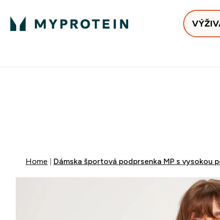
VÝŽIV
Bests
Doručenie Zadarmo Od €65
Najlepšia 
ZĽAVA 4
DOPRAVA Z
+ ZADARM
Home
Dámska športová podprsenka MP s vysokou p