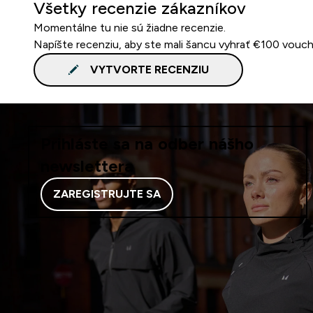
Všetky recenzie zákazníkov
Momentálne tu nie sú žiadne recenzie.
Napíšte recenziu, aby ste mali šancu vyhrať €100 vouch
VYTVORTE RECENZIU
Prihláste sa na odber nášho
newslettera
ZAREGISTRUJTE SA