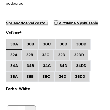
podporou
Sprievodca veľkosťou
Virtuálne Vyskúšanie
Veľkosť:
30A
30B
30C
30D
30DD
32A
32B
32C
32D
32DD
34A
34B
34C
34D
34DD
36A
36B
36C
36D
36DD
Farba: White