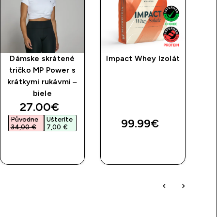
Dámske skrátené
Impact Whey Izolát
tričko MP Power s
P
krátkymi rukávmi –
biele
discounted price
27.00€‎
Původne
Ušteríte
99.99€‎
34,00 €‎
7,00 €‎
RÝCHLY
RÝCHLY
NÁKUP
NÁKUP