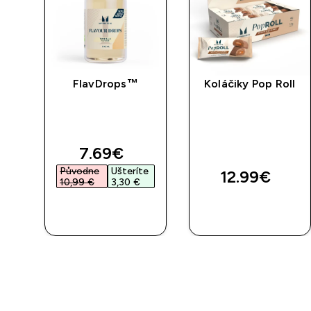
eín
FlavDrops™
Koláčiky Pop Roll
discounted price
7.69€‎
Původne
Ušteríte
12.99€‎
10,99 €‎
3,30 €‎
RÝCHLY
RÝCHLY
NÁKUP
NÁKUP