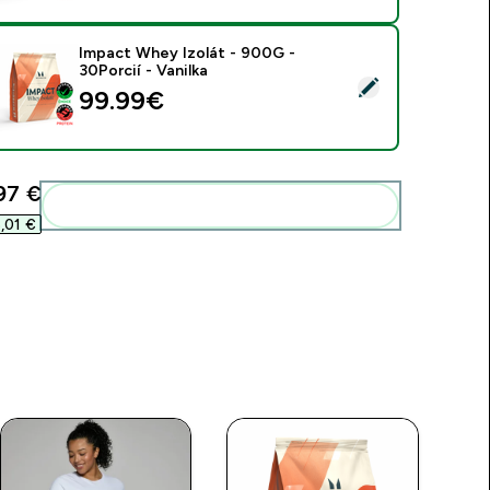
Impact Whey Izolát - 900G -
30Porcií - Vanilka
ybrať tento produkt - Impact Whey Izolát - 900G - 30Porcií - 
99.99€‎
97 €‎
Pridať tieto produkty do svojej rutiny
,01 €‎