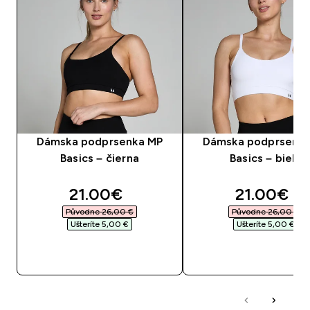
Dámska podprsenka MP
Dámska podprsenk
Basics – čierna
Basics – biela
discounted price
discounte
21.00€‎
21.00€‎
Původne 26,00 €‎
Původne 26,00 €‎
Ušteríte 5,00 €‎
Ušteríte 5,00 €‎
RÝCHLY NÁKUP
RÝCHLY NÁKU