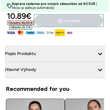
Doprava zadarmo pre nových zákazníkov od 40 EUR
|
Akcia sa aplikuje automaticky
discounted price
10.89€‎
Vypredané
Původne 36,00 €‎
Ušteríte 25,11 €‎
Popis Produktu
Hlavné Výhody
Recommended for you