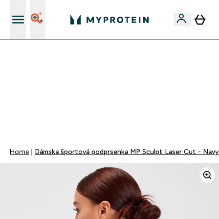
Najlepšia Kvalita
VYUŽI NAŠU AKCIU!
ZĽAVA 40% NA VYBRNANÉ OBLEČENIE
DOPRAVA ZADARMO PRI NÁKUPE NAD 40€
+ ZADARMO ARAŠIDOVÉ MASLO OD 105€
0 0
:
0 3
:
3 7
:
2 0
Days
Hodin
Minut
Sekund
Home
Dámska športová podprsenka MP Sculpt Laser Cut - Navy