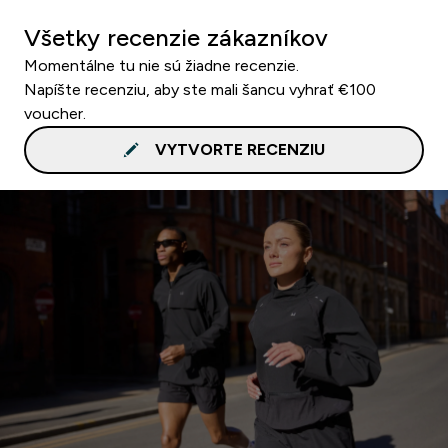
Všetky recenzie zákazníkov
Momentálne tu nie sú žiadne recenzie.
Napíšte recenziu, aby ste mali šancu vyhrať €100
voucher.
VYTVORTE RECENZIU