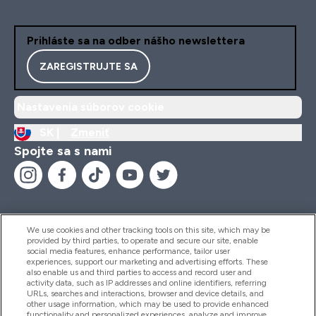
Prihláste sa na odber nášho newslettera
ZAREGISTRUJTE SA
Nastavenia súborov cookie
SK |
Zmeniť
Spojte sa s nami
We use cookies and other tracking tools on this site, which may be
provided by third parties, to operate and secure our site, enable
Pomoc & Informácie
social media features, enhance performance, tailor user
experiences, support our marketing and advertising efforts. These
also enable us and third parties to access and record user and
activity data, such as IP addresses and online identifiers, referring
Produkty
URLs, searches and interactions, browser and device details, and
other usage information, which may be used to provide enhanced
functionality and personalized experiences, analyze and improve