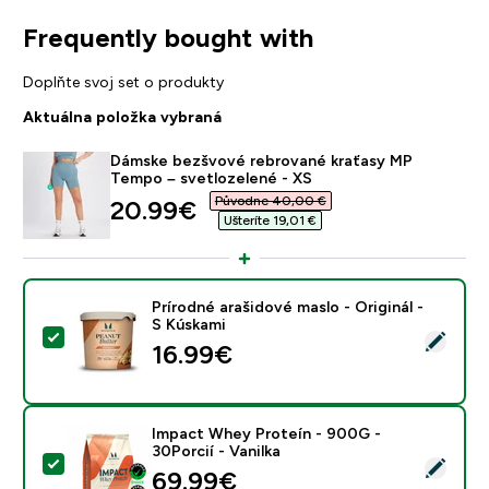
Frequently bought with
Doplňte svoj set o produkty
Aktuálna položka vybraná
Dámske bezšvové rebrované kraťasy MP
Tempo – svetlozelené - XS
Původne 40,00 €‎
discounted price
20.99€‎
Ušteríte 19,01 €‎
Prírodné arašidové maslo - Originál -
S Kúskami
Vybrať tento produkt - Prírodné arašidové maslo - Orig
16.99€‎
Impact Whey Proteín - 900G -
30Porcií - Vanilka
Vybrať tento produkt - Impact Whey Proteín - 900G - 
69.99€‎