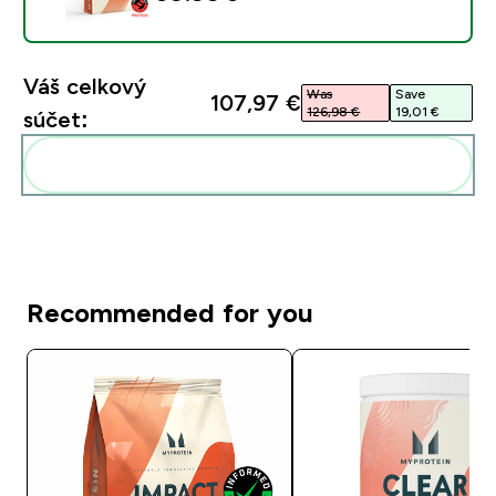
Váš celkový
Was
Save
107,97 €‎
126,98 €‎
19,01 €‎
súčet:
Pridať tieto produkty do svojej rutiny
Recommended for you