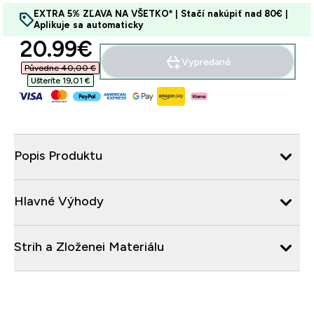
EXTRA 5% ZĽAVA NA VŠETKO* | Stačí nakúpiť nad 80€ |
Aplikuje sa automaticky
discounted price
20.99€‎
Vypredané
Původne 40,00 €‎
Ušteríte 19,01 €‎
Popis Produktu
Hlavné Výhody
Strih a Zloženei Materiálu