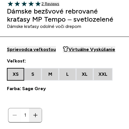
2 customer reviews
2 Reviews
5 out of 5 stars
Dámske bezšvové rebrované
kraťasy MP Tempo – svetlozelené
Dámske kraťasy odolné voči drepom
Sprievodca veľkosťou
Virtuálne Vyskúšanie
Veľkosť:
XS
S
M
L
XL
XXL
Farba: Sage Grey