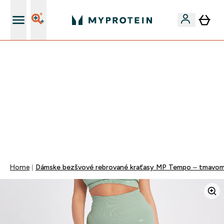
Doprava zadarmo na proteíny nad 45€ v aplikácii
VÍKENDOVÁ AKCIE!
40% ZĽAVA NA VYBRANÉ OBLEČENIE
EXTRA 10% ZĽAVA PRI NÁKUPE 3KS OBLEČENIE
EXTRA 5% ZĽAVA PRI NÁKUPE NAD 80€
+ DARČEKY OD 50€ A 90€ ZADARMO
0 0
:
0 1
:
5 2
:
5 0
Days
Hodin
Minut
Sekund
Home
Dámske bezšvové rebrované kraťasy MP Tempo – tmavo