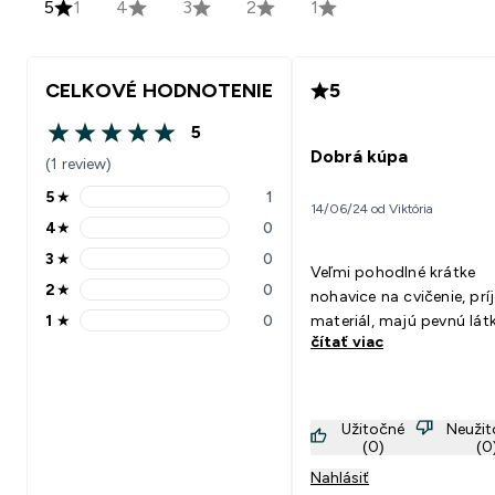
5
1
4
3
2
1
CELKOVÉ HODNOTENIE
5
5
5 out of 5 stars
Dobrá kúpa
(1 review)
5
★
1
5 stars rating 1 reviews
14/06/24 od Viktória
4
★
0
4 stars rating 0 reviews
3
★
0
3 stars rating 0 reviews
Veľmi pohodlné krátke
2
★
0
nohavice na cvičenie, pr
2 stars rating 0 reviews
1
★
0
materiál, majú pevnú lát
1 stars rating 0 reviews
čítať viac
Užitočné
Neuži
(0)
(0
Nahlásiť