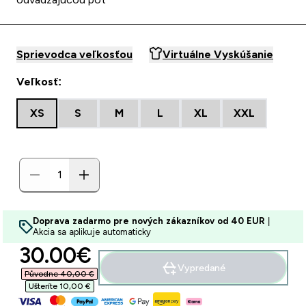
Sprievodca veľkosťou
Virtuálne Vyskúšanie
Veľkosť:
XS
S
M
L
XL
XXL
Doprava zadarmo pre nových zákazníkov od 40 EUR
|
Akcia sa aplikuje automaticky
discounted price
30.00€‎
Vypredané
Původne 40,00 €‎
Ušteríte 10,00 €‎