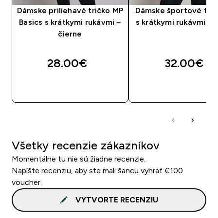
Dámske priliehavé tričko MP
Dámske športové trič
Basics s krátkymi rukávmi –
s krátkymi rukávmi – 
čierne
28.00€‎
32.00€‎
RÝCHLY NÁKUP
RÝCHLY NÁKU
Všetky recenzie zákazníkov
Momentálne tu nie sú žiadne recenzie.
Napíšte recenziu, aby ste mali šancu vyhrať €100
voucher.
VYTVORTE RECENZIU