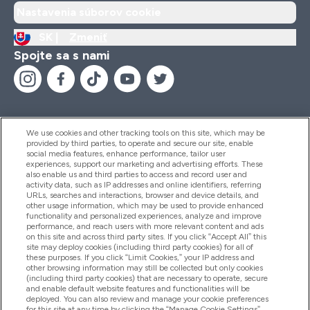
Nastavenia súborov cookie
SK |
Zmeniť
Spojte sa s nami
We use cookies and other tracking tools on this site, which may be
provided by third parties, to operate and secure our site, enable
Pomoc & Informácie
social media features, enhance performance, tailor user
experiences, support our marketing and advertising efforts. These
also enable us and third parties to access and record user and
activity data, such as IP addresses and online identifiers, referring
Produkty
URLs, searches and interactions, browser and device details, and
other usage information, which may be used to provide enhanced
functionality and personalized experiences, analyze and improve
performance, and reach users with more relevant content and ads
on this site and across third party sites. If you click “Accept All” this
Informácie O Spoločnosti
site may deploy cookies (including third party cookies) for all of
these purposes. If you click “Limit Cookies,” your IP address and
other browsing information may still be collected but only cookies
(including third party cookies) that are necessary to operate, secure
Vernosť & Odmeny
and enable default website features and functionalities will be
deployed. You can also review and manage your cookie preferences
for this site at any time by clicking the “Manage Cookie Settings”