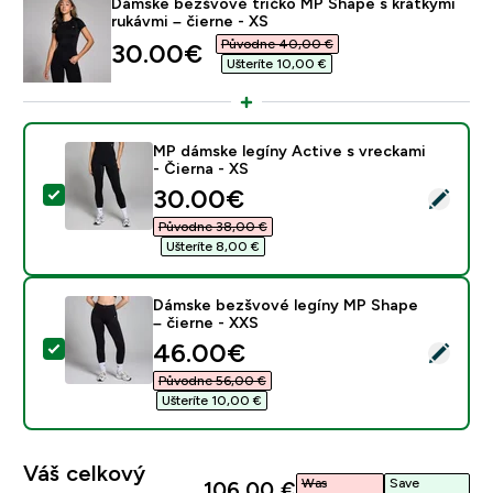
Dámske bezšvové tričko MP Shape s krátkymi
rukávmi – čierne - XS
Původne 40,00 €‎
discounted price
30.00€‎
Ušteríte 10,00 €‎
MP dámske legíny Active s vreckami
- Čierna - XS
discounted price
30.00€‎
Vybrať tento produkt - MP dámske legíny Active s vrec
Původne 38,00 €‎
Ušteríte 8,00 €‎
Dámske bezšvové legíny MP Shape
– čierne - XXS
discounted price
46.00€‎
Vybrať tento produkt - Dámske bezšvové legíny MP Sh
Původne 56,00 €‎
Ušteríte 10,00 €‎
Váš celkový
Was
Save
106,00 €‎