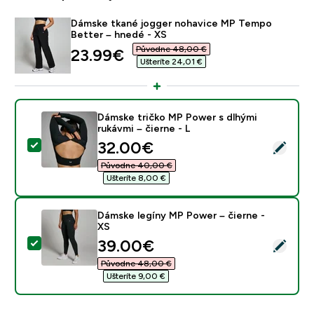
Dámske tkané jogger nohavice MP Tempo
Better – hnedé - XS
Původne 48,00 €‎
discounted price
23.99€‎
Ušteríte 24,01 €‎
Dámske tričko MP Power s dlhými
rukávmi – čierne - L
discounted price
32.00€‎
Vybrať tento produkt - Dámske tričko MP Power s dlhým
Původne 40,00 €‎
Ušteríte 8,00 €‎
Dámske legíny MP Power – čierne -
XS
discounted price
39.00€‎
Vybrať tento produkt - Dámske legíny MP Power – čie
Původne 48,00 €‎
Ušteríte 9,00 €‎