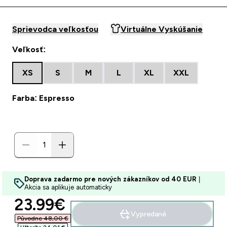
Sprievodca veľkosťou
Virtuálne Vyskúšanie
Veľkosť:
XS
S
M
L
XL
XXL
Farba: Espresso
Doprava zadarmo pre nových zákazníkov od 40 EUR
|
Akcia sa aplikuje automaticky
discounted price
23.99€‎
Vypredané
Původne 48,00 €‎