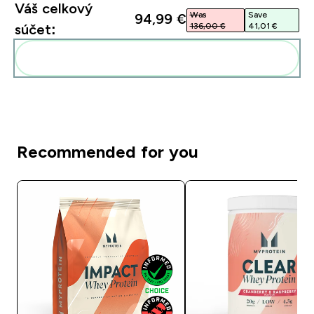
Váš celkový
Was
Save
94,99 €‎
136,00 €‎
41,01 €‎
súčet:
Pridať tieto produkty do svojej rutiny
Recommended for you