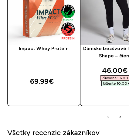
Impact Whey Proteín
Dámske bezšvové leg
Shape – čierne
discounte
46.00€‎
Původne 56,00 €‎
69.99€‎
Ušteríte 10,00 €‎
RÝCHLY NÁKUP
RÝCHLY NÁKU
Všetky recenzie zákazníkov