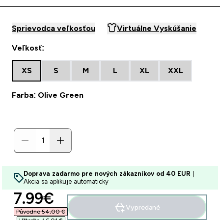
Sprievodca veľkosťou
Virtuálne Vyskúšanie
Veľkosť:
XS
S
M
L
XL
XXL
Farba: Olive Green
Doprava zadarmo pre nových zákazníkov od 40 EUR
|
Akcia sa aplikuje automaticky
discounted price
7.99€‎
Vypredané
Původne 54,00 €‎