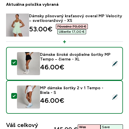
Aktuálna položka vybraná
Dámsky plisovaný kraťasový overal MP Velocity
– svetlooranžový - XS
Původne 70,00 €‎
discounted price
53.00€‎
Ušteríte 17,00 €‎
Dámske široké dvojdielne šortky MP
Tempo – čierne - XL
Vybrať tento produkt - Dámske široké dvojdielne šort
46.00€‎
MP dámske šortky 2 v 1 Tempo -
Biela - S
Vybrať tento produkt - MP dámske šortky 2 v 1 Tempo -
46.00€‎
Váš celkový
Was
Save