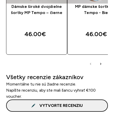
Dámske široké dvojdielne
MP dámske šortky 2
šortky MP Tempo – čierne
Tempo - Biela
46.00€‎
46.00€‎
RÝCHLY NÁKUP
RÝCHLY NÁKU
Všetky recenzie zákazníkov
Momentálne tu nie sú žiadne recenzie.
Napíšte recenziu, aby ste mali šancu vyhrať €100
voucher.
VYTVORTE RECENZIU