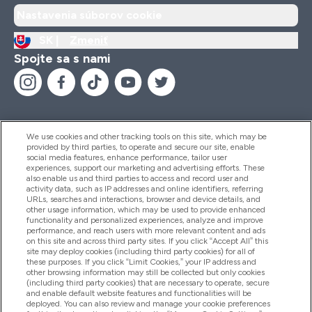
Nastavenia súborov cookie
SK |
Zmeniť
Spojte sa s nami
We use cookies and other tracking tools on this site, which may be
provided by third parties, to operate and secure our site, enable
Pomoc & Informácie
social media features, enhance performance, tailor user
experiences, support our marketing and advertising efforts. These
also enable us and third parties to access and record user and
activity data, such as IP addresses and online identifiers, referring
Produkty
URLs, searches and interactions, browser and device details, and
other usage information, which may be used to provide enhanced
functionality and personalized experiences, analyze and improve
performance, and reach users with more relevant content and ads
on this site and across third party sites. If you click “Accept All” this
Informácie O Spoločnosti
site may deploy cookies (including third party cookies) for all of
these purposes. If you click “Limit Cookies,” your IP address and
other browsing information may still be collected but only cookies
(including third party cookies) that are necessary to operate, secure
Vernosť & Odmeny
and enable default website features and functionalities will be
deployed. You can also review and manage your cookie preferences