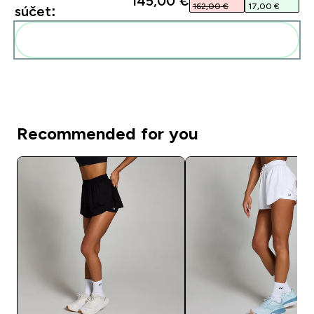
145,00 €‎
162,00 €‎
17,00 €‎
súčet:
Pridať tieto produkty do svojej rutiny
Recommended for you