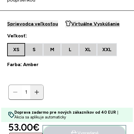
Sprievodca veľkosťou
Virtuálne Vyskúšanie
Veľkosť:
XS
S
M
L
XL
XXL
Farba: Amber
Doprava zadarmo pre nových zákazníkov od 40 EUR
|
Akcia sa aplikuje automaticky
discounted price
53.00€‎
Vypredané