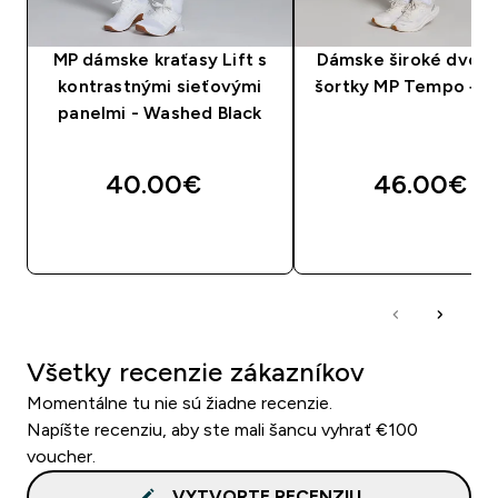
MP dámske kraťasy Lift s
Dámske široké dvojd
kontrastnými sieťovými
šortky MP Tempo – č
panelmi - Washed Black
40.00€‎
46.00€‎
RÝCHLY NÁKUP
RÝCHLY NÁKU
Všetky recenzie zákazníkov
Momentálne tu nie sú žiadne recenzie.
Napíšte recenziu, aby ste mali šancu vyhrať €100
voucher.
VYTVORTE RECENZIU