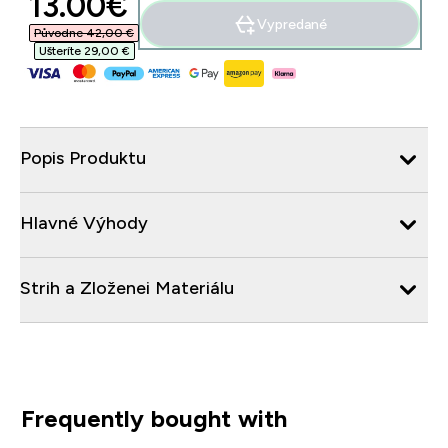
discounted price
13.00€‎
Vypredané
Původne 42,00 €‎
Ušteríte 29,00 €‎
Popis Produktu
Hlavné Výhody
Strih a Zloženei Materiálu
Frequently bought with