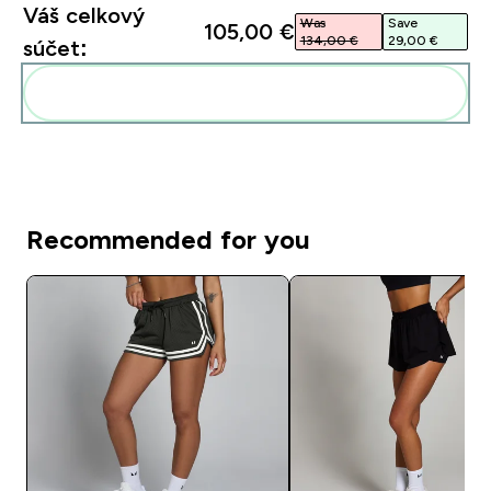
Váš celkový
Was
Save
105,00 €‎
134,00 €‎
29,00 €‎
súčet:
Pridať tieto produkty do svojej rutiny
Recommended for you