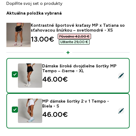
Doplňte svoj set o produkty
Aktuálna položka vybraná
Kontrastné športové kraťasy MP x Tatiana so
sťahovacou šnúrkou – svetlomodré - XS
Původne 42,00 €‎
discounted price
13.00€‎
Ušteríte 29,00 €‎
Dámske široké dvojdielne šortky MP
Tempo – čierne - XL
Vybrať tento produkt - Dámske široké dvojdielne šort
46.00€‎
MP dámske šortky 2 v 1 Tempo -
Biela - S
Vybrať tento produkt - MP dámske šortky 2 v 1 Tempo -
46.00€‎