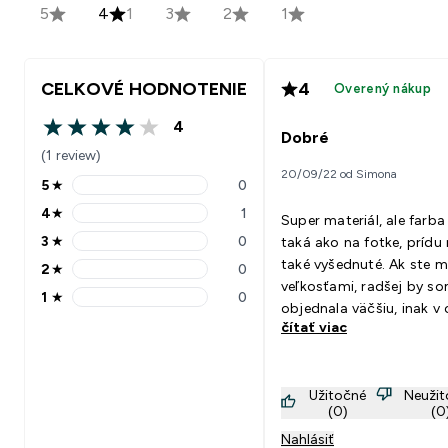
5
4
1
3
2
1
CELKOVÉ HODNOTENIE
4
Overený nákup
4
4 out of 5 stars
Dobré
(1 review)
20/09/22 od Simona
5
★
0
5 stars rating 0 reviews
4
★
1
Super materiál, ale farba 
4 stars rating 1 reviews
3
★
0
taká ako na fotke, prídu
3 stars rating 0 reviews
také vyšednuté. Ak ste m
2
★
0
2 stars rating 0 reviews
veľkosťami, radšej by s
1
★
0
1 stars rating 0 reviews
objednala väčšiu, inak v 
čítať viac
veľkosť sedí na bežnú.
Užitočné
Neuži
(0)
(0
Nahlásiť