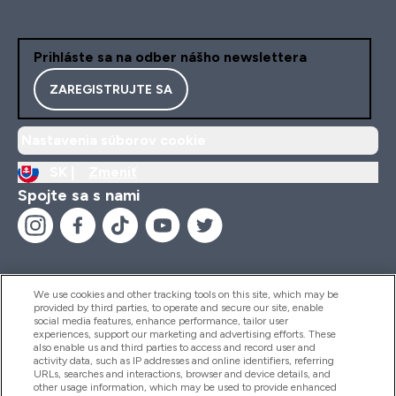
Prihláste sa na odber nášho newslettera
ZAREGISTRUJTE SA
Nastavenia súborov cookie
SK |
Zmeniť
Spojte sa s nami
We use cookies and other tracking tools on this site, which may be
provided by third parties, to operate and secure our site, enable
Pomoc & Informácie
social media features, enhance performance, tailor user
experiences, support our marketing and advertising efforts. These
also enable us and third parties to access and record user and
activity data, such as IP addresses and online identifiers, referring
Produkty
URLs, searches and interactions, browser and device details, and
other usage information, which may be used to provide enhanced