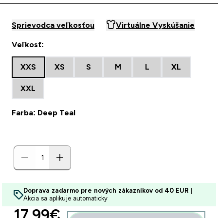
Sprievodca veľkosťou
Virtuálne Vyskúšanie
Veľkosť:
XXS
XS
S
M
L
XL
XXL
Farba: Deep Teal
Doprava zadarmo pre nových zákazníkov od 40 EUR
|
Akcia sa aplikuje automaticky
discounted price
17.99€‎