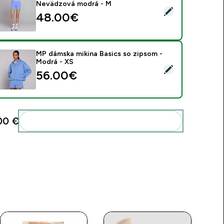
Nevädzová modrá - M
ybrať tento produkt - MP dámske Tempo contrast šortky - N
48.00€‎
MP dámska mikina Basics so zipsom -
Modrá - XS
ybrať tento produkt - MP dámska mikina Basics so zipsom - M
56.00€‎
00 €‎
Pridať tieto produkty do svojej rutiny