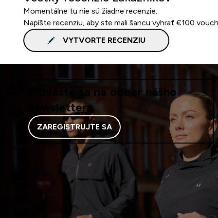
Momentálne tu nie sú žiadne recenzie.
Napíšte recenziu, aby ste mali šancu vyhrať €100 vouch
VYTVORTE RECENZIU
Prihláste sa na odber nášho
newslettera
ZAREGISTRUJTE SA