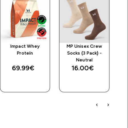
Impact Whey
MP Unisex Crew
U
Proteín
Socks (3 Pack) -
Neutral
69.99€‎
16.00€‎
RÝCHLY
RÝCHLY
NÁKUP
NÁKUP