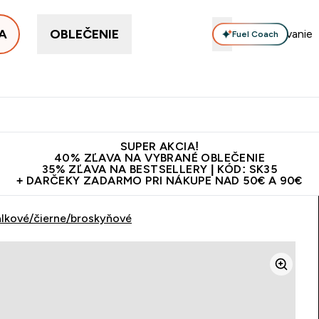
A
OBLEČENIE
Fuel Coach
ellery
Proteín
Vitamíny
Tyčinky a snacky
Vegán
Enter Proteín submenu
Enter Vitamíny submenu
Enter Tyčinky
Ent
⌄
⌄
⌄
⌄
Kvalita
Doprava zadarmo na proteíny nad 45€ v aplikácii
10€ z
SUPER AKCIA!
40% ZĽAVA NA VYBRANÉ OBLEČENIE
35% ZĽAVA NA BESTSELLERY | KÓD: SK35
+ DARČEKY ZADARMO PRI NÁKUPE NAD 50€ A 90€
ialkové/čierne/broskyňové