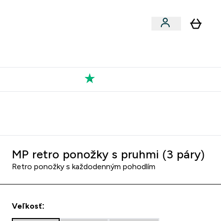
Výkon
 a snacky submenu
er Vegán submenu
Enter Výkon submenu
⌄
a každého nového priateľa
Kolekcia Tatiany
MP retro ponožky s pruhmi (3 páry)
Retro ponožky s každodenným pohodlím
Veľkosť: