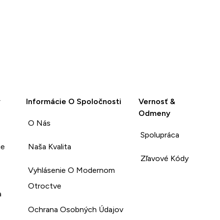
y
Informácie O Spoločnosti
Vernosť &
Odmeny
O Nás
Spolupráca
ie
Naša Kvalita
Zľavové Kódy
Vyhlásenie O Modernom
Otroctve
a
Ochrana Osobných Údajov