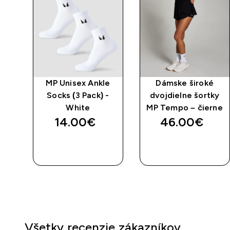
w
MP Unisex Ankle
Dámske široké
-
Socks (3 Pack) -
dvojdielne šortky
White
MP Tempo – čierne
14.00€‎
46.00€‎
RÝCHLY
RÝCHLY
NÁKUP
NÁKUP
Všetky recenzie zákazníkov