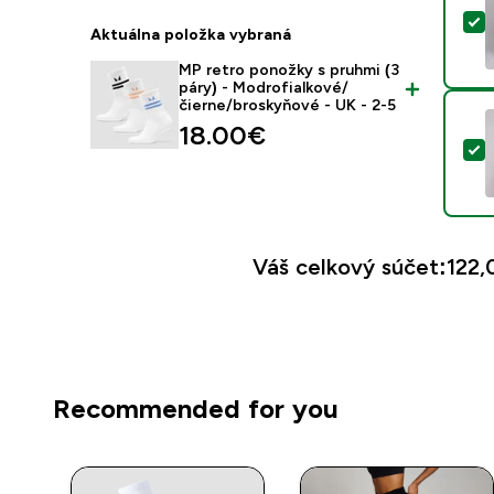
V
Aktuálna položka vybraná
MP retro ponožky s pruhmi (3
páry) - Modrofialkové/
čierne/broskyňové - UK - 2-5
18.00€‎
V
Váš celkový súčet:
122,
Recommended for you