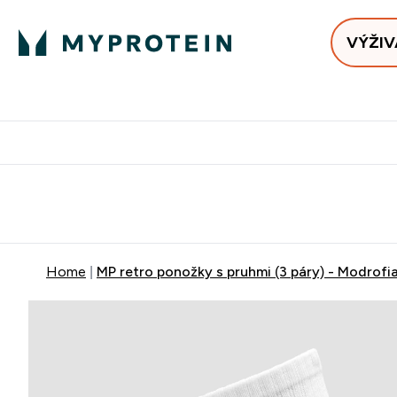
VÝŽIV
Bests
Doručenie Zadarmo Od €65
Najlepšia 
Home
MP retro ponožky s pruhmi (3 páry) - Modrof