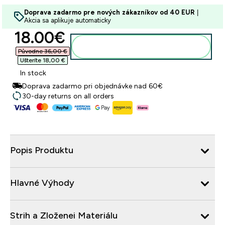
Doprava zadarmo pre nových zákazníkov od 40 EUR
|
Akcia sa aplikuje automaticky
discounted price
18.00€‎
Pridať do košíka
Původne 36,00 €‎
Ušteríte 18,00 €‎
In stock
Doprava zadarmo pri objednávke nad 60€
30-day returns on all orders
Popis Produktu
Hlavné Výhody
Strih a Zloženei Materiálu