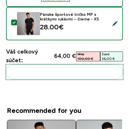
Pánske športové tričko MP s
krátkymi rukávmi – čierne - XS
Vybrať tento produkt - Pánske športové tričko MP s kr
28.00€‎
Váš celkový
Was
Save
64,00 €‎
100,00 €‎
36,00 €‎
súčet:
Pridať tieto produkty do svojej rutiny
Recommended for you