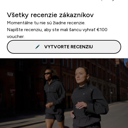
Všetky recenzie zákazníkov
Momentálne tu nie sú žiadne recenzie.
Napíšte recenziu, aby ste mali šancu vyhrať €100
voucher.
VYTVORTE RECENZIU