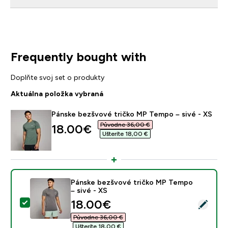
Frequently bought with
Doplňte svoj set o produkty
Aktuálna položka vybraná
Pánske bezšvové tričko MP Tempo – sivé - XS
Původne 36,00 €‎
discounted price
18.00€‎
Ušteríte 18,00 €‎
Pánske bezšvové tričko MP Tempo
– sivé - XS
discounted price
18.00€‎
Vybrať tento produkt - Pánske bezšvové tričko MP Te
Původne 36,00 €‎
Ušteríte 18,00 €‎