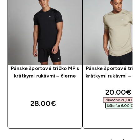
Pánske športové tričko MP s
Pánske športové tričk
krátkymi rukávmi – čierne
krátkymi rukávmi – siv
discounte
20.00€‎
Původne 26,00 €‎
28.00€‎
Ušteríte 6,00 €‎
RÝCHLY NÁKUP
RÝCHLY NÁKU