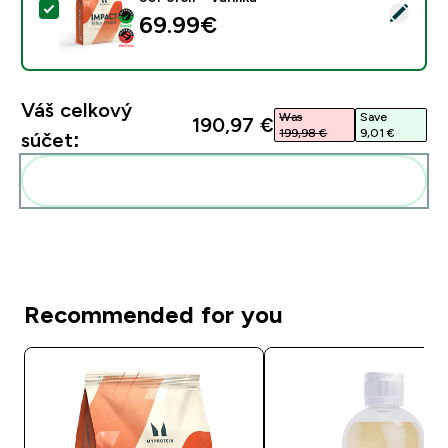
Vybrať tento produkt - Impact Whey Proteín - 900G - 
69.99€‎
Váš celkový
Was
Save
190,97 €‎
199,98 €‎
9,01 €‎
súčet:
Pridať tieto produkty do svojej rutiny
Recommended for you