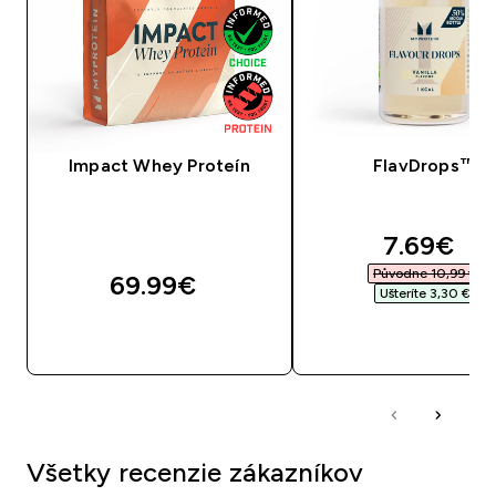
Impact Whey Proteín
FlavDrops™
discount
7.69€‎
Původne 10,99 €‎
69.99€‎
Ušteríte 3,30 €‎
RÝCHLY NÁKUP
RÝCHLY NÁKU
Všetky recenzie zákazníkov