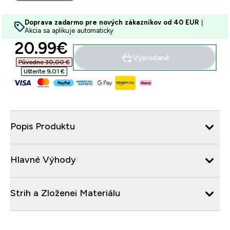
Doprava zadarmo pre nových zákazníkov od 40 EUR
|
Akcia sa aplikuje automaticky
discounted price
20.99€‎
Vypredané
Původne 30,00 €‎
Ušteríte 9,01 €‎
Popis Produktu
Hlavné Výhody
Strih a Zloženei Materiálu