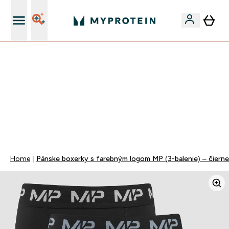
Najlepšia Kvalita
VYUŽI NAŠU AKCIU!
ZĽAVA 40% NA VYBRNANÉ OBLEČENIE
DOPRAVA ZADARMO PRI NÁKUPE NAD 40€
+ ZADARMO ARAŠIDOVÉ MASLO OD 105€
0 0
:
0 3
:
0 3
:
0 6
Days
Hodin
Minut
Sekund
Home
Pánske boxerky s farebným logom MP (3-balenie) – čier