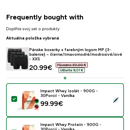
Frequently bought with
Doplňte svoj set o produkty
Aktuálna položka vybraná
Pánske boxerky s farebným logom MP (3-
balenie) – čierne/tmavomodré/modrosivé/sivé
- XXS
Původne 30,00 €‎
discounted price
20.99€‎
Ušteríte 9,01 €‎
Impact Whey Izolát - 900G -
30Porcií - Vanilka
Vybrať tento produkt - Impact Whey Izolát - 900G - 30
99.99€‎
Impact Whey Proteín - 900G -
30Porcií - Vanilka