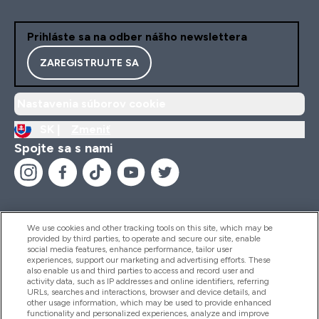
Prihláste sa na odber nášho newslettera
ZAREGISTRUJTE SA
Nastavenia súborov cookie
SK |
Zmeniť
Spojte sa s nami
We use cookies and other tracking tools on this site, which may be
provided by third parties, to operate and secure our site, enable
Pomoc & Informácie
social media features, enhance performance, tailor user
experiences, support our marketing and advertising efforts. These
also enable us and third parties to access and record user and
activity data, such as IP addresses and online identifiers, referring
Produkty
URLs, searches and interactions, browser and device details, and
other usage information, which may be used to provide enhanced
functionality and personalized experiences, analyze and improve