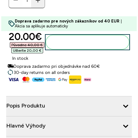
Doprava zadarmo pre nových zákazníkov od 40 EUR
|
Akcia sa aplikuje automaticky
discounted price
20.00€‎
Pridať do košíka
Původne 40,00 €‎
Ušteríte 20,00 €‎
In stock
Doprava zadarmo pri objednávke nad 60€
30-day returns on all orders
Popis Produktu
Hlavné Výhody