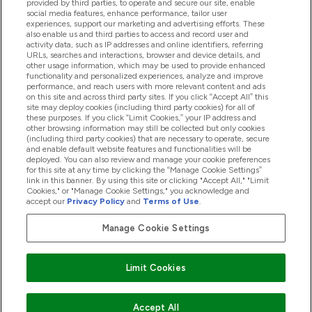
provided by third parties, to operate and secure our site, enable
Pomoc & Informácie
social media features, enhance performance, tailor user
experiences, support our marketing and advertising efforts. These
also enable us and third parties to access and record user and
activity data, such as IP addresses and online identifiers, referring
Produkty
URLs, searches and interactions, browser and device details, and
other usage information, which may be used to provide enhanced
functionality and personalized experiences, analyze and improve
performance, and reach users with more relevant content and ads
on this site and across third party sites. If you click “Accept All” this
Informácie O Spoločnosti
site may deploy cookies (including third party cookies) for all of
these purposes. If you click “Limit Cookies,” your IP address and
other browsing information may still be collected but only cookies
(including third party cookies) that are necessary to operate, secure
Vernosť & Odmeny
and enable default website features and functionalities will be
deployed. You can also review and manage your cookie preferences
for this site at any time by clicking the “Manage Cookie Settings”
link in this banner. By using this site or clicking "Accept All," "Limit
Cookies," or "Manage Cookie Settings," you acknowledge and
2026 The Hut.com Ltd
accept our
Privacy Policy
and
Terms of Use
.
Manage Cookie Settings
Pay with
Limit Cookies
Accept All