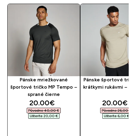
Pánske mriežkované
Pánske športové tričk
športové tričko MP Tempo –
krátkymi rukávmi – siv
sprané čierne
discounted price
discounte
20.00€‎
20.00€‎
Původne 40,00 €‎
Původne 26,00 €‎
Ušteríte 20,00 €‎
Ušteríte 6,00 €‎
RÝCHLY NÁKUP
RÝCHLY NÁKU