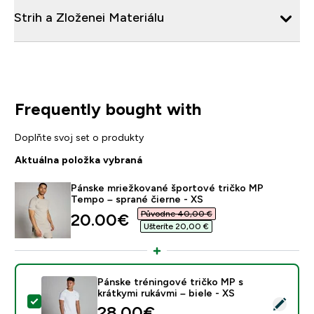
Strih a Zloženei Materiálu
Frequently bought with
Doplňte svoj set o produkty
Aktuálna položka vybraná
Pánske mriežkované športové tričko MP
Tempo – sprané čierne - XS
Původne 40,00 €‎
discounted price
20.00€‎
Ušteríte 20,00 €‎
Pánske tréningové tričko MP s
krátkymi rukávmi – biele - XS
Vybrať tento produkt - Pánske tréningové tričko MP s k
28.00€‎