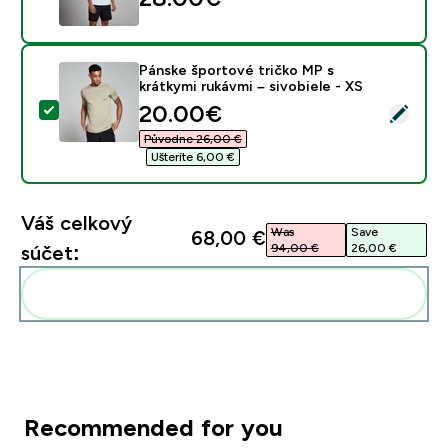
Pánske športové tričko MP s
krátkymi rukávmi – sivobiele - XS
discounted price
20.00€‎
Vybrať tento produkt - Pánske športové tričko MP s kr
Původne 26,00 €‎
Ušteríte 6,00 €‎
Váš celkový
Was
Save
68,00 €‎
94,00 €‎
26,00 €‎
súčet:
Pridať tieto produkty do svojej rutiny
Recommended for you