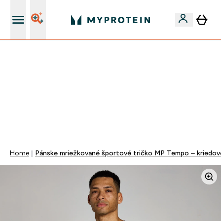
Najlepšia Kvalita
VYUŽI NAŠU AKCIU!
ZĽAVA 40% NA VYBRNANÉ OBLEČENIE
DOPRAVA ZADARMO PRI NÁKUPE NAD 40€
+ ZADARMO ARAŠIDOVÉ MASLO OD 105€
0 0
:
0 0
:
3 4
:
2 3
Days
Hodin
Minut
Sekund
Home
Pánske mriežkované športové tričko MP Tempo – kriedov