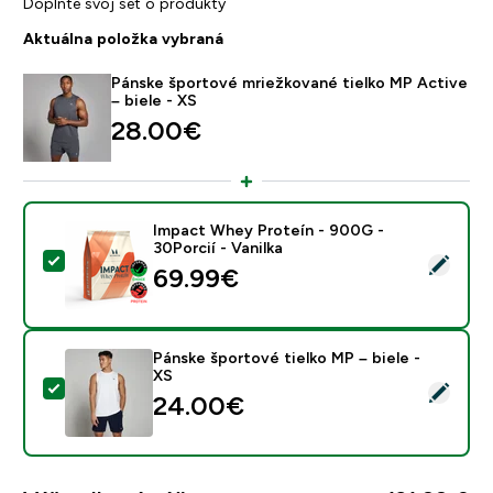
Doplňte svoj set o produkty
Aktuálna položka vybraná
Pánske športové mriežkované tielko MP Active
– biele - XS
28.00€‎
Impact Whey Proteín - 900G -
30Porcií - Vanilka
Vybrať tento produkt - Impact Whey Proteín - 900G - 
69.99€‎
Pánske športové tielko MP – biele -
XS
Vybrať tento produkt - Pánske športové tielko MP – bi
24.00€‎