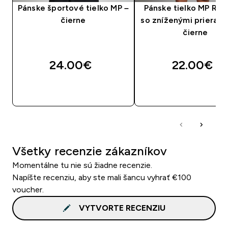
Pánske športové tielko MP –
Pánske tielko MP Res
čierne
so zníženými prieram
čierne
24.00€‎
22.00€‎
RÝCHLY NÁKUP
RÝCHLY NÁKU
Všetky recenzie zákazníkov
Momentálne tu nie sú žiadne recenzie.
Napíšte recenziu, aby ste mali šancu vyhrať €100
voucher.
VYTVORTE RECENZIU