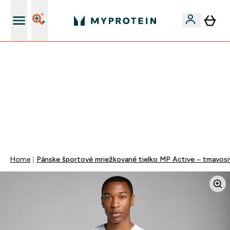
Najlepšia Kvalita
MAKAJ NA SEBE!
40% ZĽAVA | KÓD: RYCHLO
DOPRAVA ZADARMO OD 40€
+EXTRA 5% ZĽAVA PRI NÁKUPE 2KS OBLEČENIE
0 0
:
0 1
:
4 5
:
2 9
Days
Hodin
Minut
Sekund
Home
Pánske športové mriežkované tielko MP Active – tmavosi