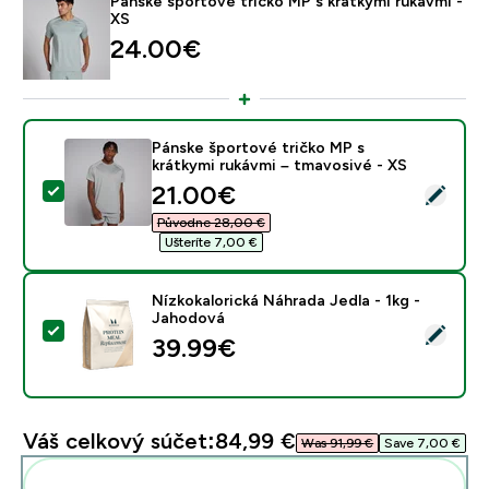
Pánske športové tričko MP s krátkymi rukávmi -
XS
24.00€‎
Pánske športové tričko MP s
krátkymi rukávmi – tmavosivé - XS
discounted price
21.00€‎
Vybrať tento produkt - Pánske športové tričko MP s k
Původne 28,00 €‎
Ušteríte 7,00 €‎
Nízkokalorická Náhrada Jedla - 1kg -
Jahodová
Vybrať tento produkt - Nízkokalorická Náhrada Jedla -
39.99€‎
Váš celkový súčet:
84,99 €‎
Was 91,99 €‎
Save 7,00 €‎
Pridať tieto produkty do svojej rutiny