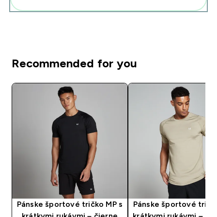
Recommended for you
Pánske športové tričko MP s
Pánske športové tričk
krátkymi rukávmi – čierne
krátkymi rukávmi – siv