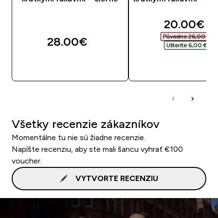
discounte
20.00€‎
Původne 26,00 €‎
28.00€‎
Ušteríte 6,00 €‎
RÝCHLY NÁKUP
RÝCHLY NÁKU
Všetky recenzie zákazníkov
Momentálne tu nie sú žiadne recenzie.
Napíšte recenziu, aby ste mali šancu vyhrať €100
voucher.
VYTVORTE RECENZIU