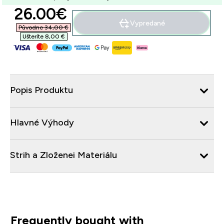
discounted price
26.00€‎
Vypredané
Původne 34,00 €‎
Ušteríte 8,00 €‎
Popis Produktu
Hlavné Výhody
Strih a Zloženei Materiálu
Frequently bought with