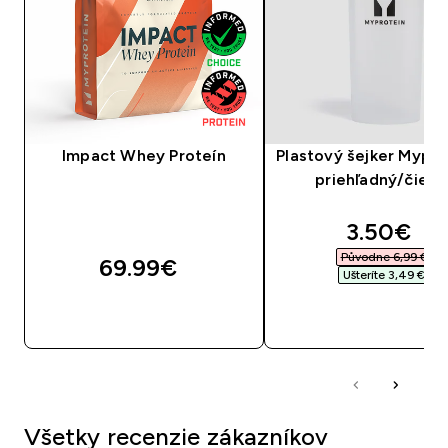
Impact Whey Proteín
Plastový šejker Mypro
priehľadný/čiern
discounte
3.50€‎
Původne 6,99 €‎
69.99€‎
Ušteríte 3,49 €‎
RÝCHLY NÁKUP
RÝCHLY NÁKU
Všetky recenzie zákazníkov