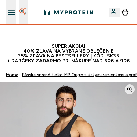
Najlepšia Kvalita
SUPER AKCIA!
40% ZĽAVA NA VYBRANÉ OBLEČENIE
35% ZĽAVA NA BESTSELLERY | KÓD: SK35
+ DARČEKY ZADARMO PRI NÁKUPE NAD 50€ A 90€
Home
Pánske sprané tielko MP Origin s úzkymi ramienkami a gra