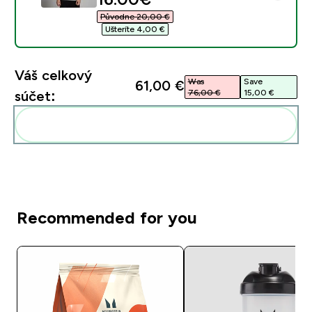
Původne 20,00 €‎
Ušteríte 4,00 €‎
Váš celkový
Was
Save
61,00 €‎
76,00 €‎
15,00 €‎
súčet:
Pridať tieto produkty do svojej rutiny
Recommended for you