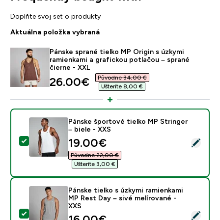
Doplňte svoj set o produkty
Aktuálna položka vybraná
Pánske sprané tielko MP Origin s úzkymi
ramienkami a grafickou potlačou – sprané
čierne - XXL
Původne 34,00 €‎
discounted price
26.00€‎
Ušteríte 8,00 €‎
Pánske športové tielko MP Stringer
– biele - XXS
discounted price
19.00€‎
Vybrať tento produkt - Pánske športové tielko MP Stri
Původne 22,00 €‎
Ušteríte 3,00 €‎
Pánske tielko s úzkymi ramienkami
MP Rest Day – sivé melírované -
XXS
Vybrať tento produkt - Pánske tielko s úzkymi ramienk
discounted price
16.00€‎