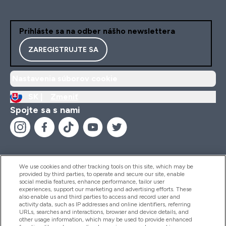
Prihláste sa na odber nášho newslettera
ZAREGISTRUJTE SA
Nastavenia súborov cookie
SK |
Zmeniť
Spojte sa s nami
We use cookies and other tracking tools on this site, which may be
provided by third parties, to operate and secure our site, enable
Pomoc & Informácie
social media features, enhance performance, tailor user
experiences, support our marketing and advertising efforts. These
also enable us and third parties to access and record user and
activity data, such as IP addresses and online identifiers, referring
Produkty
URLs, searches and interactions, browser and device details, and
other usage information, which may be used to provide enhanced