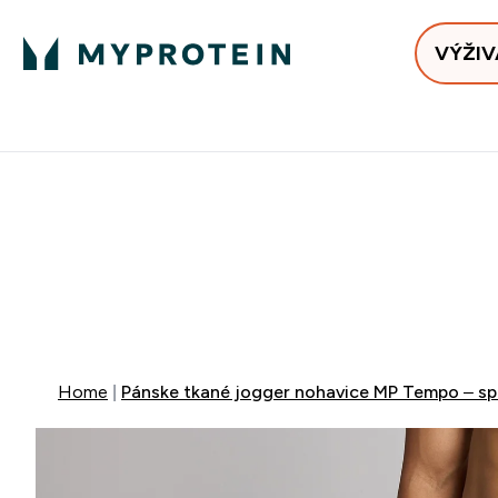
VÝŽIV
Bests
Doručenie Zadarmo Od €65
Najlepšia 
40% ZĽA
EXTRA 10% Z
DOP
+ DARČE
Home
Pánske tkané jogger nohavice MP Tempo – sp