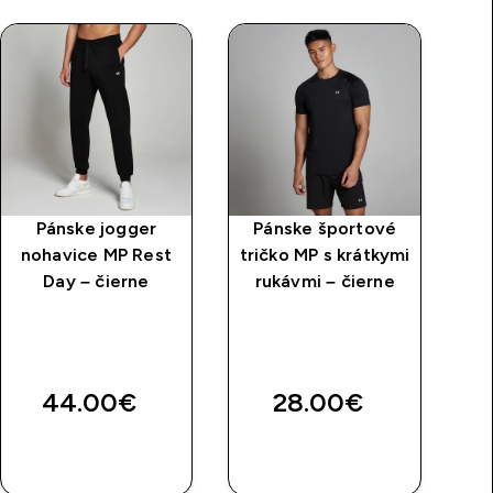
Pánske jogger
Pánske športové
nohavice MP Rest
tričko MP s krátkymi
jo
Day – čierne
rukávmi – čierne
R
price
44.00€‎
28.00€‎
RÝCHLY
RÝCHLY
NÁKUP
NÁKUP