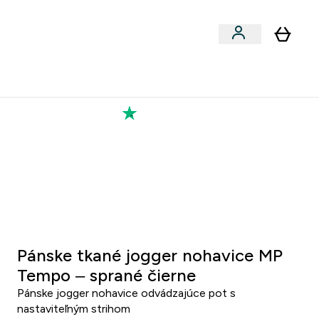
Výkon
 a snacky submenu
er Vegán submenu
Enter Výkon submenu
⌄
a každého nového priateľa
Kolekcia Tatiany
5 2
:
3 4
inut
Sekund
Pánske tkané jogger nohavice MP
Tempo – sprané čierne
Pánske jogger nohavice odvádzajúce pot s
nastaviteľným strihom