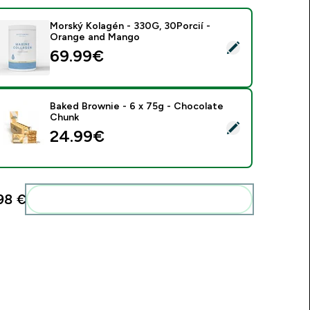
Morský Kolagén - 330G, 30Porcií -
Orange and Mango
ybrať tento produkt - Morský Kolagén - 330G, 30Porcií - Or
69.99€‎
Baked Brownie - 6 x 75g - Chocolate
Chunk
ybrať tento produkt - Baked Brownie - 6 x 75g - Chocolate C
24.99€‎
98 €‎
Pridať tieto produkty do svojej rutiny