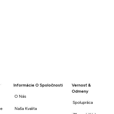
y
Informácie O Spoločnosti
Vernosť &
Odmeny
O Nás
Spolupráca
ie
Naša Kvalita