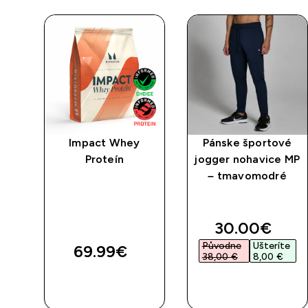
vé
Impact Whey
Pánske športové
 MP
Proteín
jogger nohavice MP
– tmavomodré
discounted 
30.00€‎
Původne
Ušteríte
69.99€‎
38,00 €‎
8,00 €‎
RÝCHLY
RÝCHLY
NÁKUP
NÁKUP