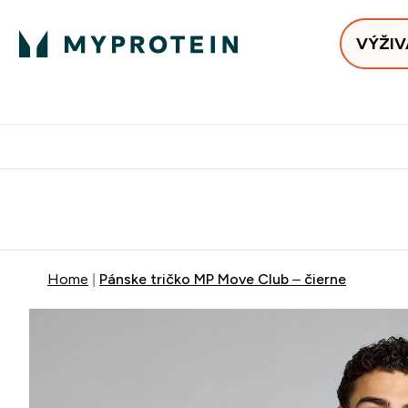
VÝŽIV
Bests
Doručenie Zadarmo Od €65
Najlepšia 
Home
Pánske tričko MP Move Club – čierne