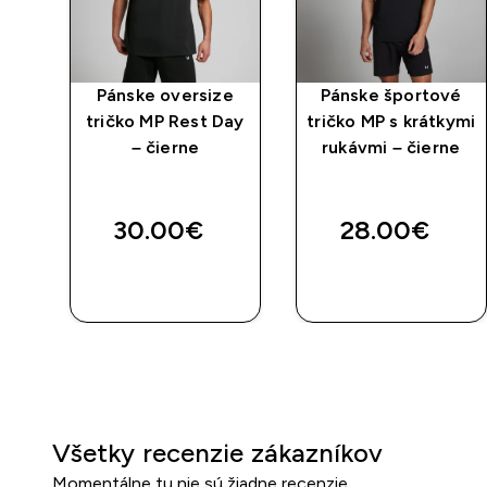
e
Pánske oversize
Pánske športové
Day
tričko MP Rest Day
tričko MP s krátkymi
– čierne
rukávmi – čierne
30.00€‎
28.00€‎
RÝCHLY
RÝCHLY
NÁKUP
NÁKUP
Všetky recenzie zákazníkov
Momentálne tu nie sú žiadne recenzie.