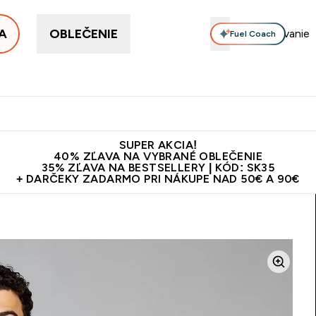
A
OBLEČENIE
Fuel Coach
ellery
Proteín
Vitamíny
Tyčinky a snacky
Vegán
Enter Proteín submenu
Enter Vitamíny submenu
Enter Tyčinky
Ent
⌄
⌄
⌄
⌄
Kvalita
Doprava zadarmo na proteíny nad 45€ v aplikácii
10€ z
SUPER AKCIA!
40% ZĽAVA NA VYBRANÉ OBLEČENIE
35% ZĽAVA NA BESTSELLERY | KÓD: SK35
+ DARČEKY ZADARMO PRI NÁKUPE NAD 50€ A 90€