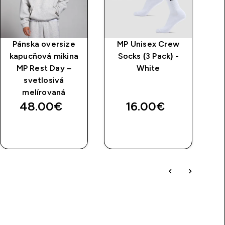
Pánska oversize
MP Unisex Crew
Kr
kapucňová mikina
Socks (3 Pack) -
MP Rest Day –
White
svetlosivá
melírovaná
48.00€‎
16.00€‎
RÝCHLY
RÝCHLY
NÁKUP
NÁKUP