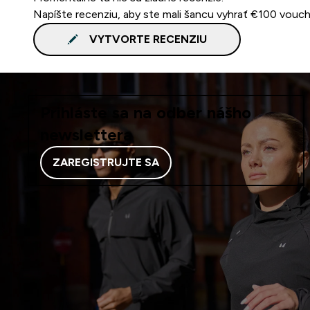
Napíšte recenziu, aby ste mali šancu vyhrať €100 vouch
VYTVORTE RECENZIU
Prihláste sa na odber nášho
newslettera
ZAREGISTRUJTE SA