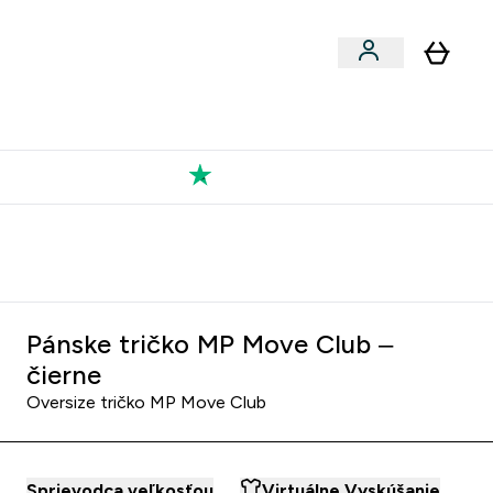
Výkon
 a snacky submenu
er Vegán submenu
Enter Výkon submenu
⌄
a každého nového priateľa
Kolekcia Tatiany
Pánske tričko MP Move Club –
čierne
Oversize tričko MP Move Club
Sprievodca veľkosťou
Virtuálne Vyskúšanie