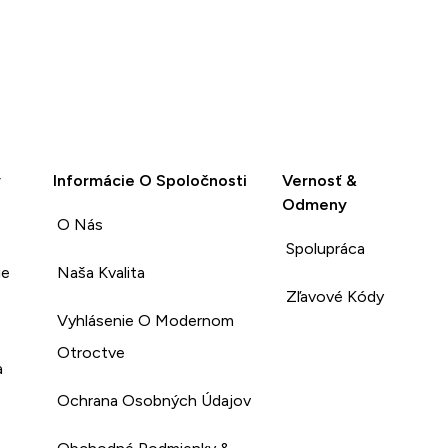
y
Informácie O Spoločnosti
Vernosť &
Odmeny
O Nás
Spolupráca
ie
Naša Kvalita
Zľavové Kódy
Vyhlásenie O Modernom
Otroctve
a
Ochrana Osobných Údajov