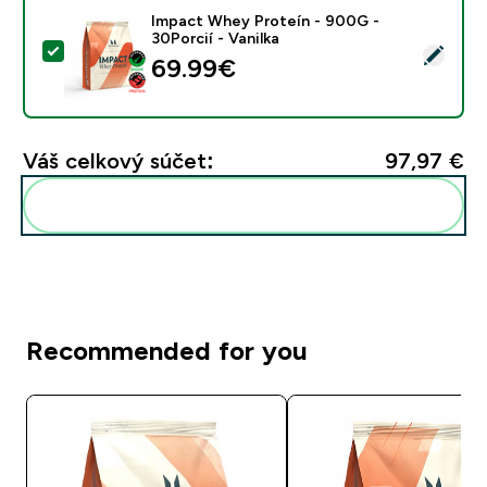
Impact Whey Proteín - 900G -
30Porcií - Vanilka
Vybrať tento produkt - Impact Whey Proteín - 900G - 
69.99€‎
Váš celkový súčet:
97,97 €‎
Pridať tieto produkty do svojej rutiny
Recommended for you