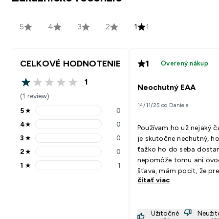
5
4
3
2
1
1
CELKOVÉ HODNOTENIE
1
Overený nákup
1
1 out of 5 stars
Neochutný EAA
(1 review)
14/11/25 od Daniela
5
★
0
5 stars rating 0 reviews
4
★
0
Používam ho už nejaký č
4 stars rating 0 reviews
3
★
0
je skutočne nechutný, h
3 stars rating 0 reviews
ťažko ho do seba dosta
2
★
0
2 stars rating 0 reviews
nepomôže tomu ani ovo
1
★
1
1 stars rating 1 reviews
šťava, mám pocit, že pre
čítať viac
snáď všetko. Určite nab
zvolím ochutenú verziu, 
to bude lepšie.
Užitočné
Neuži