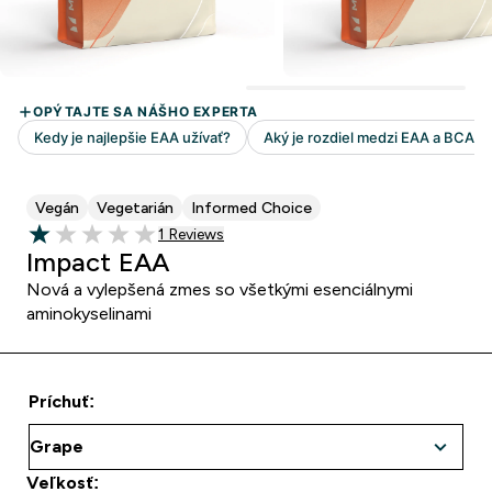
Vegán
Vegetarián
Informed Choice
1 customer reviews
1 Reviews
1 out of 5 stars
Impact EAA
Nová a vylepšená zmes so všetkými esenciálnymi
aminokyselinami
Príchuť:
Veľkosť: