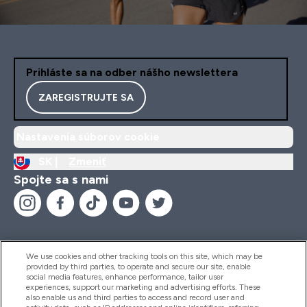
Prihláste sa na odber nášho newslettera
ZAREGISTRUJTE SA
Nastavenia súborov cookie
SK |
Zmeniť
Spojte sa s nami
We use cookies and other tracking tools on this site, which may be
provided by third parties, to operate and secure our site, enable
Pomoc & Informácie
social media features, enhance performance, tailor user
experiences, support our marketing and advertising efforts. These
also enable us and third parties to access and record user and