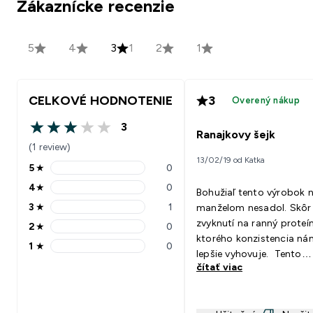
Zákaznícke recenzie
5
4
3
1
2
1
CELKOVÉ HODNOTENIE
3
Overený nákup
3
3 out of 5 stars
Ranajkovy šejk
(1 review)
13/02/19 od Katka
5
★
0
5 stars rating 0 reviews
4
★
0
Bohužiaľ tento výrobok 
4 stars rating 0 reviews
3
★
1
manželom nesadol. Skôr
3 stars rating 1 reviews
zvyknutí na ranný proteí
2
★
0
2 stars rating 0 reviews
ktorého konzistencia ná
1
★
0
1 stars rating 0 reviews
lepšie vyhovuje. Tento
čítať viac
výrobok je príliš hustý a
keby ťahavy. Ak ho príliš
zriedime mliekom tak je 