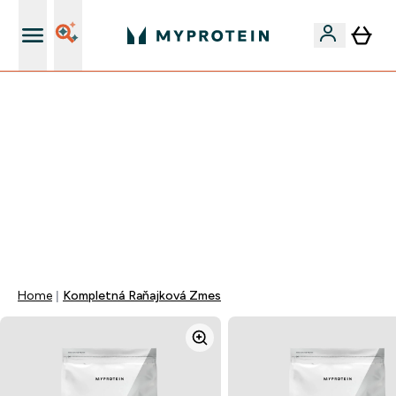
Najlepšia Kvalita
VÍKENDOVÁ AKCIE!
40% ZĽAVA NA VYBRANÉ OBLEČENIE
EXTRA 10% ZĽAVA PRI NÁKUPE 3KS OBLEČENIE
EXTRA 5% ZĽAVA PRI NÁKUPE NAD 80€
+ DARČEKY OD 50€ A 90€ ZADARMO
0 0
:
0 1
:
1 2
:
0 6
Days
Hodin
Minut
Sekund
Home
Kompletná Raňajková Zmes