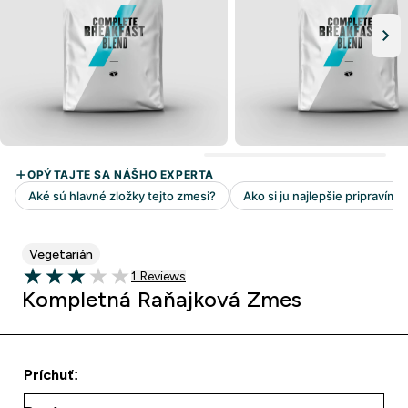
Vegetarián
1 customer reviews
1 Reviews
3 out of 5 stars
Kompletná Raňajková Zmes
Príchuť: