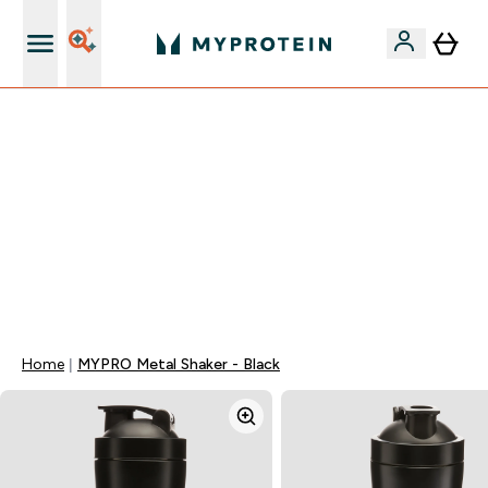
Najlepšia Kvalita
VÍKENDOVÁ AKCIE!
40% ZĽAVA NA VYBRANÉ OBLEČENIE
EXTRA 10% ZĽAVA PRI NÁKUPE 3KS OBLEČENIE
EXTRA 5% ZĽAVA PRI NÁKUPE NAD 80€
+ DARČEKY OD 50€ A 90€ ZADARMO
0 0
:
0 2
:
1 4
:
4 8
Days
Hodin
Minut
Sekund
Home
MYPRO Metal Shaker - Black