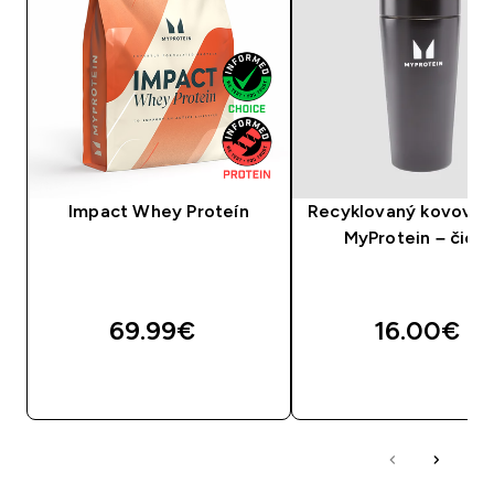
Impact Whey Proteín
Recyklovaný kovový š
MyProtein – čier
69.99€‎
16.00€‎
RÝCHLY NÁKUP
RÝCHLY NÁKU