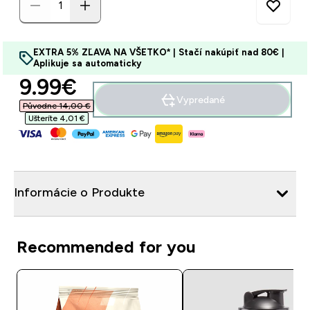
EXTRA 5% ZĽAVA NA VŠETKO* | Stačí nakúpiť nad 80€ |
Aplikuje sa automaticky
discounted price
9.99€‎
Vypredané
Původne 14,00 €‎
Ušteríte 4,01 €‎
Informácie o Produkte
Recommended for you