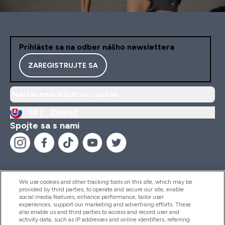
Prihláste sa na odber nášho newslettera
ZAREGISTRUJTE SA
Nastavenia súborov cookie
SK |
Zmeniť
Spojte sa s nami
We use cookies and other tracking tools on this site, which may be
provided by third parties, to operate and secure our site, enable
Pomoc & Informácie
social media features, enhance performance, tailor user
experiences, support our marketing and advertising efforts. These
also enable us and third parties to access and record user and
activity data, such as IP addresses and online identifiers, referring