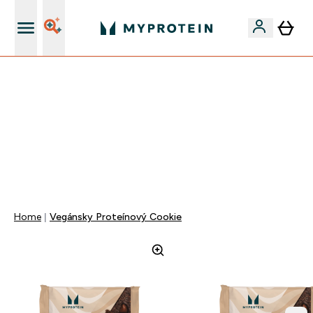
Najlepšia Kvalita
MAKAJ NA SEBE!
40% ZĽAVA | KÓD: RYCHLO
EXTRA 5% ZĽAVA PRI NÁKUPE NAD 80€
+EXTRA 5% ZĽAVA PRI NÁKUPE 2KS OBLEČENIE
0 0
:
0 2
:
2 6
:
2 1
Days
Hodin
Minut
Sekund
Home
Vegánsky Proteínový Cookie