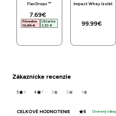
vé
FlavDrops™
Impact Whey Izolát
ne
discounted price
7.69€‎
Původne
Ušteríte
99.99€‎
10,99 €‎
3,30 €‎
RÝCHLY
RÝCHLY
NÁKUP
NÁKUP
Zákaznícke recenzie
5
3
4
1
3
2
1
CELKOVÉ HODNOTENIE
5
Overený náku