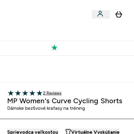
Výkon
 a snacky submenu
er Vegán submenu
Enter Výkon submenu
⌄
a každého nového priateľa
Kolekcia Tatiany
2 customer reviews
2 Reviews
5 out of 5 stars
MP Women's Curve Cycling Shorts
Dámske bezšvové kraťasy na tréning
Sprievodca veľkosťou
Virtuálne Vyskúšanie