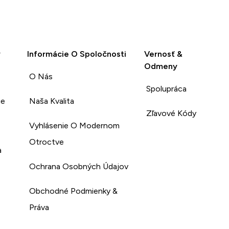
y
Informácie O Spoločnosti
Vernosť &
Odmeny
O Nás
Spolupráca
ie
Naša Kvalita
Zľavové Kódy
Vyhlásenie O Modernom
Otroctve
a
Ochrana Osobných Údajov
Obchodné Podmienky &
Práva