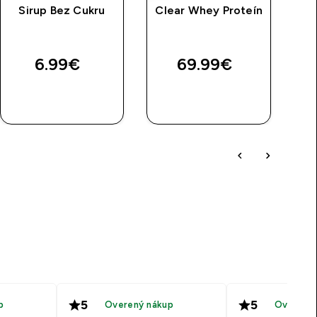
Sirup Bez Cukru
Clear Whey Proteín
6.99€‎
69.99€‎
RÝCHLY
RÝCHLY
NÁKUP
NÁKUP
5
5
p
Overený nákup
Overený 