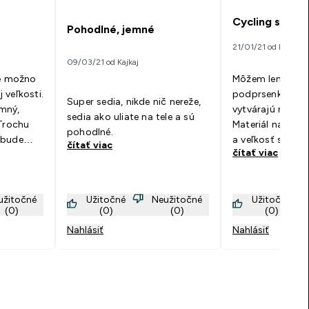
Cycling shorts
Pohodlné, jemné
21/01/21 od Denisa
09/03/21 od Kajkaj
le možno
Môžem len odpor
 veľkosti.
podprsenkou tej
Super sedia, nikde nič nereže,
emný,
vytvárajú mega s
sedia ako uliate na tele a sú
 Trochu
Materiál na 100
pohodlné.
 bude
a veľkosť sedí a
čítať viac
čítať viac
a zadku,
som si XS a neľu
 robí to
Topka! Idem aj d
 s
:)
užitočné
Užitočné
Neužitočné
Užitočné
den z
(0)
(0)
(0)
(0)
Nahlásiť
Nahlásiť