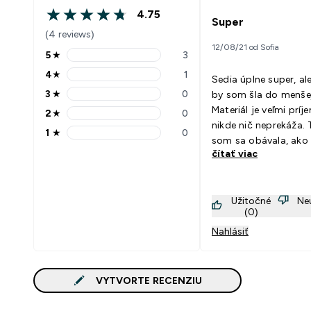
4.75
4.75 out of 5 stars
Super
(4 reviews)
12/08/21 od Sofia
5
★
3
5 stars rating 3 reviews
4
★
1
Sedia úplne super, a
4 stars rating 1 reviews
3
★
0
by som šla do menšej
3 stars rating 0 reviews
Materiál je veľmi príj
2
★
0
2 stars rating 0 reviews
nikde nič neprekáža.
1
★
0
1 stars rating 0 reviews
som sa obávala, ako
čítať viac
vyzerať svetlá časť n
ale vyzerá to dobre a
super postavu. Spolu
Užitočné
Ne
podprsenkou je to je
(0)
mojich obľúbených
Nahlásiť
kompletov. :)
VYTVORTE RECENZIU