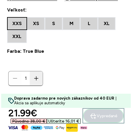
Veľkosť:
XXS
XS
S
M
L
XL
XXL
Farba: True Blue
Doprava zadarmo pre nových zákazníkov od 40 EUR
|
Akcia sa aplikuje automaticky
discounted price
21.99€‎
Vypredané
Původne 38,00 €‎
Ušteríte 16,01 €‎