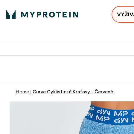
VÝŽIV
Bests
Doručenie Zadarmo Od €65
Najlepšia 
Home
Curve Cyklistické Kraťasy - Červené