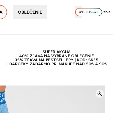
A
OBLEČENIE
Fuel Coach
ellery
Proteín
Vitamíny
Tyčinky a snacky
Vegán
Enter Proteín submenu
Enter Vitamíny submenu
Enter Tyčinky
Ent
⌄
⌄
⌄
⌄
Kvalita
Doprava zadarmo na proteíny nad 45€ v aplikácii
10€ z
SUPER AKCIA!
40% ZĽAVA NA VYBRANÉ OBLEČENIE
35% ZĽAVA NA BESTSELLERY | KÓD: SK35
+ DARČEKY ZADARMO PRI NÁKUPE NAD 50€ A 90€