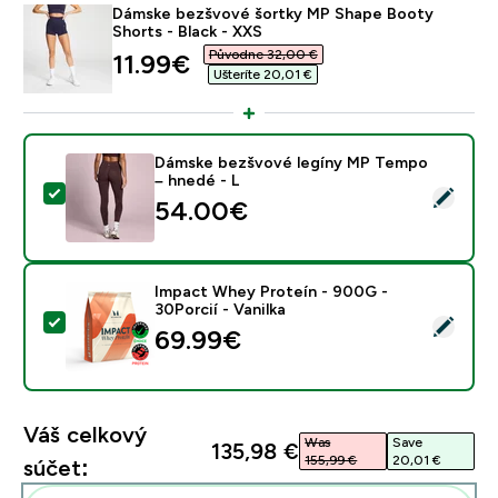
Dámske bezšvové šortky MP Shape Booty
Shorts - Black - XXS
Původne 32,00 €‎
discounted price
11.99€‎
Ušteríte 20,01 €‎
Dámske bezšvové legíny MP Tempo
– hnedé - L
Vybrať tento produkt - Dámske bezšvové legíny MP T
54.00€‎
Impact Whey Proteín - 900G -
30Porcií - Vanilka
Vybrať tento produkt - Impact Whey Proteín - 900G - 
69.99€‎
Váš celkový
Was
Save
135,98 €‎
155,99 €‎
20,01 €‎
súčet: