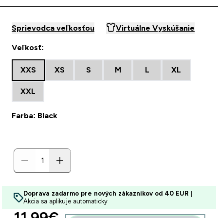
Sprievodca veľkosťou
Virtuálne Vyskúšanie
Veľkosť:
XXS
XS
S
M
L
XL
XXL
Farba: Black
Doprava zadarmo pre nových zákazníkov od 40 EUR
|
Akcia sa aplikuje automaticky
discounted price