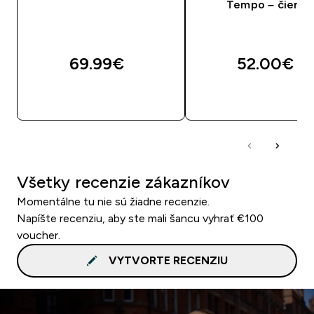
Tempo – čierne
69.99€‎
52.00€‎
RÝCHLY NÁKUP
RÝCHLY NÁKU
Všetky recenzie zákazníkov
Momentálne tu nie sú žiadne recenzie.
Napíšte recenziu, aby ste mali šancu vyhrať €100
voucher.
VYTVORTE RECENZIU