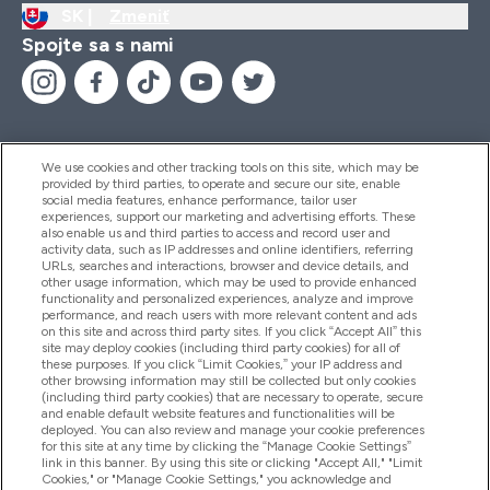
SK |
Zmeniť
Spojte sa s nami
We use cookies and other tracking tools on this site, which may be
provided by third parties, to operate and secure our site, enable
Pomoc & Informácie
social media features, enhance performance, tailor user
experiences, support our marketing and advertising efforts. These
also enable us and third parties to access and record user and
activity data, such as IP addresses and online identifiers, referring
Produkty
URLs, searches and interactions, browser and device details, and
other usage information, which may be used to provide enhanced
functionality and personalized experiences, analyze and improve
performance, and reach users with more relevant content and ads
on this site and across third party sites. If you click “Accept All” this
Informácie O Spoločnosti
site may deploy cookies (including third party cookies) for all of
these purposes. If you click “Limit Cookies,” your IP address and
other browsing information may still be collected but only cookies
(including third party cookies) that are necessary to operate, secure
Vernosť & Odmeny
and enable default website features and functionalities will be
deployed. You can also review and manage your cookie preferences
for this site at any time by clicking the “Manage Cookie Settings”
link in this banner. By using this site or clicking "Accept All," "Limit
Cookies," or "Manage Cookie Settings," you acknowledge and
2026 The Hut.com Ltd