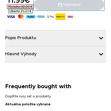
11.99€‎
Vypredané
Původne 32,00 €‎
Ušteríte 20,01 €‎
Popis Produktu
Hlavné Výhody
Frequently bought with
Doplňte svoj set o produkty
Aktuálna položka vybraná