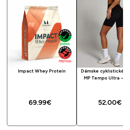
Impact Whey Proteín
Dámske cyklistické k
MP Tempo Ultra – či
69.99€‎
52.00€‎
RÝCHLY NÁKUP
RÝCHLY NÁKU