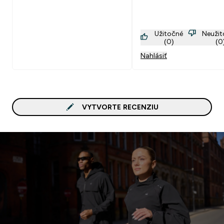
Užitočné
Neuži
(0)
(0
Nahlásiť
VYTVORTE RECENZIU