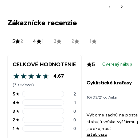
Zákaznícke recenzie
5
2
4
1
3
2
1
CELKOVÉ HODNOTENIE
5
Overený nákup
4.67
4.67 out of 5 stars
Cyklistické kraťasy
(3 reviews)
5
★
2
5 stars rating 2 reviews
10/03/21 od Anka
4
★
1
4 stars rating 1 reviews
3
★
0
3 stars rating 0 reviews
Výborne sadnú na posta
2
★
0
sťahujú vďaka vyššiemu
2 stars rating 0 reviews
1
★
0
,spokojnosť
1 stars rating 0 reviews
čítať viac