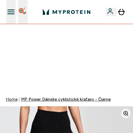
Najlepšia Kvalita
VÍKENDOVÁ AKCIE!
40% ZĽAVA NA VYBRANÉ OBLEČENIE
EXTRA 10% ZĽAVA PRI NÁKUPE 3KS OBLEČENIE
DOPRAVA ZADARMO OD 25€
+ DARČEKY OD 50€ A 90€ ZADARMO
0 0
:
0 2
:
5 1
:
5 5
Days
Hodin
Minut
Sekund
Home
MP Power Dámske cyklistické kraťasy - Čierne