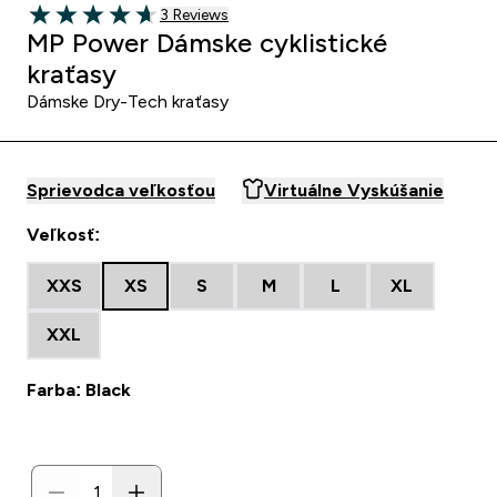
3 customer reviews
3 Reviews
4.67 out of 5 stars
MP Power Dámske cyklistické
kraťasy
Dámske Dry-Tech kraťasy
Sprievodca veľkosťou
Virtuálne Vyskúšanie
Veľkosť:
XXS
XS
S
M
L
XL
XXL
Farba: Black