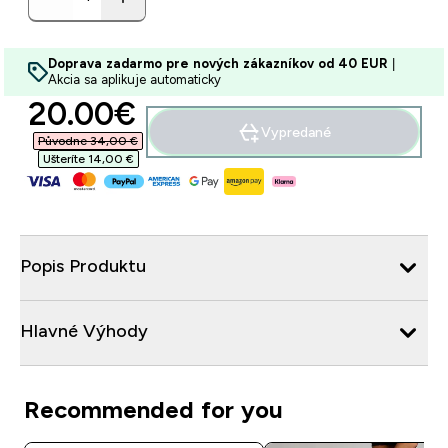
Doprava zadarmo pre nových zákazníkov od 40 EUR
|
Akcia sa aplikuje automaticky
discounted price
20.00€‎
Vypredané
Původne 34,00 €‎
Ušteríte 14,00 €‎
Popis Produktu
Hlavné Výhody
Recommended for you