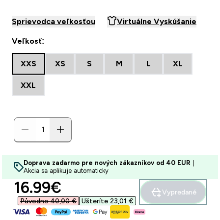
Sprievodca veľkosťou
Virtuálne Vyskúšanie
Veľkosť:
XXS
XS
S
M
L
XL
XXL
Doprava zadarmo pre nových zákazníkov od 40 EUR
|
Akcia sa aplikuje automaticky
discounted price
16.99€‎
Vypredané
Původne 40,00 €‎
Ušteríte 23,01 €‎