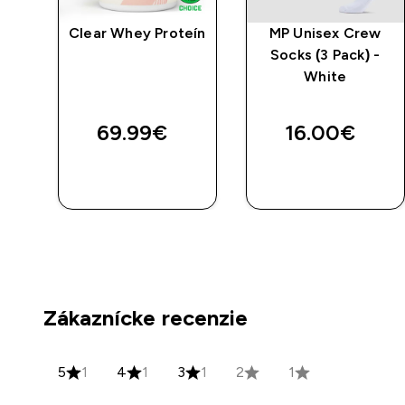
lát
Clear Whey Proteín
MP Unisex Crew
Socks (3 Pack) -
White
69.99€‎
16.00€‎
RÝCHLY
RÝCHLY
NÁKUP
NÁKUP
Zákaznícke recenzie
5
1
4
1
3
1
2
1