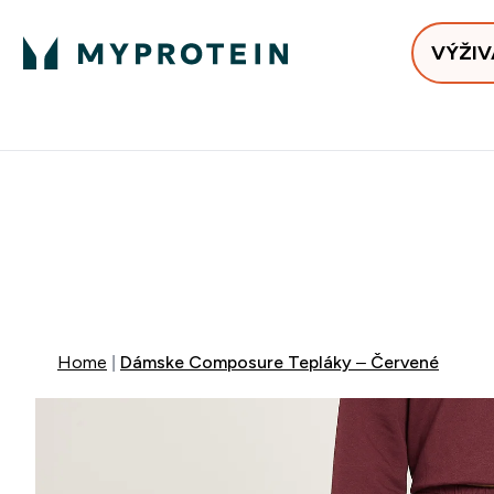
VÝŽIV
Bests
Doručenie Zadarmo Od €65
Najlepšia 
ZĽAVA 4
DOPRAVA Z
+ ZADARM
Home
Dámske Composure Tepláky – Červené