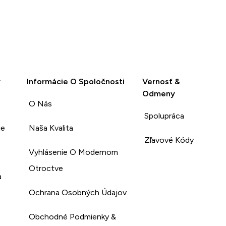
y
Informácie O Spoločnosti
Vernosť &
Odmeny
O Nás
Spolupráca
ie
Naša Kvalita
Zľavové Kódy
Vyhlásenie O Modernom
Otroctve
a
Ochrana Osobných Údajov
Obchodné Podmienky &