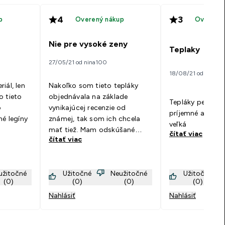
4
3
p
Overený nákup
Overený 
Nie pre vysoké zeny
Teplaky
27/05/21 od nina100
18/08/21 od Bibiána
iál, len
Nakoľko som tieto tepláky
o tieto
objednávala na základe
Tepláky pekne c
o
vynikajúcej recenzie od
príjemné ale veľk
né legíny
známej, tak som ich chcela
veľká
mať tiež. Mam odskúšané
čítať viac
čítať viac
legíny, že na dĺžku mi sedia
Lka, keďže mam 183cm. Tak
som objednala aj tu. Tepláky
užitočné
Užitočné
Neužitočné
Užitočné
sú mi krátke, ak však dám
(0)
(0)
(0)
(0)
nižšie pas dajú sa nosiť ale
Nahlásiť
Nahlásiť
každopádne na vysoké ženy
nie sú. Na šírku by som
potrebovala Mka lebo celkom