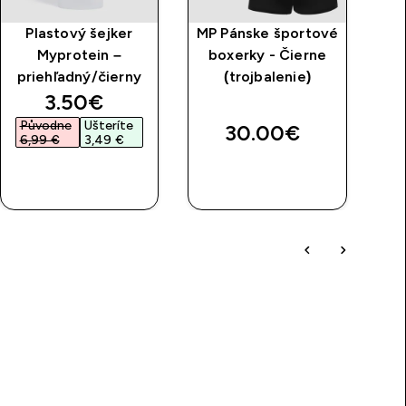
Plastový šejker
MP Pánske športové
Myprotein –
boxerky - Čierne
priehľadný/čierny
(trojbalenie)
discounted price
3.50€‎
Původne
Ušteríte
P
30.00€‎
6,99 €‎
3,49 €‎
1
RÝCHLY
RÝCHLY
NÁKUP
NÁKUP