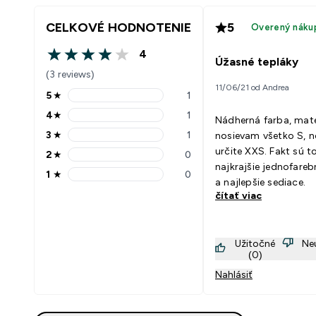
CELKOVÉ HODNOTENIE
5
Overený náku
4
4 out of 5 stars
Úžasné tepláky
(3 reviews)
11/06/21 od Andrea
5
★
1
5 stars rating 1 reviews
4
★
1
Nádherná farba, mater
4 stars rating 1 reviews
3
★
1
nosievam všetko S, n
3 stars rating 1 reviews
určite XXS. Fakt sú t
2
★
0
2 stars rating 0 reviews
najkrajšie jednofareb
1
★
0
1 stars rating 0 reviews
a najlepšie sediace.
čítať viac
Užitočné
Ne
(0)
Nahlásiť