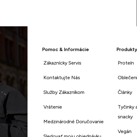
odstávajú kapsy a nie sú také
na tele ako na obrázku, inak
ak ste menšie určite Vám
budú dobré materiál je super
a farba je krásna.
Pomoc & Informácie
Produkt
Zákaznícky Servis
Proteín
Kontaktujte Nás
Oblečen
Služby Zákazníkom
Články
Vrátenie
Tyčinky 
snacky
Medzinárodné Doručovanie
Vegán
Sledovať moju objednávku