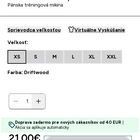
Pánska tréningová mikina ​
Sprievodca veľkosťou
Virtuálne Vyskúšanie
Veľkosť:
XS
S
M
L
XL
XXL
Farba: Driftwood
Doprava zadarmo pre nových zákazníkov od 40 EUR
|
Akcia sa aplikuje automaticky
discounted price
21.00€‎