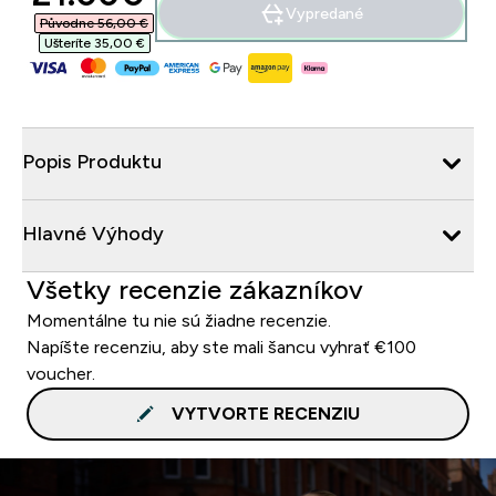
Vypredané
Původne 56,00 €‎
Ušteríte 35,00 €‎
Popis Produktu
Hlavné Výhody
Všetky recenzie zákazníkov
Momentálne tu nie sú žiadne recenzie.
Napíšte recenziu, aby ste mali šancu vyhrať €100
voucher.
VYTVORTE RECENZIU