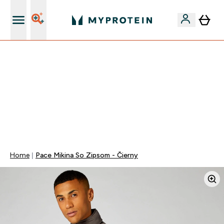
Najlepšia Kvalita
VYUŽI NAŠU AKCIU!
ZĽAVA 40% NA VYBRNANÉ OBLEČENIE
DOPRAVA ZADARMO PRI NÁKUPE NAD 40€
+ ZADARMO ARAŠIDOVÉ MASLO OD 105€
0 0
:
0 3
:
0 0
:
1 5
Days
Hodin
Minut
Sekund
Home
Pace Mikina So Zipsom - Čierny