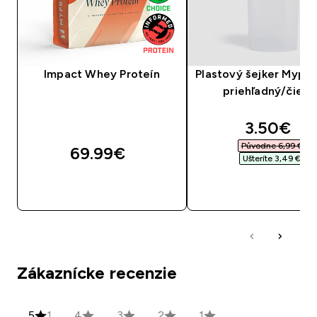
Impact Whey Proteín
Plastový šejker Mypro
priehľadný/čiern
discounte
3.50€‎
Původne 6,99 €‎
69.99€‎
Ušteríte 3,49 €‎
RÝCHLY NÁKUP
RÝCHLY NÁKU
Zákaznícke recenzie
5
1
4
3
2
1