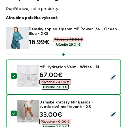
Doplňte svoj set o produkty
Aktuálna položka vybraná
Dámsky top so zipsom MP Power 1/4 - Ocean
Blue - XXS
Původne 46,00 €‎
discounted price
16.99€‎
Ušteríte 29,01 €‎
MP Hydration Vest - White - M
discounted price
67.00€‎
Vybrať tento produkt - MP Hydration Vest - White - 
Původne 74,00 €‎
Ušteríte 7,00 €‎
Dámske kraťasy MP Basics -
svetlosivé melírované - XS
discounted price
33.00€‎
Vybrať tento produkt - Dámske kraťasy MP Basics - sv
Původne 40,00 €‎
Ušteríte 7,00 €‎