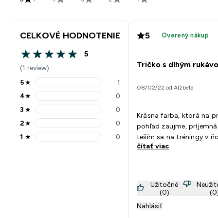
CELKOVÉ HODNOTENIE
5
Overený nákup
5
5 out of 5 stars
Tričko s dlhým rukáv
(1 review)
5
★
1
5 stars rating 1 reviews
08/02/22 od Alžbeta
4
★
0
4 stars rating 0 reviews
3
★
0
3 stars rating 0 reviews
Krásna farba, ktorá na p
2
★
0
pohľad zaujme, príjemná 
2 stars rating 0 reviews
1
★
0
teším sa na tréningy v 
1 stars rating 0 reviews
čítať viac
Užitočné
Neuži
(0)
(0
Nahlásiť