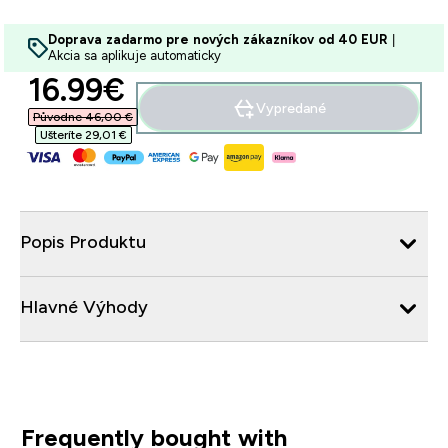
Doprava zadarmo pre nových zákazníkov od 40 EUR
|
Akcia sa aplikuje automaticky
discounted price
16.99€‎
Vypredané
Původne 46,00 €‎
Ušteríte 29,01 €‎
Popis Produktu
Hlavné Výhody
Frequently bought with