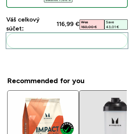
Váš celkový
Was
Save
116,99 €‎
160,00 €‎
43,01 €‎
súčet:
Pridať tieto produkty do svojej rutiny
Recommended for you