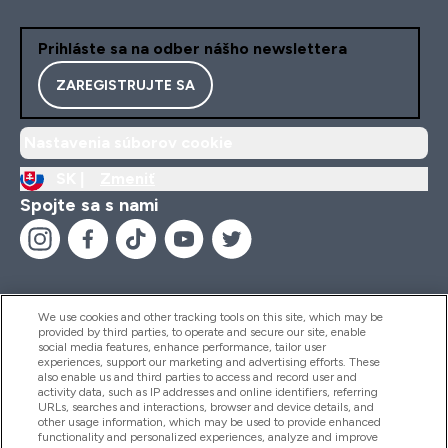
Prihláste sa na odber nášho newslettera
ZAREGISTRUJTE SA
Nastavenia súborov cookie
SK |
Zmeniť
Spojte sa s nami
We use cookies and other tracking tools on this site, which may be
provided by third parties, to operate and secure our site, enable
Pomoc & Informácie
social media features, enhance performance, tailor user
experiences, support our marketing and advertising efforts. These
also enable us and third parties to access and record user and
activity data, such as IP addresses and online identifiers, referring
Produkty
URLs, searches and interactions, browser and device details, and
other usage information, which may be used to provide enhanced
functionality and personalized experiences, analyze and improve