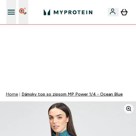
Najlepšia Kvalita
VYUŽI NAŠU AKCIU!
ZĽAVA 40% NA VYBRNANÉ OBLEČENIE
DOPRAVA ZADARMO PRI NÁKUPE NAD 40€
+ ZADARMO ARAŠIDOVÉ MASLO OD 105€
0 0
:
0 5
:
1 7
:
2 8
Days
Hodin
Minut
Sekund
Home
Dámsky top so zipsom MP Power 1/4 - Ocean Blue