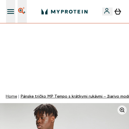
Najlepšia Kvalita
VÍKENDOVÁ AKCIE!
40% ZĽAVA NA VYBRANÉ OBLEČENIE
EXTRA 10% ZĽAVA PRI NÁKUPE 3KS OBLEČENIE
EXTRA 5% ZĽAVA PRI NÁKUPE NAD 80€
+ DARČEKY OD 50€ A 90€ ZADARMO
0 0
:
0 3
:
3 0
:
4 3
Days
Hodin
Minut
Sekund
Home
Pánske tričko MP Tempo s krátkymi rukávmi – žiarivo mod