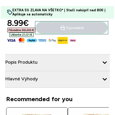
EXTRA 5% ZĽAVA NA VŠETKO* | Stačí nakúpiť nad 80€ |
Aplikuje sa automaticky
discounted price
8.99€‎
Vypredané
Původne 30,00 €‎
Ušteríte 21,01 €‎
Popis Produktu
Hlavné Výhody
Recommended for you