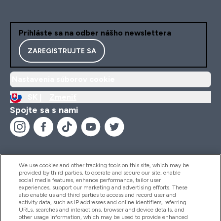
Prihláste sa na odber nášho newslettera
ZAREGISTRUJTE SA
Nastavenia súborov cookie
SK |
Zmeniť
Spojte sa s nami
We use cookies and other tracking tools on this site, which may be
provided by third parties, to operate and secure our site, enable
Pomoc & Informácie
social media features, enhance performance, tailor user
experiences, support our marketing and advertising efforts. These
also enable us and third parties to access and record user and
activity data, such as IP addresses and online identifiers, referring
Produkty
URLs, searches and interactions, browser and device details, and
other usage information, which may be used to provide enhanced