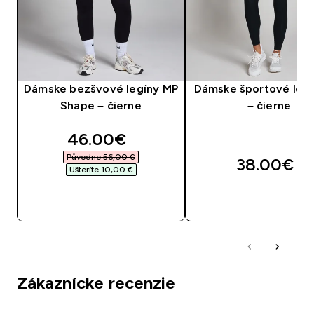
Dámske bezšvové legíny MP
Dámske športové leg
Shape – čierne
– čierne
discounted price
46.00€‎
Původne 56,00 €‎
38.00€‎
Ušteríte 10,00 €‎
RÝCHLY NÁKUP
RÝCHLY NÁKU
Zákaznícke recenzie