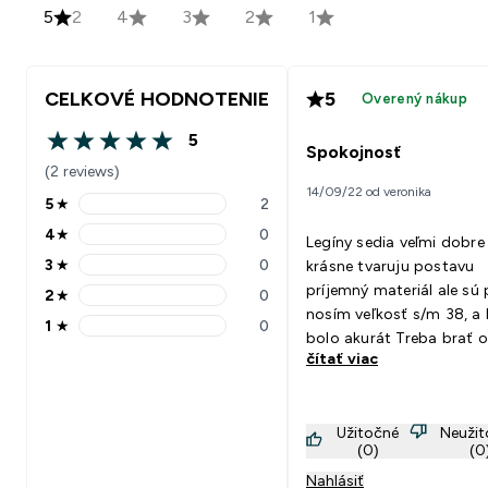
5
2
4
3
2
1
CELKOVÉ HODNOTENIE
5
Overený nákup
5
5 out of 5 stars
Spokojnosť
(2 reviews)
14/09/22 od veronika
5
★
2
5 stars rating 2 reviews
4
★
0
Legíny sedia veľmi dobre
4 stars rating 0 reviews
3
★
0
krásne tvaruju postavu
3 stars rating 0 reviews
príjemný materiál ale sú
2
★
0
2 stars rating 0 reviews
nosím veľkosť s/m 38, a 
1
★
0
1 stars rating 0 reviews
bolo akurát Treba brať o
čítať viac
väčšie :)
Užitočné
Neuži
(0)
(0
Nahlásiť