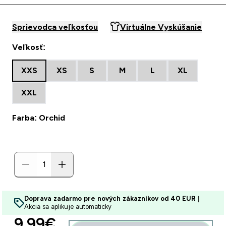
Sprievodca veľkosťou
Virtuálne Vyskúšanie
Veľkosť:
XXS
XS
S
M
L
XL
XXL
Farba: Orchid
Doprava zadarmo pre nových zákazníkov od 40 EUR
|
Akcia sa aplikuje automaticky
discounted price
9.99€‎